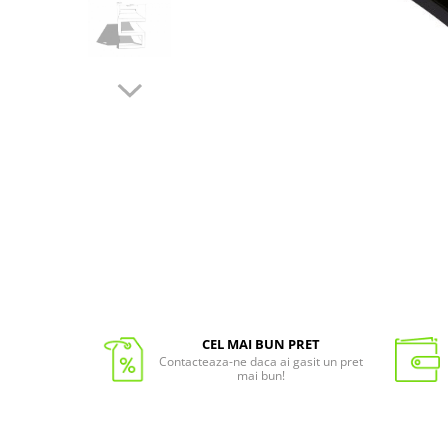
CEL MAI BUN PRET
Contacteaza-ne daca ai gasit un pret
mai bun!