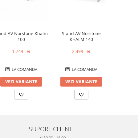
and AV Norstone Khalm
Stand AV Norstone
Stand AV N
100
KHALM 140
1.749 Lei
2.499 Lei
1.
LA COMANDA
LA COMANDA
LA
VEZI VARIANTE
VEZI VARIANTE
ADAUG
SUPORT CLIENTI
L-V 10:00 - 18:00