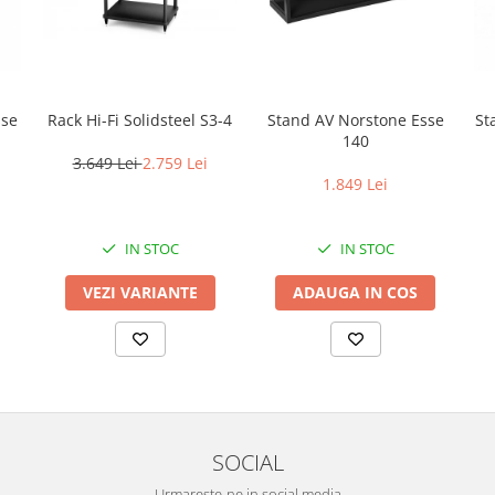
sse
Rack Hi-Fi Solidsteel S3-4
Stand AV Norstone Esse
St
140
3.649 Lei
2.759 Lei
1.849 Lei
IN STOC
IN STOC
VEZI VARIANTE
ADAUGA IN COS
SOCIAL
Urmareste-ne in social media