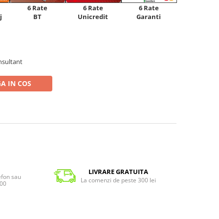
6 Rate
6 Rate
6 Rate
Unicredit
j
BT
Garanti
nsultant
A IN COS
LIVRARE GRATUITA
lefon sau
La comenzi de peste 300 lei
:00