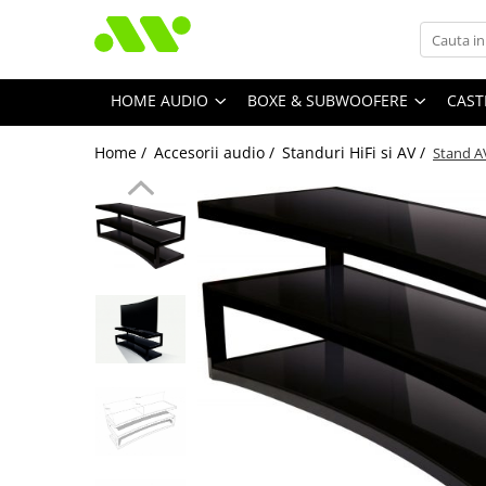
HOME AUDIO
BOXE & SUBWOOFERE
CAST
Home /
Accesorii audio /
Standuri HiFi si AV /
Stand A