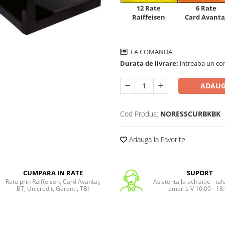
12 Rate
6 Rate
Raiffeisen
Card Avanta
LA COMANDA
Durata de livrare:
intreaba un co
ADAUG
Cod Produs:
NORESSCURBKBK
Adauga la Favorite
CUMPARA IN RATE
SUPORT
Rate prin Raiffeisen, Card Avantaj,
Asistenta la achizitie - te
BT, Unicredit, Garanti, TBI
email L-V 10:00 - 18