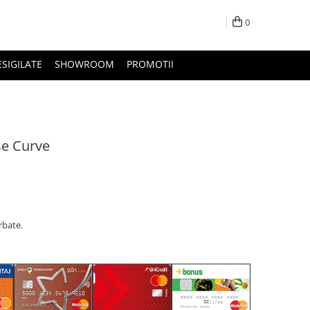
0
ESIGILATE
SHOWROOM
PROMOTII
se Curve
rbate.