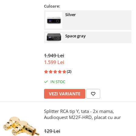
Culoare:
Silver
Space gray
1.949 Lei
1.599 Lei
(2)
IN STOC
VEZI VARIANTE
Splitter RCA tip Y, tata - 2x mama,
Audioquest M22F-HRD, placat cu aur
129 Lei