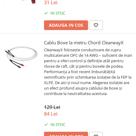
31 Lei
IN STOC
ADAUGA IN COS
Cablu Boxe la metru Chord ClearwayX
ClearwayX folosește conductoare de cupru
multicatenare OFC de 14 AWG – suficient de mari
pentru a oferi control și definiție atât pentru
rboxe de raft, cât și pentru boxele de podea.
Performanța a fost recent îmbunătățită
semnificativ prin schimbarea izolației de la FEP la
XLPE. De aici și noul nume. Alegerea izolației are
un efect profund asupra cablului de boxe și
contribuie la neutralitatea acestuia.
129 Lei
84 Lei
IN STOC