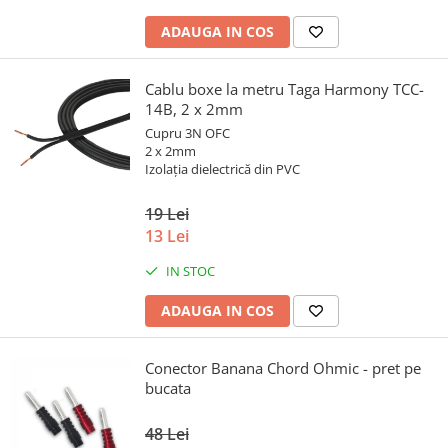
ADAUGA IN COS
Cablu boxe la metru Taga Harmony TCC-
14B, 2 x 2mm
Cupru 3N OFC
2 x 2mm
Izolația dielectrică din PVC
19 Lei
13 Lei
IN STOC
ADAUGA IN COS
Conector Banana Chord Ohmic - pret pe
bucata
48 Lei