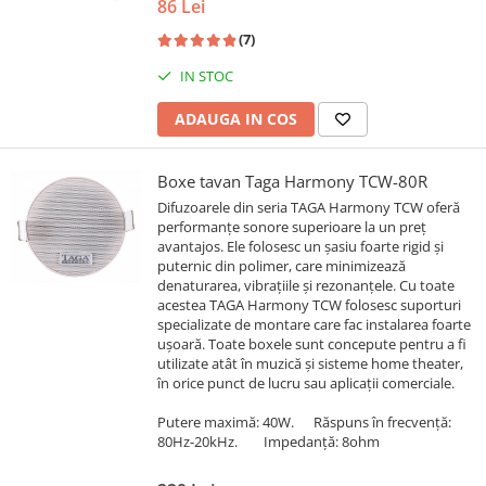
86 Lei
(7)
IN STOC
ADAUGA IN COS
Boxe tavan Taga Harmony TCW-80R
Difuzoarele din seria TAGA Harmony TCW oferă
performanțe sonore superioare la un preț
avantajos. Ele folosesc un şasiu foarte rigid şi
puternic din polimer, care minimizează
denaturarea, vibraţiile și rezonanţele. Cu toate
acestea TAGA Harmony TCW folosesc suporturi
specializate de montare care fac instalarea foarte
uşoară. Toate boxele sunt concepute pentru a fi
utilizate atât în muzică şi sisteme home theater,
în orice punct de lucru sau aplicaţii comerciale.
Putere maximă: 40W. Răspuns în frecvenţă:
80Hz-20kHz. Impedanţă: 8ohm