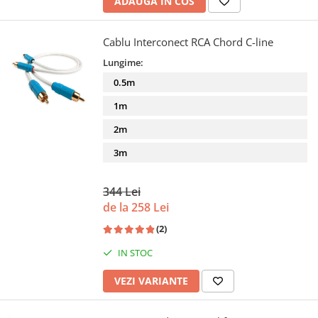
ADAUGA IN COS
Cablu Interconect RCA Chord C-line
Lungime:
0.5m
1m
2m
3m
344 Lei
de la 258 Lei
(2)
IN STOC
VEZI VARIANTE