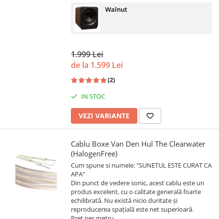
Walnut
1.999 Lei
de la 1.599 Lei
(2)
IN STOC
VEZI VARIANTE
Cablu Boxe Van Den Hul The Clearwater
(HalogenFree)
Cum spune si numele: "SUNETUL ESTE CURAT CA
APA"
Din punct de vedere sonic, acest cablu este un
produs excelent, cu o calitate generală foarte
echilibrată. Nu există nicio duritate și
reproducerea spațială este net superioară.
Pret per metru