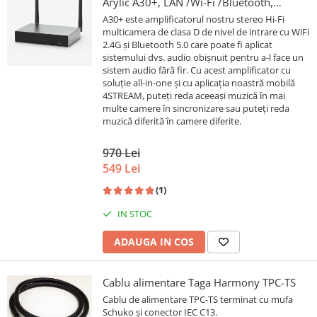
Arylic A30+, LAN /Wi-Fi /Bluetooth,
24bit/192kHz, Multiroom
A30+ este amplificatorul nostru stereo Hi-Fi
multicamera de clasa D de nivel de intrare cu WiFi
2.4G și Bluetooth 5.0 care poate fi aplicat
sistemului dvs. audio obișnuit pentru a-l face un
sistem audio fără fir. Cu acest amplificator cu
soluție all-in-one și cu aplicația noastră mobilă
4STREAM, puteți reda aceeași muzică în mai
multe camere în sincronizare sau puteți reda
muzică diferită în camere diferite.
970 Lei
549 Lei
(1)
IN STOC
ADAUGA IN COS
Cablu alimentare Taga Harmony TPC-TS
Cablu de alimentare TPC-TS terminat cu mufa
Schuko și conector IEC C13.