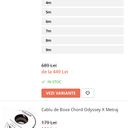
4m
5m
6m
7m
8m
9m
689 Lei
de la 449 Lei
IN STOC
VEZI VARIANTE
Cablu de Boxe Chord Odyssey X Metraj
179 Lei