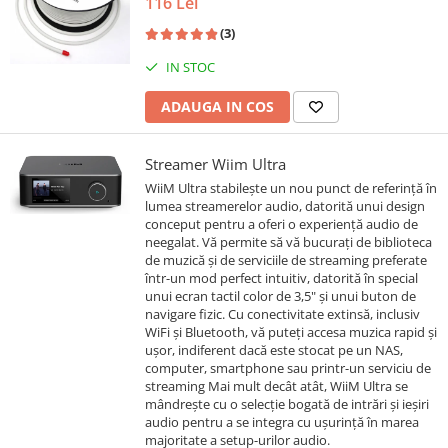
116 Lei
(3)
IN STOC
ADAUGA IN COS
Streamer Wiim Ultra
WiiM Ultra stabilește un nou punct de referință în
lumea streamerelor audio, datorită unui design
conceput pentru a oferi o experiență audio de
neegalat. Vă permite să vă bucurați de biblioteca
de muzică și de serviciile de streaming preferate
într-un mod perfect intuitiv, datorită în special
unui ecran tactil color de 3,5" și unui buton de
navigare fizic. Cu conectivitate extinsă, inclusiv
WiFi și Bluetooth, vă puteți accesa muzica rapid și
ușor, indiferent dacă este stocat pe un NAS,
computer, smartphone sau printr-un serviciu de
streaming Mai mult decât atât, WiiM Ultra se
mândrește cu o selecție bogată de intrări și ieșiri
audio pentru a se integra cu ușurință în marea
majoritate a setup-urilor audio.