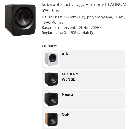
Subwoofer activ Taga Harmony PLATINUM
SW-10 v3
Difuzor bas: 255 mm (10”), polypropylene, THAW,
TSAC, 4ohm;
Raspuns in frecventa: 20Hz - 200Hz;
Reglare faza: 0 - 180° (variabil);
Culoare:
Alb
MODERN
WENGE
Negru
Oak