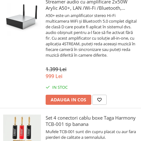
Streamer audio cu amplificare 2x50W
Arylic A50+, LAN /Wi-Fi /Bluetooth,
24bit/192kHz, Multiroom
A50+ este un amplificator stereo Hi-Fi
multicamera WiFi și Bluetooth 5.0 complet digital
de clasă D care poate fi aplicat în sistemul dvs.
audio obișnuit pentru a-l face să fie activat fără
fir. Cu acest amplificator cu soluție all-in-one, cu
aplicația 4STREAM, puteți reda aceeași muzică în
fiecare cameră în sincronizare sau puteți reda
muzică diferită în camere diferite.
1.399 Lei
999 Lei
IN STOC
ADAUGA IN COS
Set 4 conectori cablu boxe Taga Harmony
TCB-001 tip banana
Mufele TCB-001 sunt din cupru placat cu aur fara
pierderi de calitate a semnalului.