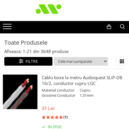
Toate Produsele
Afiseaza:
1-
21
din
3648
produse
FILTRE
Cablu boxe la metru Audioquest SLiP-DB
16/2, conductor cupru LGC
Material conductor
Cupru
Grosime Conductor
1.31mm
31 Lei
(1)
IN STOC