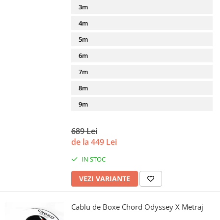
3m
4m
5m
6m
7m
8m
9m
689 Lei
de la 449 Lei
IN STOC
VEZI VARIANTE
Cablu de Boxe Chord Odyssey X Metraj