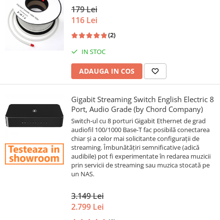
179 Lei
116 Lei
(2)
IN STOC
ADAUGA IN COS
Gigabit Streaming Switch English Electric 8
Port, Audio Grade (by Chord Company)
Switch-ul cu 8 porturi Gigabit Ethernet de grad
audiofil 100/1000 Base-T fac posibilă conectarea
chiar și a celor mai solicitante configurații de
streaming. Îmbunătățiri semnificative (adică
audibile) pot fi experimentate în redarea muzicii
prin servicii de streaming sau muzica stocată pe
un NAS.
3.149 Lei
2.799 Lei