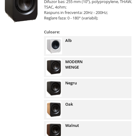
Difuzor bas: 255 mm (10”), polypropylene, THAW,
TSAC, 4ohm;
Raspuns in frecventa: 20Hz - 200Hz;
Reglare faza: 0 - 180° (variabil);
Culoare:
Alb
MODERN
WENGE
Negru
Oak
Walnut