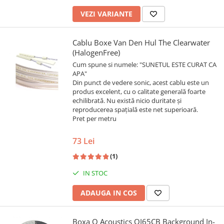
VEZI VARIANTE
Cablu Boxe Van Den Hul The Clearwater
(HalogenFree)
Cum spune si numele: "SUNETUL ESTE CURAT CA
APA"
Din punct de vedere sonic, acest cablu este un
produs excelent, cu o calitate generală foarte
echilibrată. Nu există nicio duritate și
reproducerea spațială este net superioară.
Pret per metru
73 Lei
(1)
IN STOC
ADAUGA IN COS
Boxa Q Acoustics QI65CB Background In-