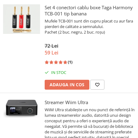
Set 4 conectori cablu boxe Taga Harmony
TCB-001 tip banana
Mufele TCB-001 sunt din cupru placat cu aur fara
pierderi de calitate a semnalului.
Pachet (2 buc. negru, 2 buc. roșu)
72 Lei
59 Lei
(1)
IN STOC
ADAUGA IN COS
Streamer Wiim Ultra
WiiM Ultra stabilește un nou punct de referință în
lumea streamerelor audio, datorită unui design
conceput pentru a oferi o experiență audio de
neegalat. Vă permite să vă bucurați de biblioteca
de muzică și de serviciile de streaming preferate
într-un mod perfect intuitiv, datorită în special