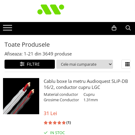
Toate Produsele
Afiseaza:
1-
21
din
3649
produse
FILTRE
Cablu boxe la metru Audioquest SLiP-DB
16/2, conductor cupru LGC
Material conductor
Cupru
Grosime Conductor
1.31mm
31 Lei
(1)
IN STOC