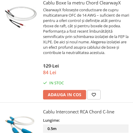
Cablu Boxe la metru Chord ClearwayX
ClearwayX folosește conductoare de cupru
multicatenare OFC de 14 AWG – suficient de mari
pentru a oferi control și definiție atât pentru
rboxe de raft, cât și pentru boxele de podea.
Performanța a fost recent îmbunătățită
semnificativ prin schimbarea izolației de la FEP la
XLPE. De aici și noul nume. Alegerea izolației are
un efect profund asupra cablului de boxe și
contribuie la neutralitatea acestuia.
129 Lei
84 Lei
IN STOC
ADAUGA IN COS
Cablu Interconect RCA Chord C-line
Lungime:
0.5m