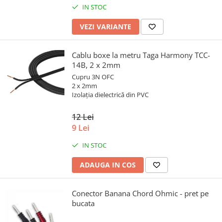
IN STOC
VEZI VARIANTE
Cablu boxe la metru Taga Harmony TCC-
14B, 2 x 2mm
Cupru 3N OFC
2 x 2mm
Izolația dielectrică din PVC
12 Lei
9 Lei
IN STOC
ADAUGA IN COS
Conector Banana Chord Ohmic - pret pe
bucata