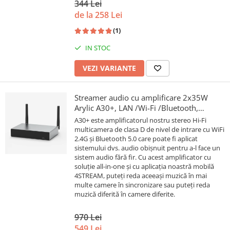
344 Lei
de la 258 Lei
(1)
IN STOC
VEZI VARIANTE
Streamer audio cu amplificare 2x35W
Arylic A30+, LAN /Wi-Fi /Bluetooth,
24bit/192kHz, Multiroom
A30+ este amplificatorul nostru stereo Hi-Fi
multicamera de clasa D de nivel de intrare cu WiFi
2.4G și Bluetooth 5.0 care poate fi aplicat
sistemului dvs. audio obișnuit pentru a-l face un
sistem audio fără fir. Cu acest amplificator cu
soluție all-in-one și cu aplicația noastră mobilă
4STREAM, puteți reda aceeași muzică în mai
multe camere în sincronizare sau puteți reda
muzică diferită în camere diferite.
970 Lei
549 Lei