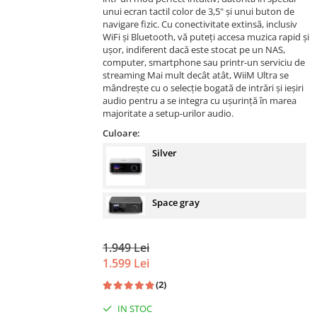
unui ecran tactil color de 3,5" și unui buton de
navigare fizic. Cu conectivitate extinsă, inclusiv
WiFi și Bluetooth, vă puteți accesa muzica rapid și
ușor, indiferent dacă este stocat pe un NAS,
computer, smartphone sau printr-un serviciu de
streaming Mai mult decât atât, WiiM Ultra se
mândrește cu o selecție bogată de intrări și ieșiri
audio pentru a se integra cu ușurință în marea
majoritate a setup-urilor audio.
Culoare:
Silver
Space gray
1.949 Lei
1.599 Lei
(2)
IN STOC