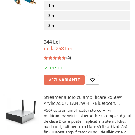
1m
2m
3m
344 Lei
de la 258 Lei
(2)
IN STOC
VEZI VARIANTE
Streamer audio cu amplificare 2x50W
Arylic A50+, LAN /Wi-Fi /Bluetooth,
24bit/192kHz, Multiroom
A50+ este un amplificator stereo Hi-Fi
multicamera WiFi și Bluetooth 5.0 complet digital
de clasă D care poate fi aplicat în sistemul dvs.
audio obișnuit pentru a-l face să fie activat fără
fir. Cu acest amplificator cu soluție all-in-one, cu