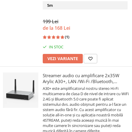
5m
199 Lei
de la 168 Lei
(1)
IN STOC
VEZI VARIANTE
Streamer audio cu amplificare 2x35W
Arylic A30+, LAN /Wi-Fi /Bluetooth,
24bit/192kHz, Multiroom
A30+ este amplificatorul nostru stereo Hi-Fi
multicamera de clasa D de nivel de intrare cu WiFi
2.4G și Bluetooth 5.0 care poate fi aplicat
sistemului dvs. audio obișnuit pentru a-l face un
sistem audio fără fir. Cu acest amplificator cu
soluție all-in-one și cu aplicația noastră mobilă
4STREAM, puteți reda aceeași muzică în mai
multe camere în sincronizare sau puteți reda
muzică diferită în camere diferite.