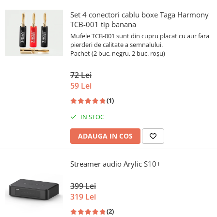
Set 4 conectori cablu boxe Taga Harmony
TCB-001 tip banana
Mufele TCB-001 sunt din cupru placat cu aur fara
pierderi de calitate a semnalului.
Pachet (2 buc. negru, 2 buc. roșu)
72 Lei
59 Lei
(1)
IN STOC
ADAUGA IN COS
Streamer audio Arylic S10+
399 Lei
319 Lei
(2)