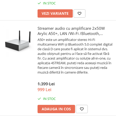
IN STOC
VEZI VARIANTE
Streamer audio cu amplificare 2x50W
Arylic A50+, LAN /Wi-Fi /Bluetooth,
24bit/192kHz, Multiroom
A50+ este un amplificator stereo Hi-Fi
multicamera WiFi și Bluetooth 5.0 complet digital
de clasă D care poate fi aplicat în sistemul dvs.
audio obișnuit pentru a-l face să fie activat fără
fir. Cu acest amplificator cu soluție all-in-one, cu
aplicația 4STREAM, puteți reda aceeași muzică în
fiecare cameră în sincronizare sau puteți reda
muzică diferită în camere diferite.
1.399 Lei
999 Lei
IN STOC
ADAUGA IN COS