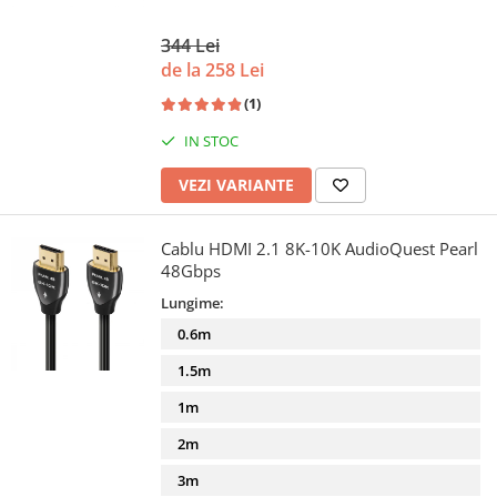
344 Lei
de la 258 Lei
(1)
IN STOC
VEZI VARIANTE
Cablu HDMI 2.1 8K-10K AudioQuest Pearl
48Gbps
Lungime:
0.6m
1.5m
1m
2m
3m