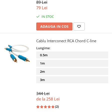
89 Lei
79 Lei
IN STOC
ADAUGA IN COS
Cablu Interconect RCA Chord C-line
Lungime:
0.5m
1m
2m
3m
344 Lei
de la 258 Lei
(2)