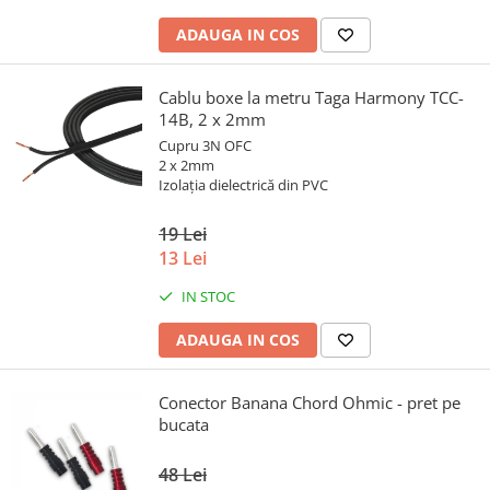
ADAUGA IN COS
Cablu boxe la metru Taga Harmony TCC-
14B, 2 x 2mm
Cupru 3N OFC
2 x 2mm
Izolația dielectrică din PVC
19 Lei
13 Lei
IN STOC
ADAUGA IN COS
Conector Banana Chord Ohmic - pret pe
bucata
48 Lei