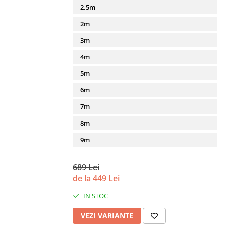
2.5m
2m
3m
4m
5m
6m
7m
8m
9m
689 Lei
de la 449 Lei
IN STOC
VEZI VARIANTE