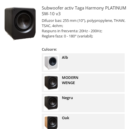
Subwoofer activ Taga Harmony PLATINUM
SW-10 v3
Difuzor bas: 255 mm (10”), polypropylene, THAW,
TSAC, 4ohm;
Raspuns in frecventa: 20Hz - 200Hz;
Reglare faza: 0 - 180° (variabil);
Culoare:
Alb
MODERN
WENGE
Negru
Oak