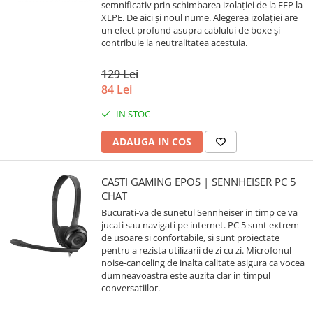
semnificativ prin schimbarea izolației de la FEP la
XLPE. De aici și noul nume. Alegerea izolației are
un efect profund asupra cablului de boxe și
contribuie la neutralitatea acestuia.
129 Lei
84 Lei
IN STOC
ADAUGA IN COS
CASTI GAMING EPOS | SENNHEISER PC 5
CHAT
Bucurati-va de sunetul Sennheiser in timp ce va
jucati sau navigati pe internet. PC 5 sunt extrem
de usoare si confortabile, si sunt proiectate
pentru a rezista utilizarii de zi cu zi. Microfonul
noise-canceling de inalta calitate asigura ca vocea
dumneavoastra este auzita clar in timpul
conversatiilor.