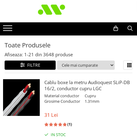
Toate Produsele
Afiseaza:
1-
21
din
3648
produse
FILTRE
Cablu boxe la metru Audioquest SLiP-DB
16/2, conductor cupru LGC
Material conductor
Cupru
Grosime Conductor
1.31mm
31 Lei
(1)
IN STOC