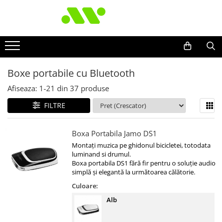
Boxe portabile cu Bluetooth
Afiseaza:
1-
21
din
37
produse
FILTRE
Boxa Portabila Jamo DS1
Montați muzica pe ghidonul bicicletei, totodata
luminand si drumul.
Boxa portabila DS1 fără fir pentru o soluție audio
simplă și elegantă la următoarea călătorie.
Culoare:
Alb