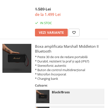
1.589 Lei
de la 1.499 Lei
IN STOC
VEZI VARIANTE
Boxa amplificata Marshall Middleton II
Bluetooth
* Peste 30 de ore de redare portabilă
* Durabil, rezistent la praf și apă (IP67)
* Stereofonic autentic
* Buton de control multidirecțional
* Microfon încorporat
* Charging bank
Culoare:
Black/Brass