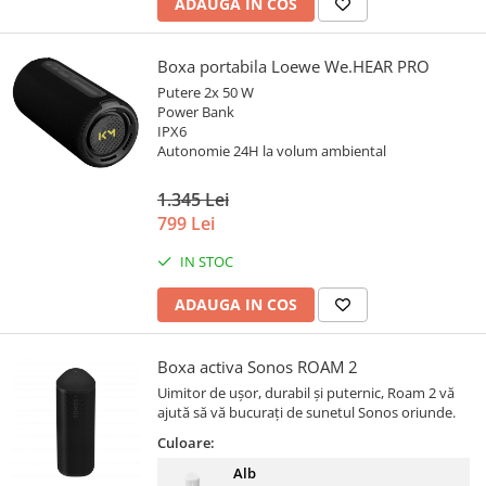
ADAUGA IN COS
Boxa portabila Loewe We.HEAR PRO
Putere 2x 50 W
Power Bank
IPX6
Autonomie 24H la volum ambiental
1.345 Lei
799 Lei
IN STOC
ADAUGA IN COS
Boxa activa Sonos ROAM 2
Uimitor de ușor, durabil și puternic, Roam 2 vă
ajută să vă bucurați de sunetul Sonos oriunde.
Culoare:
Alb