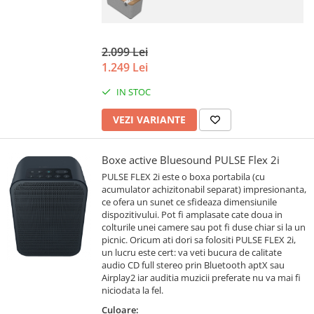
2.099 Lei
1.249 Lei
IN STOC
VEZI VARIANTE
Boxe active Bluesound PULSE Flex 2i
PULSE FLEX 2i este o boxa portabila (cu
acumulator achizitonabil separat) impresionanta,
ce ofera un sunet ce sfideaza dimensiunile
dispozitivului. Pot fi amplasate cate doua in
colturile unei camere sau pot fi duse chiar si la un
picnic. Oricum ati dori sa folositi PULSE FLEX 2i,
un lucru este cert: va veti bucura de calitate
audio CD full stereo prin Bluetooth aptX sau
Airplay2 iar auditia muzicii preferate nu va mai fi
niciodata la fel.
Culoare: