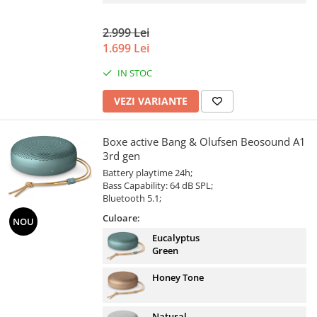
2.999 Lei
1.699 Lei
IN STOC
VEZI VARIANTE
Boxe active Bang & Olufsen Beosound A1
3rd gen
Battery playtime 24h;
Bass Capability: 64 dB SPL;
Bluetooth 5.1;
Culoare:
NOU
Eucalyptus
Green
Honey Tone
Natural