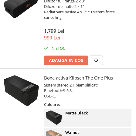
Difuzor full range 2 x 3”
Difuzor de inalte 2 x 1”
Radiatoare pasive 4 x 3” cu sistem force
cancelling
1.799 Lei
999 Lei
IN STOC
ADAUGA IN COS
Boxa activa Klipsch The One Plus
Sistem stereo 2.1 biamplificat;
Bluetooth® 5.3;
USB-C.
Culoare:
Matte Black
Walnut