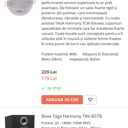
performanțe sonore superioare la un preț
avantajos. Ele folosesc un şasiu foarte rigid şi
puternic din polimer, care minimizează
denaturarea, vibraţiile și rezonanţele. Cu toate
acestea TAGA Harmony TCW folosesc suporturi
specializate de montare care fac instalarea foarte
uşoară. Toate boxele sunt concepute pentru a fi
utilizate atât în muzică şi sisteme home theater,
în orice punct de lucru sau aplicaţii comerciale.
Putere maximă: 40W. Răspuns în frecvenţă:
80Hz-20kHz. Impedanţă: 8ohm
229 Lei
179 Lei
IN STOC
ADAUGA IN COS
Boxe Taga Harmony TAV-807B
Putere: 20 - 140W; 105W RMS