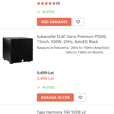
(3)
IN STOC
VEZI VARIANTE
Subwoofer ELAC Varro Premium PS500,
15inch, 500W, 20Hz, AutoEQ Black
Raspuns in frecventa : 20Hz to 150Hz (Anechoic)
16Hz to 150Hz (In-Room)
5.499 Lei
3.499 Lei
IN STOC
ADAUGA IN COS
Taga Harmony TAV 500B v2