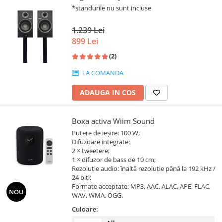
*standurile nu sunt incluse
1.239 Lei
899 Lei
(2)
LA COMANDA
ADAUGA IN COS
Boxa activa Wiim Sound
Putere de ieșire: 100 W;
Difuzoare integrate:
2 × tweetere;
1 × difuzor de bass de 10 cm;
Rezoluție audio: înaltă rezoluție până la 192 kHz /
24 biți;
Formate acceptate: MP3, AAC, ALAC, APE, FLAC,
NOU
WAV, WMA, OGG.
Culoare: