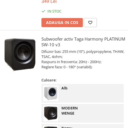
349 Lei
IN STOC
ADAUGA IN COS
Subwoofer activ Taga Harmony PLATINUM
SW-10 v3
Difuzor bas: 255 mm (10”), polypropylene, THAW,
TSAC, 4ohm;
Raspuns in frecventa: 20Hz - 200Hz;
Reglare faza: 0 - 180° (variabil);
Culoare:
Alb
MODERN
WENGE