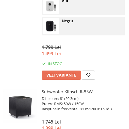
Alb
Negru
1.799 Lei
1.499 Lei
IN STOC
VEZI VARIANTE
Subwoofer Klipsch R-8SW
Difuzoare: 8” (20.3cm)
Putere RMS: 50W / 150W
Raspuns in frecventa: 38Hz-120Hz +/-3dB
1.745 Lei
1.399 Lei