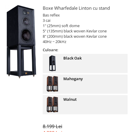
Boxe Wharfedale Linton cu stand
Bas reflex
3 cai
1" (25mm) soft dome
5" (135mm) black woven Kevlar cone
8" (200mm) black woven Kevlar cone
40Hz ~ 20kHz
Culoare:
Black Oak
Mahogany
Walnut
8.199 Lei