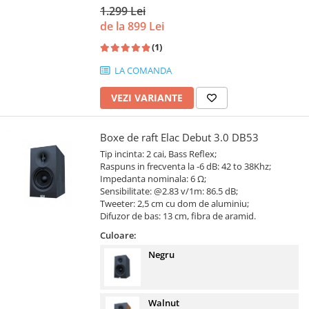
1.299 Lei
de la 899 Lei
(1)
LA COMANDA
VEZI VARIANTE
Boxe de raft Elac Debut 3.0 DB53
Tip incinta: 2 cai, Bass Reflex;
Raspuns in frecventa la -6 dB: 42 to 38Khz;
Impedanta nominala: 6 Ω;
Sensibilitate: @2.83 v/1m: 86.5 dB;
Tweeter: 2,5 cm cu dom de aluminiu;
Difuzor de bas: 13 cm, fibra de aramid.
Culoare:
Negru
Walnut