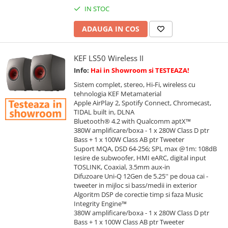
IN STOC
ADAUGA IN COS
KEF LS50 Wireless II
Info:
Hai in Showroom si TESTEAZA!
Sistem complet, stereo, Hi-Fi, wireless cu
tehnologia KEF Metamaterial
Apple AirPlay 2, Spotify Connect, Chromecast,
TIDAL built in, DLNA
Bluetooth®️ 4.2 with Qualcomm aptX™️
380W amplificare/boxa - 1 x 280W Class D ptr
Bass + 1 x 100W Class AB ptr Tweeter
Suport MQA, DSD 64-256; SPL max @1m: 108dB
Iesire de subwoofer, HMI eARC, digital input
TOSLINK, Coaxial, 3.5mm aux-in
Difuzoare Uni-Q 12Gen de 5.25'' pe doua cai -
tweeter in mijloc si bass/medii in exterior
Algoritm DSP de corectie timp si faza Music
Integrity Engine™
380W amplificare/boxa - 1 x 280W Class D ptr
Bass + 1 x 100W Class AB ptr Tweeter