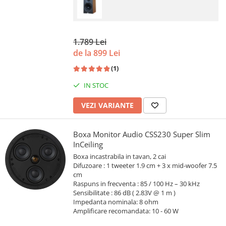
1.789 Lei
de la 899 Lei
(1)
IN STOC
VEZI VARIANTE
Boxa Monitor Audio CSS230 Super Slim
InCeiling
Boxa incastrabila in tavan, 2 cai
Difuzoare : 1 tweeter 1.9 cm + 3 x mid-woofer 7.5
cm
Raspuns in frecventa : 85 / 100 Hz – 30 kHz
Sensibilitate : 86 dB ( 2.83V @ 1 m )
Impedanta nominala: 8 ohm
Amplificare recomandata: 10 - 60 W