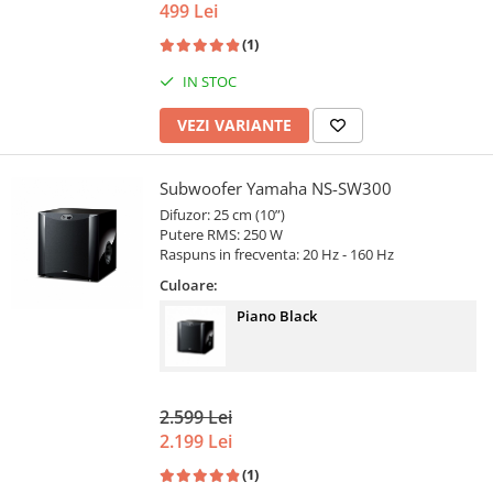
499 Lei
(1)
IN STOC
VEZI VARIANTE
Subwoofer Yamaha NS-SW300
Difuzor: 25 cm (10”)
Putere RMS: 250 W
Raspuns in frecventa: 20 Hz - 160 Hz
Culoare:
Piano Black
2.599 Lei
2.199 Lei
(1)