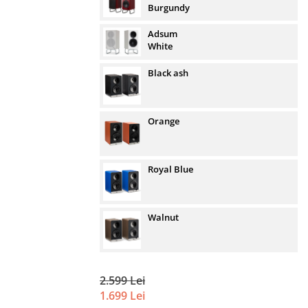
Burgundy
Adsum
White
Black ash
Orange
Royal Blue
Walnut
2.599 Lei
1.699 Lei