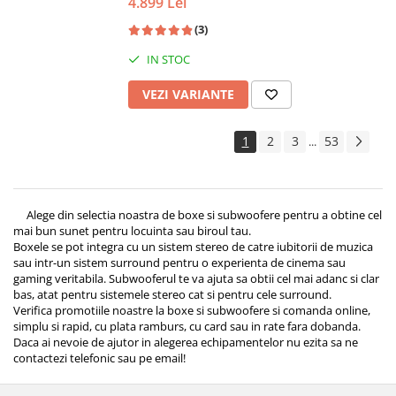
4.899 Lei
(3)
IN STOC
VEZI VARIANTE
1
2
3
53
...
Alege din selectia noastra de boxe si subwoofere pentru a obtine cel
mai bun sunet pentru locuinta sau biroul tau.
Boxele se pot integra cu un sistem stereo de catre iubitorii de muzica
sau intr-un sistem surround pentru o experienta de cinema sau
gaming veritabila. Subwooferul te va ajuta sa obtii cel mai adanc si clar
bas, atat pentru sistemele stereo cat si pentru cele surround.
Verifica promotiile noastre la boxe si subwoofere si comanda online,
simplu si rapid, cu plata ramburs, cu card sau in rate fara dobanda.
Daca ai nevoie de ajutor in alegerea echipamentelor nu ezita sa ne
contactezi telefonic sau pe email!