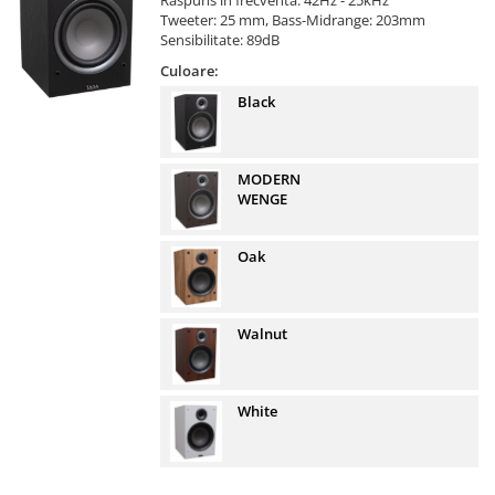
Raspuns in frecventa: 42Hz - 25kHz
Tweeter: 25 mm, Bass-Midrange: 203mm
Sensibilitate: 89dB
Culoare:
Black
MODERN
WENGE
Oak
Walnut
White