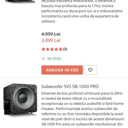
de joasa frecventa imbunatatit, o extensie a
basului mai profunda pana la 17Hz, incinta
performanta cu doua port-uri, si o imbunatatire
consistenta cand vine vorba de experienta de
utilizare.
4.999 Lei
3.899 Lei
(2)
IN STOC
ADAUGA IN COS
Subwoofer SVS SB-1000 PRO
Extensie de bas profund uimitoare pana la 20Hz
si nivelul de iesire ridicat cu o muzicalitate
exceptionala ce va delecta audiofilii si fanii home
theater. Performantele acestui subwoofer de
referinta nu au fost niciodata disponibile la acest
nivel de pret dintr-o incinta de aceste dimensiuni.
SB-1000 Pro este un subwoofer revolutionar din