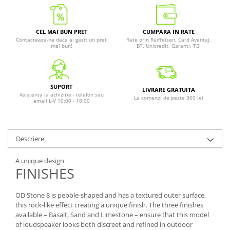
CEL MAI BUN PRET
CUMPARA IN RATE
Contacteaza-ne daca ai gasit un pret
Rate prin Raiffeisen, Card Avantaj,
mai bun!
BT, Unicredit, Garanti, TBI
SUPORT
LIVRARE GRATUITA
Asistenta la achizitie - telefon sau
La comenzi de peste 300 lei
email L-V 10:00 - 18:00
Descriere
A unique design
FINISHES
OD Stone 8 is pebble-shaped and has a textured outer surface,
this rock-like effect creating a unique finish. The three finishes
available – Basalt, Sand and Limestone – ensure that this model
of loudspeaker looks both discreet and refined in outdoor