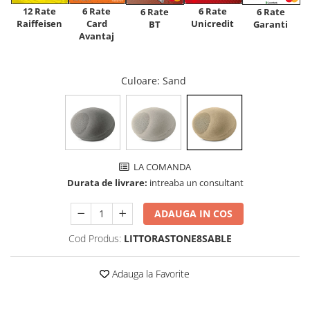
12 Rate
6 Rate
6 Rate
6 Rate
6 Rate
Raiffeisen
Card
Unicredit
BT
Garanti
Avantaj
Culoare
: Sand
LA COMANDA
Durata de livrare:
intreaba un consultant
ADAUGA IN COS
Cod Produs:
LITTORASTONE8SABLE
Adauga la Favorite