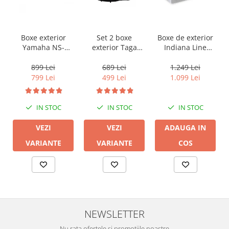
Boxe exterior
Set 2 boxe
Boxe de exterior
Yamaha NS-
exterior Taga
Indiana Line
AW194
Harmony TOS-
LUNA
415 V.2
899 Lei
689 Lei
1.249 Lei
799 Lei
499 Lei
1.099 Lei
IN STOC
IN STOC
IN STOC
VEZI
VEZI
ADAUGA IN
VARIANTE
VARIANTE
COS
NEWSLETTER
Nu rata ofertele si promotiile noastre