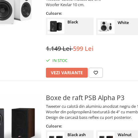
Woofer Kevlar 10 cm.
Culoare:
Black
White
1.149 Lei
599 Lei
IN STOC
VEZI VARIANTE
Boxe de raft PSB Alpha P3
Tweeter cu calotă din aluminiu anodizat negru de 
Woofer din polipropilenă texturată de 4” cu memb
Design de carcasă bass reflex cu port posterior.
Culoare:
Black ash
Walnut