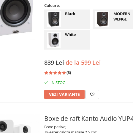
Culoare:
Black
MODERN
WENGE
White
839 Lei
de la 599 Lei
(3)
IN STOC
VEZI VARIANTE
Boxe de raft Kanto Audio YUP
Boxe pasive;
Tweeter calota matase 2,5 cm;