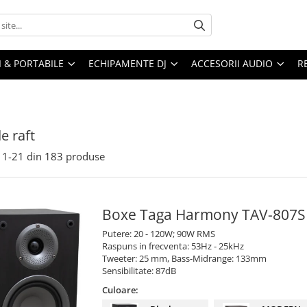
I & PORTABILE
ECHIPAMENTE DJ
ACCESORII AUDIO
R
e raft
1-
21
din
183
produse
Boxe Taga Harmony TAV-807S
Putere: 20 - 120W; 90W RMS
Raspuns in frecventa: 53Hz - 25kHz
Tweeter: 25 mm, Bass-Midrange: 133mm
Sensibilitate: 87dB
Culoare: