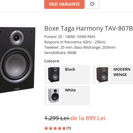
VEZI VARIANTE
Boxe Taga Harmony TAV-807B
Putere: 20 - 140W; 105W RMS
Raspuns in frecventa: 42Hz - 25kHz
Tweeter: 25 mm, Bass-Midrange: 203mm
Sensibilitate: 89dB
Culoare:
Black
MODERN
WENGE
White
1.299 Lei
de la 899 Lei
(1)