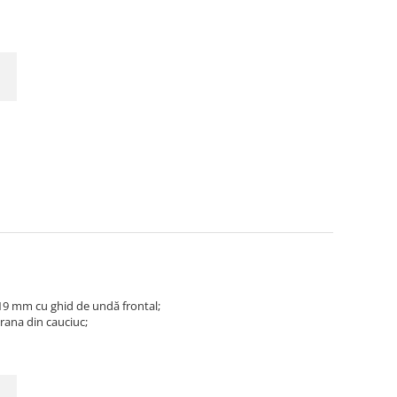
19 mm cu ghid de undă frontal;
rana din cauciuc;