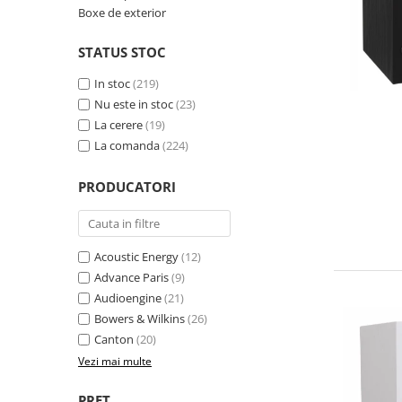
Boxe de exterior
STATUS STOC
In stoc
(219)
Nu este in stoc
(23)
La cerere
(19)
La comanda
(224)
PRODUCATORI
Acoustic Energy
(12)
Advance Paris
(9)
Audioengine
(21)
Bowers & Wilkins
(26)
Canton
(20)
Vezi mai multe
PRET