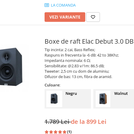
LA COMANDA
VEZI VARIANTE
Boxe de raft Elac Debut 3.0 D
Tip incinta: 2 cai, Bass Reflex;
Raspuns in frecventa la -6 dB: 42 to 38Khz;
Impedanta nominala: 6 Ω;
Sensibilitate: @2.83 v/1m: 86.5 dB;
Tweeter: 2,5 cm cu dom de aluminiu;
Difuzor de bas: 13 cm, fibra de aramid.
Culoare:
Negru
Walnut
1.789 Lei
de la 899 Lei
(1)