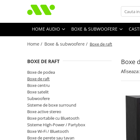
HOME AUDIO
BOXE & SUBWOOFERE
CAST
Home /
Boxe & subwoofere /
Boxe de raft
Boxe d
BOXE DE RAFT
Afiseaza:
Boxe de podea
Boxe de raft
Boxe centru
Boxe satelit
Subwoofere
Sisteme de boxe surround
Boxe active stereo
Boxe portabile cu Bluetooth
Sisteme High-Power / Partybox
Boxe Wi-Fi / Bluetooth
Boxe de perete sau tavan