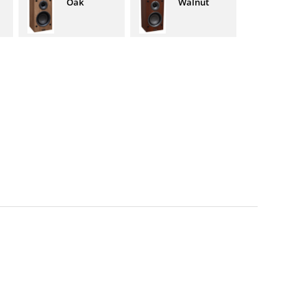
Oak
Walnut