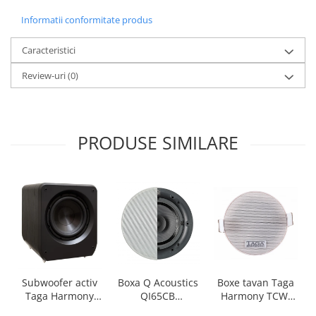
Informatii conformitate produs
Caracteristici
Review-uri
(0)
PRODUSE SIMILARE
Boxa Q Acoustics
Boxe tavan Taga
Subwoofer activ
QI65CB
Harmony TCW-
Taga Harmony
Background In-
80R
PLATINUM SW-10