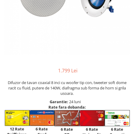
1.799 Lei
Difuzor de tavan coaxial 8 inci cu woofer tip con, tweeter soft dome
racit cu fluid, putere de 140W, diafragma sub forma de horn si grila
usoara.
Garantie:
24 luni
Rate fara dobanda:
12 Rate
6 Rate
6 Rate
6 Rate
6 Rate