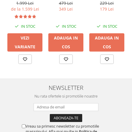
Ceiling (1 buc)
v3
479 Lei
229 Lei
1.999 Lei
349 Lei
179 Lei
de la 1.599 Lei
IN STOC
IN STOC
IN STOC
ADAUGA IN
ADAUGA IN
VEZI
COS
COS
VARIANTE
NEWSLETTER
Nu rata ofertele si promotiile noastre
Vreau sa primesc newsletter cu promotiile
magazinului. Afla mai multe in
Politica de