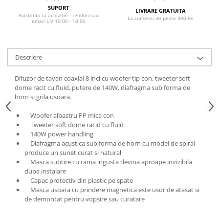
SUPORT
LIVRARE GRATUITA
Asistenta la achizitie - telefon sau
La comenzi de peste 300 lei
email L-V 10:00 - 18:00
Descriere
Difuzor de tavan coaxial 8 inci cu woofer tip con, tweeter soft
dome racit cu fluid, putere de 140W, diafragma sub forma de
horn si grila usoara.
Woofer albastru PP mica con
Tweeter soft dome racid cu fluid
140W power handling
Diafragma acustica sub forma de horn cu model de spiral
produce un sunet curat si natural
Masca subtire cu rama ingusta devina aproape invizibila
dupa instalare
Capac protectiv din plastic pe spate
Masca usoara cu prindere magnetica este usor de atasat si
de demontat pentru vopsire sau curatare