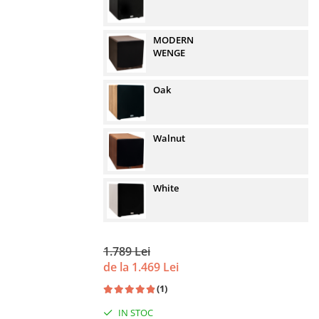
MODERN
WENGE
Oak
Walnut
White
1.789 Lei
de la 1.469 Lei
(1)
IN STOC