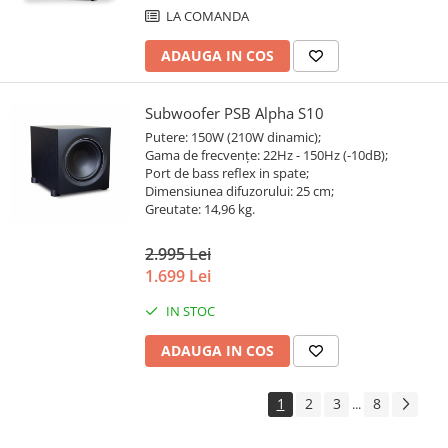
LA COMANDA
ADAUGA IN COS
Subwoofer PSB Alpha S10
Putere: 150W (210W dinamic);
Gama de frecvențe: 22Hz - 150Hz (-10dB);
Port de bass reflex in spate;
Dimensiunea difuzorului: 25 cm;
Greutate: 14,96 kg.
2.995 Lei
1.699 Lei
IN STOC
ADAUGA IN COS
1
2
3
8
...