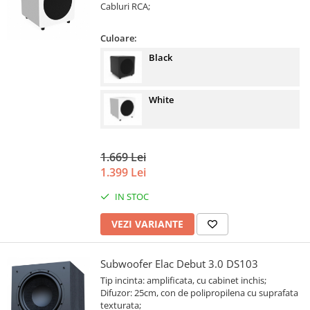
Cabluri RCA;
Culoare:
Black
White
1.669 Lei
1.399 Lei
IN STOC
VEZI VARIANTE
Subwoofer Elac Debut 3.0 DS103
Tip incinta: amplificata, cu cabinet inchis;
Difuzor: 25cm, con de polipropilena cu suprafata
texturata;