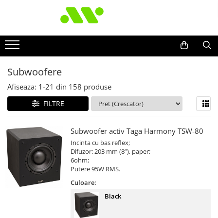
Subwoofere
Afiseaza:
1-
21
din
158
produse
FILTRE
Subwoofer activ Taga Harmony TSW-80
Incinta cu bas reflex;
Difuzor: 203 mm (8”), paper;
6ohm;
Putere 95W RMS.
Culoare:
Black