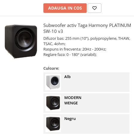
ADAUGA IN COS
Subwoofer activ Taga Harmony PLATINUM
SW-10 v3
Difuzor bas: 255 mm (10”), polypropylene, THAW,
TSAC, 4ohm;
Raspuns in frecventa: 20Hz - 200Hz;
Reglare faza: 0 - 180° (variabil);
Culoare:
Alb
MODERN
WENGE
Negru