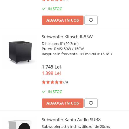
IN STOC
ADAUGA IN COS
Subwoofer Klipsch R-8SW
Difuzoare: 8” (20.3cm)
Putere RMS: 50W / 150W
Raspuns in frecventa: 38Hz-120Hz +/-3dB
1.745 Lei
1.399 Lei
(3)
IN STOC
ADAUGA IN COS
Subwoofer Kanto Audio SUB8
Subwoofer activ inchis, difuzor de 20cm;