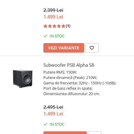
2.399 Lei
1.499 Lei
(1)
IN STOC
VEZI VARIANTE
Subwoofer PSB Alpha S8
Putere RMS: 150W;
Putere dinamică (Peak): 210W;
Gama de frecvențe: 32Hz - 150Hz (-10dB);
Port de bass reflex in spate;
Dimensiunea difuzorului: 20 cm.
2.495 Lei
1.499 Lei
IN STOC