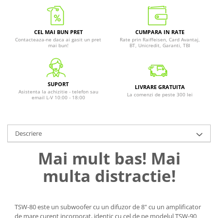
CEL MAI BUN PRET
CUMPARA IN RATE
Contacteaza-ne daca ai gasit un pret
Rate prin Raiffeisen, Card Avantaj,
mai bun!
BT, Unicredit, Garanti, TBI
SUPORT
LIVRARE GRATUITA
Asistenta la achizitie - telefon sau
La comenzi de peste 300 lei
email L-V 10:00 - 18:00
Descriere
Mai mult bas! Mai
multa distractie!
TSW-80 este un subwoofer cu un difuzor de 8" cu un amplificator
de mare curent incorporat, identic cu cel de pe modelul TSW-90