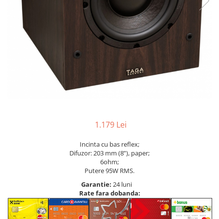
1.179 Lei
Incinta cu bas reflex;
Difuzor: 203 mm (8”), paper;
6ohm;
Putere 95W RMS.
Garantie:
24 luni
Rate fara dobanda: