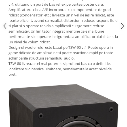
v.4, utilizand un port de bas reflex pe partea posterioara.
Amplificatorul clasa A/B incorporat cu componentele de grad
ridicat (condensatori etc.) livreaza un nivel de iesire ridicat, este
foarte eficient, avand ca rezultat distorsiuni reduse, raspuns fluid
si plat si o operare rapida a mplificarii cu zgomote reduse
semnificativ. Un limitator integrat mentine cele mai bune
performante si o operare in siguranta a amplificatorului chiar si la
un nivel de volum ridicat.
Design-ul woofer-ului este bazat pe TSW-90 v.4. Poate opera in
game ridicate de amplitudine si poate reactiona rapid pe toate
schimbarile structurii semanlului audio.
TSW-80 livreaza cel mai puternic si profund bas cu o definitie,
localizare si dinamica uimitoare, nemaivazute la acest nivel de
pret.