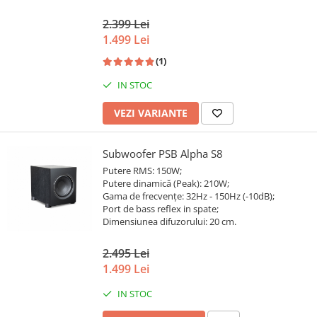
2.399 Lei
1.499 Lei
(1)
IN STOC
VEZI VARIANTE
Subwoofer PSB Alpha S8
Putere RMS: 150W;
Putere dinamică (Peak): 210W;
Gama de frecvențe: 32Hz - 150Hz (-10dB);
Port de bass reflex in spate;
Dimensiunea difuzorului: 20 cm.
2.495 Lei
1.499 Lei
IN STOC