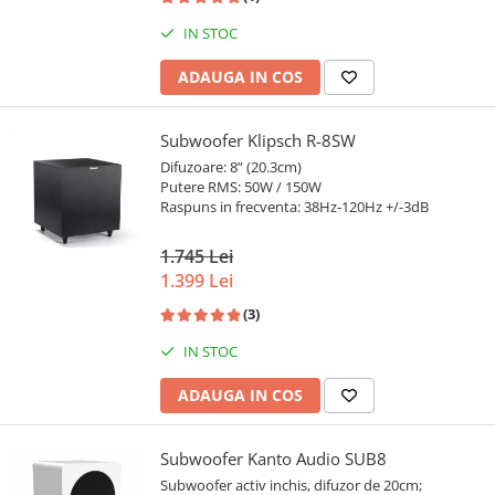
IN STOC
ADAUGA IN COS
Subwoofer Klipsch R-8SW
Difuzoare: 8” (20.3cm)
Putere RMS: 50W / 150W
Raspuns in frecventa: 38Hz-120Hz +/-3dB
1.745 Lei
1.399 Lei
(3)
IN STOC
ADAUGA IN COS
Subwoofer Kanto Audio SUB8
Subwoofer activ inchis, difuzor de 20cm;