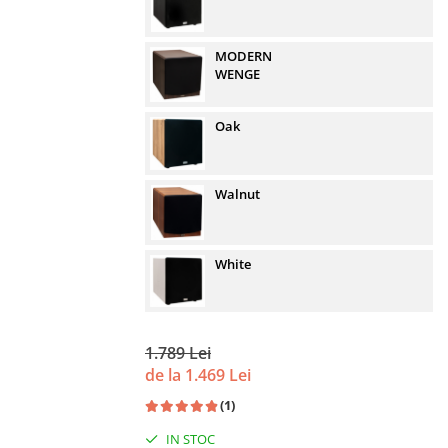
MODERN
WENGE
Oak
Walnut
White
1.789 Lei
de la 1.469 Lei
(1)
IN STOC