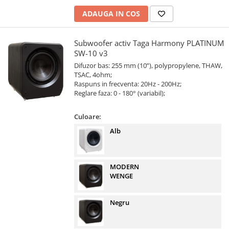
ADAUGA IN COS
Subwoofer activ Taga Harmony PLATINUM
SW-10 v3
Difuzor bas: 255 mm (10”), polypropylene, THAW,
TSAC, 4ohm;
Raspuns in frecventa: 20Hz - 200Hz;
Reglare faza: 0 - 180° (variabil);
Culoare:
Alb
MODERN
WENGE
Negru