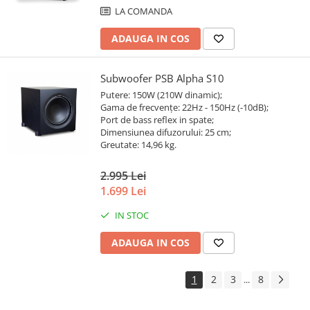
LA COMANDA
ADAUGA IN COS
Subwoofer PSB Alpha S10
Putere: 150W (210W dinamic);
Gama de frecvențe: 22Hz - 150Hz (-10dB);
Port de bass reflex in spate;
Dimensiunea difuzorului: 25 cm;
Greutate: 14,96 kg.
2.995 Lei
1.699 Lei
IN STOC
ADAUGA IN COS
1
2
3
8
...