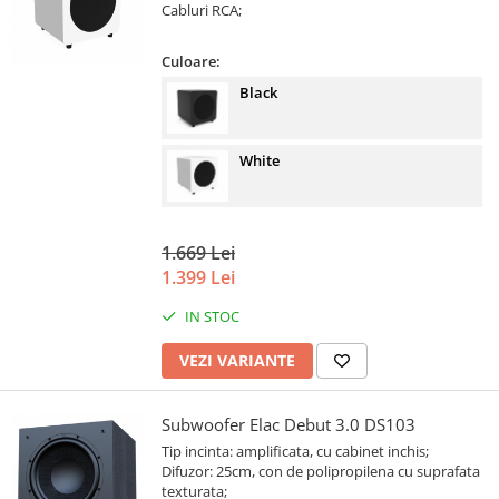
Cabluri RCA;
Culoare:
Black
White
1.669 Lei
1.399 Lei
IN STOC
VEZI VARIANTE
Subwoofer Elac Debut 3.0 DS103
Tip incinta: amplificata, cu cabinet inchis;
Difuzor: 25cm, con de polipropilena cu suprafata
texturata;