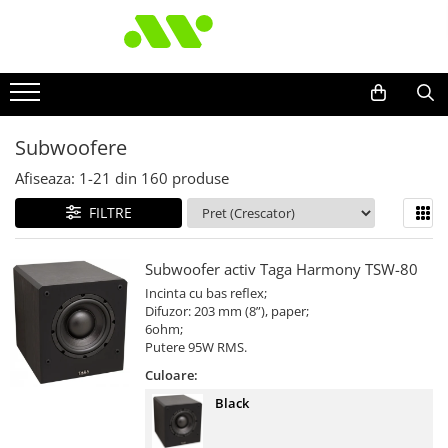
Subwoofere
Afiseaza:
1-
21
din
160
produse
FILTRE
Subwoofer activ Taga Harmony TSW-80
Incinta cu bas reflex;
Difuzor: 203 mm (8”), paper;
6ohm;
Putere 95W RMS.
Culoare:
Black