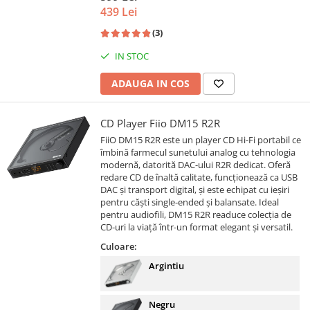
439 Lei
(3)
IN STOC
ADAUGA IN COS
CD Player Fiio DM15 R2R
FiiO DM15 R2R este un player CD Hi-Fi portabil ce
îmbină farmecul sunetului analog cu tehnologia
modernă, datorită DAC-ului R2R dedicat. Oferă
redare CD de înaltă calitate, funcționează ca USB
DAC și transport digital, și este echipat cu ieșiri
pentru căști single-ended și balansate. Ideal
pentru audiofili, DM15 R2R readuce colecția de
CD-uri la viață într-un format elegant și versatil.
Culoare:
Argintiu
Negru