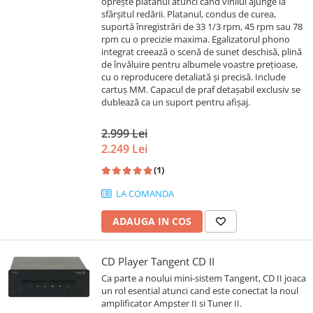
oprește platanul atunci când vinilul ajunge la
sfârșitul redării. Platanul, condus de curea,
suportă înregistrări de 33 1/3 rpm, 45 rpm sau 78
rpm cu o precizie maxima. Egalizatorul phono
integrat creează o scenă de sunet deschisă, plină
de învăluire pentru albumele voastre prețioase,
cu o reproducere detaliată și precisă. Include
cartuș MM. Capacul de praf detașabil exclusiv se
dublează ca un suport pentru afișaj.
2.999 Lei
2.249 Lei
(1)
LA COMANDA
ADAUGA IN COS
CD Player Tangent CD II
Ca parte a noului mini-sistem Tangent, CD II joaca
un rol esential atunci cand este conectat la noul
amplificator Ampster II si Tuner II.