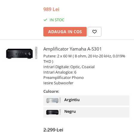
989 Lei
IN STOC
ADAUGA IN COS
Amplificator Yamaha A-S301
Putere: 2 x 60 W ( 8 ohm, 20 Hz-20 kHz, 0.019%
THD )
Intrari Digitale: Optic, Coaxial
Intrari Analogice: 6
Preamplificator Phono
Iesire Subwoofer
Culoare:
Argintiu
Negru
2.299 Lei