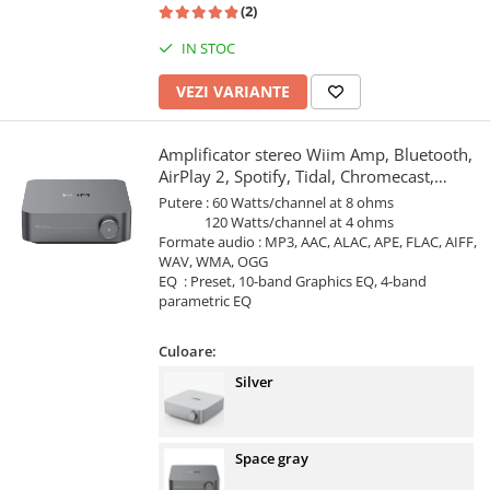
(2)
IN STOC
VEZI VARIANTE
Amplificator stereo Wiim Amp, Bluetooth,
AirPlay 2, Spotify, Tidal, Chromecast,
HDMI & Voice Control
Putere : 60 Watts/channel at 8 ohms
120 Watts/channel at 4 ohms
Formate audio : MP3, AAC, ALAC, APE, FLAC, AIFF,
WAV, WMA, OGG
EQ : Preset, 10-band Graphics EQ, 4-band
parametric EQ
Culoare:
Silver
Space gray