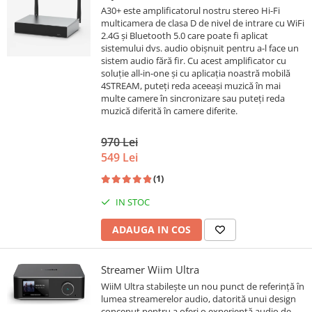
24bit/192kHz, Multiroom
A30+ este amplificatorul nostru stereo Hi-Fi
multicamera de clasa D de nivel de intrare cu WiFi
2.4G și Bluetooth 5.0 care poate fi aplicat
sistemului dvs. audio obișnuit pentru a-l face un
sistem audio fără fir. Cu acest amplificator cu
soluție all-in-one și cu aplicația noastră mobilă
4STREAM, puteți reda aceeași muzică în mai
multe camere în sincronizare sau puteți reda
muzică diferită în camere diferite.
970 Lei
549 Lei
(1)
IN STOC
ADAUGA IN COS
Streamer Wiim Ultra
WiiM Ultra stabilește un nou punct de referință în
lumea streamerelor audio, datorită unui design
conceput pentru a oferi o experiență audio de