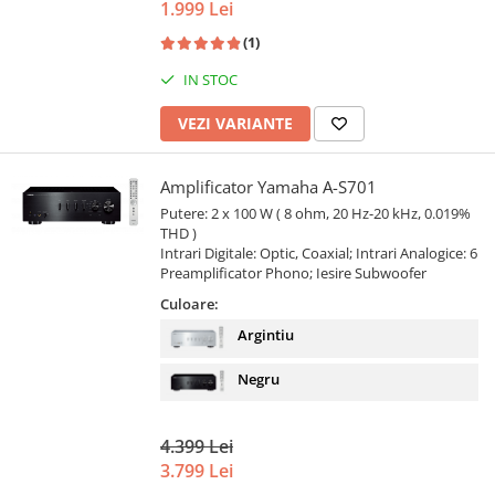
1.999 Lei
(1)
IN STOC
VEZI VARIANTE
Amplificator Yamaha A-S701
Putere: 2 x 100 W ( 8 ohm, 20 Hz-20 kHz, 0.019%
THD )
Intrari Digitale: Optic, Coaxial; Intrari Analogice: 6
Preamplificator Phono; Iesire Subwoofer
Culoare:
Argintiu
Negru
4.399 Lei
3.799 Lei