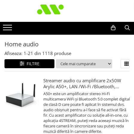
Home audio
Afiseaza:
1-
21
din
1118
produse
FILTRE
Streamer audio cu amplificare 2x50W
Arylic A50+, LAN /Wi-Fi /Bluetooth,
24bit/192kHz, Multiroom
A50+ este un amplificator stereo Hi-Fi
multicamera WiFi și Bluetooth 5.0 complet digital
de clasă D care poate fi aplicat în sistemul dvs.
audio obișnuit pentru a-l face să fie activat fără
fir. Cu acest amplificator cu soluție all-in-one, cu
aplicația 4STREAM, puteți reda aceeași muzică în
fiecare cameră în sincronizare sau puteți reda
muzică diferită în camere diferite.