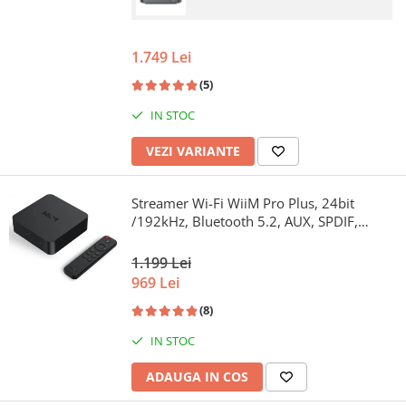
1.749 Lei
(5)
IN STOC
VEZI VARIANTE
Streamer Wi-Fi WiiM Pro Plus, 24bit
/192kHz, Bluetooth 5.2, AUX, SPDIF,
Spotify si Tidal Connect, Airplay 2
1.199 Lei
969 Lei
(8)
IN STOC
ADAUGA IN COS