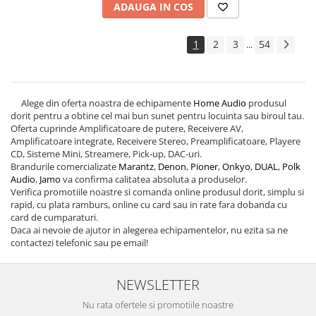
ADAUGA IN COS
1
2
3
54
...
Alege din oferta noastra de echipamente
Home Audio
produsul
dorit pentru a obtine cel mai bun sunet pentru locuinta sau biroul tau.
Oferta cuprinde Amplificatoare de putere, Receivere AV,
Amplificatoare integrate, Receivere Stereo, Preamplificatoare, Playere
CD, Sisteme Mini, Streamere, Pick-up, DAC-uri.
Brandurile comercializate
Marantz
,
Denon
,
Pioner
,
Onkyo
,
DUAL
,
Polk
Audio
,
Jamo
va confirma calitatea absoluta a produselor.
Verifica promotiile noastre si comanda online produsul dorit, simplu si
rapid, cu plata ramburs, online cu card sau in rate fara dobanda cu
card de cumparaturi.
Daca ai nevoie de ajutor in alegerea echipamentelor, nu ezita sa ne
contactezi telefonic sau pe email!
NEWSLETTER
Nu rata ofertele si promotiile noastre