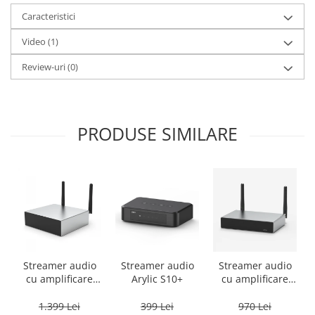
Caracteristici
Video
(1)
Review-uri
(0)
PRODUSE SIMILARE
Streamer audio
Streamer audio
Streamer audio
cu amplificare
Arylic S10+
cu amplificare
2x50W Arylic
2x35W Arylic
A50+, LAN /Wi-Fi
A30+, LAN /Wi-Fi
1.399 Lei
399 Lei
970 Lei