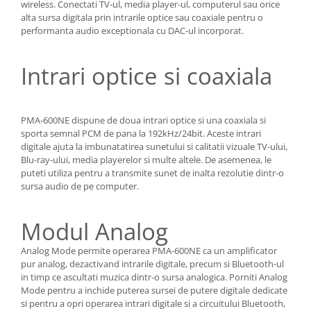
wireless. Conectati TV-ul, media player-ul, computerul sau orice
alta sursa digitala prin intrarile optice sau coaxiale pentru o
performanta audio exceptionala cu DAC-ul incorporat.
Intrari optice si coaxiala
PMA-600NE dispune de doua intrari optice si una coaxiala si
sporta semnal PCM de pana la 192kHz/24bit. Aceste intrari
digitale ajuta la imbunatatirea sunetului si calitatii vizuale TV-ului,
Blu-ray-ului, media playerelor si multe altele. De asemenea, le
puteti utiliza pentru a transmite sunet de inalta rezolutie dintr-o
sursa audio de pe computer.
Modul Analog
Analog Mode permite operarea PMA-600NE ca un amplificator
pur analog, dezactivand intrarile digitale, precum si Bluetooth-ul
in timp ce ascultati muzica dintr-o sursa analogica. Porniti Analog
Mode pentru a inchide puterea sursei de putere digitale dedicate
si pentru a opri operarea intrari digitale si a circuitului Bluetooth,