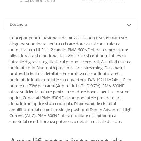
email L-V 10:00 - 18:00
Descriere
Conceput pentru pasionatii de muzica, Denon PMA-600NE este
alegerea superioara pentru cei care dores sa-si construiasca
primul sistem Hi-Fi cu 2 canale. PMA-600NE ofera o reproducere
plina de viata si emotionanta a vinilurilor si continutul hi-res cu
intrarile digitale si egalizatorul phono incorporat. Ascultati muzica
preferata prin Bluetooth precum si prin streaming. De la basul
profund la inaltele detaliate, bucurati-va de continutul audio
preferat de inalta rezolutie cu convertorul D/A 192kHz/24bit. Cu o
putere de 70W per canal (4ohm, 1kHz, THD:0.7%), PMA-600NE
ofera suficienta putere pentru a conduce boxele pentru un sunet
optim. Conectati PMA-600NE la componentele preferate prin
doua intrari optice si una coaxiala. Dispunand de circuitul
amplificatorului de putere single-push-pull Denon Advanced High
Current (AHC), PMA-600NE ofera o calitate exceptionala a
sunetului ce echilibreaza puterea cu detalii muzicale delicate.