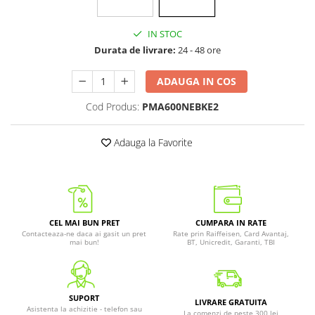
IN STOC
Durata de livrare:
24 - 48 ore
ADAUGA IN COS
Cod Produs:
PMA600NEBKE2
Adauga la Favorite
CEL MAI BUN PRET
CUMPARA IN RATE
Contacteaza-ne daca ai gasit un pret
Rate prin Raiffeisen, Card Avantaj,
mai bun!
BT, Unicredit, Garanti, TBI
SUPORT
LIVRARE GRATUITA
Asistenta la achizitie - telefon sau
La comenzi de peste 300 lei