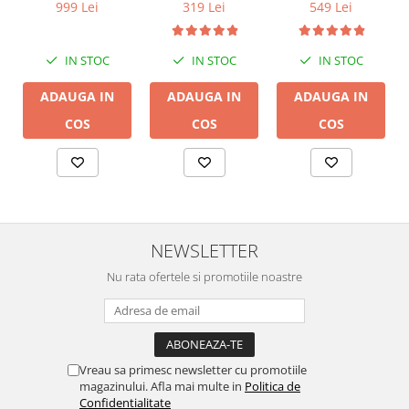
/Bluetooth,
/Bluetooth,
999 Lei
319 Lei
549 Lei
24bit/192kHz,
24bit/192kHz,
Multiroom
Multiroom
IN STOC
IN STOC
IN STOC
ADAUGA IN
ADAUGA IN
ADAUGA IN
COS
COS
COS
NEWSLETTER
Nu rata ofertele si promotiile noastre
Vreau sa primesc newsletter cu promotiile
magazinului. Afla mai multe in
Politica de
Confidentialitate