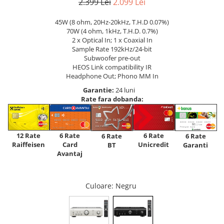
2.399 Lei
2.099 Lei
45W (8 ohm, 20Hz-20kHz, T.H.D 0.07%)
70W (4 ohm, 1kHz, T.H.D. 0.7%)
2 x Optical In; 1 x Coaxial In
Sample Rate 192kHz/24-bit
Subwoofer pre-out
HEOS Link compatibility IR
Headphone Out; Phono MM In
Garantie:
24 luni
Rate fara dobanda:
12 Rate
6 Rate
6 Rate
6 Rate
6 Rate
Raiffeisen
Card
Unicredit
BT
Garanti
Avantaj
Culoare
: Negru