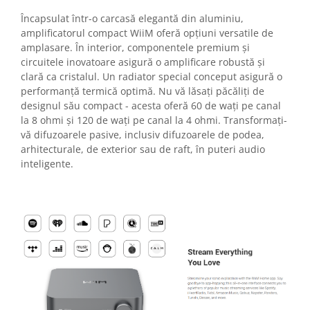
Încapsulat într-o carcasă elegantă din aluminiu,
amplificatorul compact WiiM oferă opțiuni versatile de
amplasare. În interior, componentele premium și
circuitele inovatoare asigură o amplificare robustă și
clară ca cristalul. Un radiator special conceput asigură o
performanță termică optimă. Nu vă lăsați păcăliți de
designul său compact - acesta oferă 60 de wați pe canal
la 8 ohmi și 120 de wați pe canal la 4 ohmi. Transformați-
vă difuzoarele pasive, inclusiv difuzoarele de podea,
arhitecturale, de exterior sau de raft, în puteri audio
inteligente.