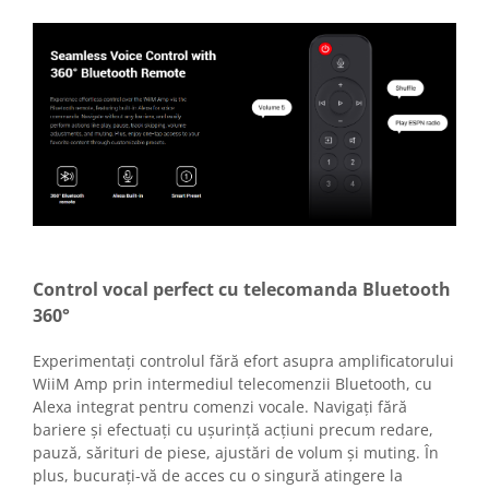
Control vocal perfect cu telecomanda Bluetooth
360°
Experimentați controlul fără efort asupra amplificatorului
WiiM Amp prin intermediul telecomenzii Bluetooth, cu
Alexa integrat pentru comenzi vocale. Navigați fără
bariere și efectuați cu ușurință acțiuni precum redare,
pauză, sărituri de piese, ajustări de volum și muting. În
plus, bucurați-vă de acces cu o singură atingere la