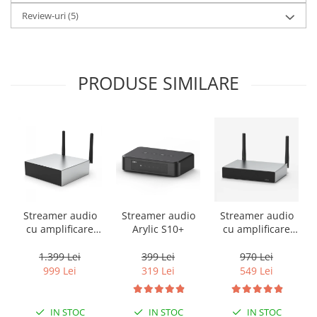
Review-uri
(5)
PRODUSE SIMILARE
Streamer audio
Streamer audio
Streamer audio
cu amplificare
Arylic S10+
cu amplificare
2x50W Arylic
2x35W Arylic
A50+, LAN /Wi-Fi
A30+, LAN /Wi-Fi
1.399 Lei
399 Lei
970 Lei
/Bluetooth,
/Bluetooth,
999 Lei
319 Lei
549 Lei
24bit/192kHz,
24bit/192kHz,
Multiroom
Multiroom
IN STOC
IN STOC
IN STOC