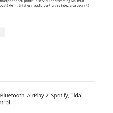
smartphone sau printr-un serviciu de streaming Mai mult
gată de intrări și ieșiri audio pentru a se integra cu ușurință
y
luetooth, AirPlay 2, Spotify, Tidal,
trol