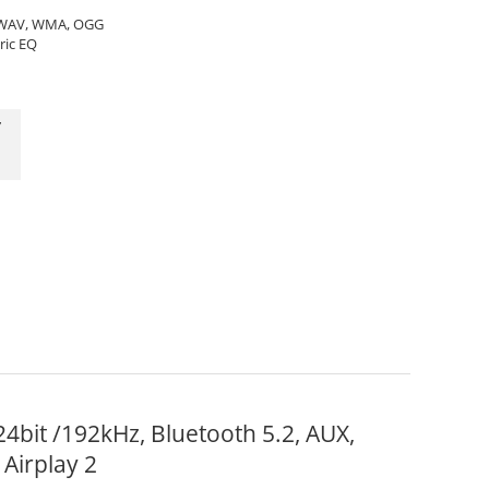
, WAV, WMA, OGG
ric EQ
y
24bit /192kHz, Bluetooth 5.2, AUX,
 Airplay 2