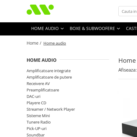
HOME AUDIO
BOXE & SUBWOOFERE
CAST
Home /
Home audio
Home 
HOME AUDIO
Afiseaza:
Amplificatoare integrate
Amplificatoare de putere
Receivere AV
Preamplificatoare
DAC-uri
Playere CD
Streamer / Network Player
Sisteme Mini
Tunere Radio
Pick-UP-uri
Soundbar