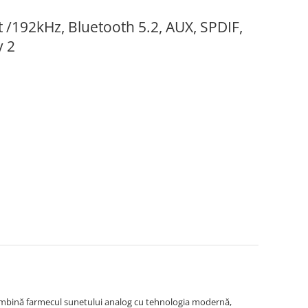
t /192kHz, Bluetooth 5.2, AUX, SPDIF,
y 2
 îmbină farmecul sunetului analog cu tehnologia modernă,