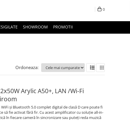
0
ESIGILATE
SHOWROOM
PROMOTII
Ordoneaza:
2x50W Arylic A50+, LAN /Wi-Fi
tiroom
WiFi și Bluetooth 5.0 complet digital de clasă D care poate fi
 să fie activat fără fir. Cu acest amplificator cu soluție all-in-
ică în fiecare cameră în sincronizare sau puteți reda muzică