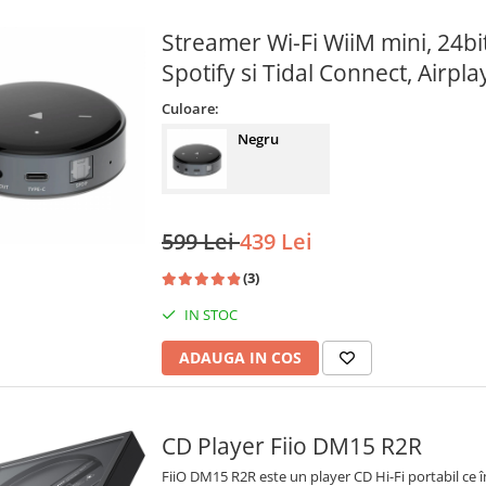
Streamer Wi-Fi WiiM mini, 24bi
Spotify si Tidal Connect, Airpla
Culoare:
Negru
599 Lei
439 Lei
(3)
IN STOC
ADAUGA IN COS
CD Player Fiio DM15 R2R
FiiO DM15 R2R este un player CD Hi-Fi portabil ce