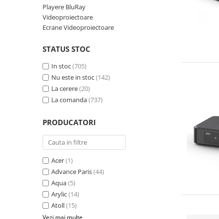
Playere BluRay
Videoproiectoare
Ecrane Videoproiectoare
STATUS STOC
In stoc
(705)
Nu este in stoc
(142)
La cerere
(20)
La comanda
(737)
PRODUCATORI
Acer
(1)
Advance Paris
(44)
Aqua
(5)
Arylic
(14)
Atoll
(15)
Vezi mai multe