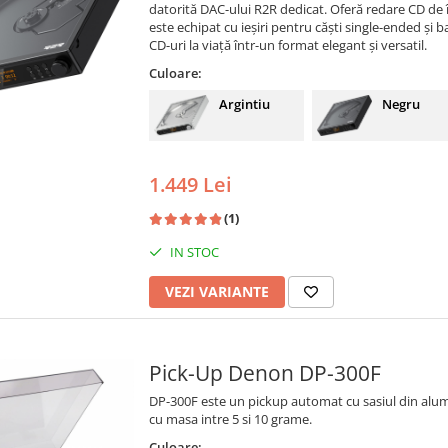
datorită DAC-ului R2R dedicat. Oferă redare CD de în
este echipat cu ieșiri pentru căști single-ended și 
CD-uri la viață într-un format elegant și versatil.
Culoare:
Argintiu
Negru
1.449 Lei
(1)
IN STOC
VEZI VARIANTE
Pick-Up Denon DP-300F
DP-300F este un pickup automat cu sasiul din alumi
cu masa intre 5 si 10 grame.
Culoare: