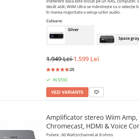
indiferent dacă este stocat pe un NAS, computer, 
decât atât, WiiM Ultra se mândrește cu o selecție bo
în marea majoritate a setup-urilor audio.
Culoare:
Silver
Space gra
1.949 Lei
1.599 Lei
(2)
IN STOC
VEZI VARIANTE
Amplificator stereo Wiim Amp, B
Chromecast, HDMI & Voice Con
Putere : 60 Watts/channel at 8 ohms