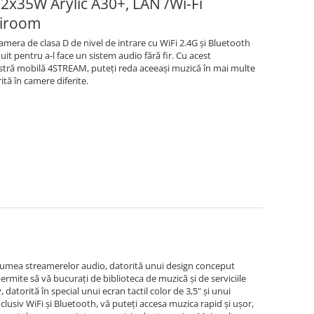
2x35W Arylic A30+, LAN /Wi-Fi
tiroom
amera de clasa D de nivel de intrare cu WiFi 2.4G și Bluetooth
uit pentru a-l face un sistem audio fără fir. Cu acest
noastră mobilă 4STREAM, puteți reda aceeași muzică în mai multe
tă în camere diferite.
n lumea streamerelor audio, datorită unui design conceput
ermite să vă bucurați de biblioteca de muzică și de serviciile
datorită în special unui ecran tactil color de 3,5" și unui
nclusiv WiFi și Bluetooth, vă puteți accesa muzica rapid și ușor,