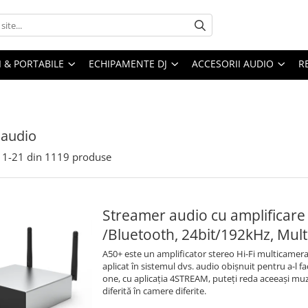
I & PORTABILE
ECHIPAMENTE DJ
ACCESORII AUDIO
R
audio
1-
21
din
1119
produse
Streamer audio cu amplificare 
/Bluetooth, 24bit/192kHz, Mul
A50+ este un amplificator stereo Hi-Fi multicamera 
aplicat în sistemul dvs. audio obișnuit pentru a-l face
one, cu aplicația 4STREAM, puteți reda aceeași muz
diferită în camere diferite.