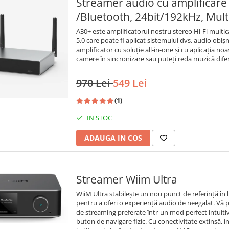
Streamer audio cu amplificare 
/Bluetooth, 24bit/192kHz, Mul
A30+ este amplificatorul nostru stereo Hi-Fi multic
5.0 care poate fi aplicat sistemului dvs. audio obișn
amplificator cu soluție all-in-one și cu aplicația 
camere în sincronizare sau puteți reda muzică diferi
970 Lei
549 Lei
(1)
IN STOC
ADAUGA IN COS
Streamer Wiim Ultra
WiiM Ultra stabilește un nou punct de referință î
pentru a oferi o experiență audio de neegalat. Vă p
de streaming preferate într-un mod perfect intuitiv, 
buton de navigare fizic. Cu conectivitate extinsă, i