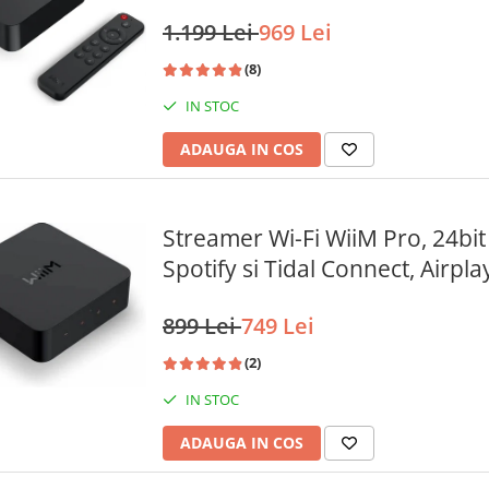
1.199 Lei
969 Lei
(8)
IN STOC
ADAUGA IN COS
Streamer Wi-Fi WiiM Pro, 24bit
Spotify si Tidal Connect, Airpla
899 Lei
749 Lei
(2)
IN STOC
ADAUGA IN COS