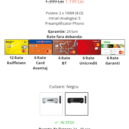
1.399 Lei
1.199 Lei
Putere: 2 x 100W (8 Ω)
Intrari Analogice: 5
Preamplificator Phono
Garantie:
24 luni
Rate fara dobanda:
12 Rate
6 Rate
6 Rate
6 Rate
6 Rate
Raiffeisen
Card
Unicredit
BT
Garanti
Avantaj
Culoare
: Negru
IN STOC