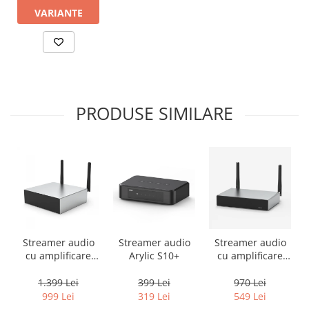
VARIANTE
PRODUSE SIMILARE
Streamer audio
Streamer audio
Streamer audio
cu amplificare
Arylic S10+
cu amplificare
2x50W Arylic
2x35W Arylic
A50+, LAN /Wi-Fi
A30+, LAN /Wi-Fi
1.399 Lei
399 Lei
970 Lei
/Bluetooth,
/Bluetooth,
999 Lei
319 Lei
549 Lei
24bit/192kHz,
24bit/192kHz,