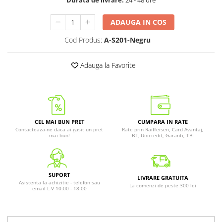
Durata de livrare:
24 - 48 ore
ADAUGA IN COS
Cod Produs:
A-S201-Negru
Adauga la Favorite
CEL MAI BUN PRET
CUMPARA IN RATE
Contacteaza-ne daca ai gasit un pret
Rate prin Raiffeisen, Card Avantaj,
mai bun!
BT, Unicredit, Garanti, TBI
SUPORT
LIVRARE GRATUITA
Asistenta la achizitie - telefon sau
La comenzi de peste 300 lei
email L-V 10:00 - 18:00