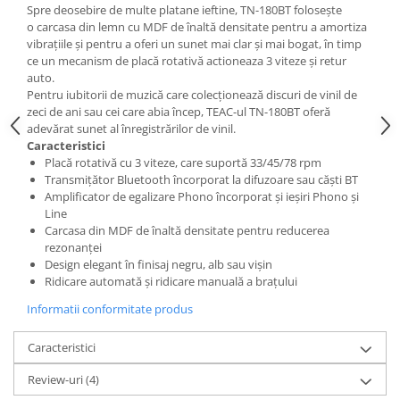
Spre deosebire de multe platane ieftine, TN-180BT folosește
o carcasa din lemn cu MDF de înaltă densitate pentru a amortiza
vibrațiile și pentru a oferi un sunet mai clar și mai bogat, în timp
ce un mecanism de placă rotativă actioneaza 3 viteze și retur
auto.
Pentru iubitorii de muzică care colecționează discuri de vinil de
zeci de ani sau cei care abia încep, TEAC-ul TN-180BT oferă
adevărat sunet al înregistrărilor de vinil.
Caracteristici
Placă rotativă cu 3 viteze, care suportă 33/45/78 rpm
Transmițător Bluetooth încorporat la difuzoare sau căști BT
Amplificator de egalizare Phono încorporat și ieșiri Phono și
Line
Carcasa din MDF de înaltă densitate pentru reducerea
rezonanței
Design elegant în finisaj negru, alb sau vișin
Ridicare automată și ridicare manuală a brațului
Informatii conformitate produs
Caracteristici
Review-uri
(4)