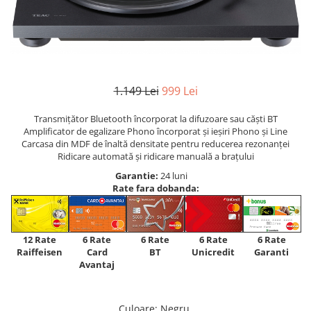
1.149 Lei
999 Lei
Transmițător Bluetooth încorporat la difuzoare sau căști BT
Amplificator de egalizare Phono încorporat și ieșiri Phono și Line
Carcasa din MDF de înaltă densitate pentru reducerea rezonanței
Ridicare automată și ridicare manuală a brațului
Garantie:
24 luni
Rate fara dobanda:
12 Rate
6 Rate
6 Rate
6 Rate
6 Rate
Raiffeisen
Card
Unicredit
BT
Garanti
Avantaj
Culoare
: Negru