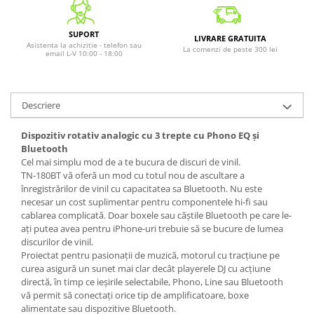
SUPORT
LIVRARE GRATUITA
Asistenta la achizitie - telefon sau
La comenzi de peste 300 lei
email L-V 10:00 - 18:00
Descriere
Dispozitiv rotativ analogic cu 3 trepte cu Phono EQ și
Bluetooth
Cel mai simplu mod de a te bucura de discuri de vinil.
TN-180BT vă oferă un mod cu totul nou de ascultare a
înregistrărilor de vinil cu capacitatea sa Bluetooth. Nu este
necesar un cost suplimentar pentru componentele hi-fi sau
cablarea complicată. Doar boxele sau căștile Bluetooth pe care le-
ați putea avea pentru iPhone-uri trebuie să se bucure de lumea
discurilor de vinil.
Proiectat pentru pasionații de muzică, motorul cu tracțiune pe
curea asigură un sunet mai clar decât playerele DJ cu acțiune
directă, în timp ce ieșirile selectabile, Phono, Line sau Bluetooth
vă permit să conectați orice tip de amplificatoare, boxe
alimentate sau dispozitive Bluetooth.