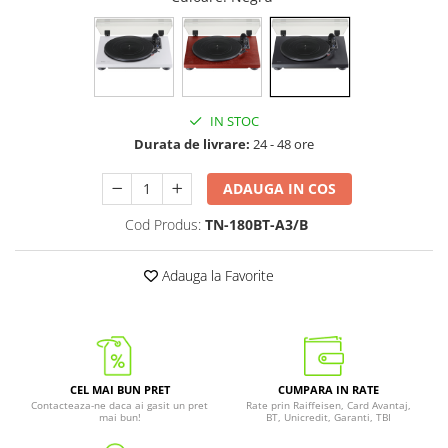
IN STOC
Durata de livrare:
24 - 48 ore
ADAUGA IN COS
Cod Produs:
TN-180BT-A3/B
Adauga la Favorite
CEL MAI BUN PRET
CUMPARA IN RATE
Contacteaza-ne daca ai gasit un pret
Rate prin Raiffeisen, Card Avantaj,
mai bun!
BT, Unicredit, Garanti, TBI