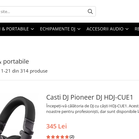
I & PORTABILE
ECHIPAMENTE DJ
ACCESORII AUDIO
R
& portabile
1-
21
din
314
produse
Casti DJ Pioneer DJ HDJ-CUE1
Începeți-vă călătoria de DJ cu căști HDJ-CUE1. Aces
noastre pentru profesioniști, dar sunt disponibile
345 Lei
(2)