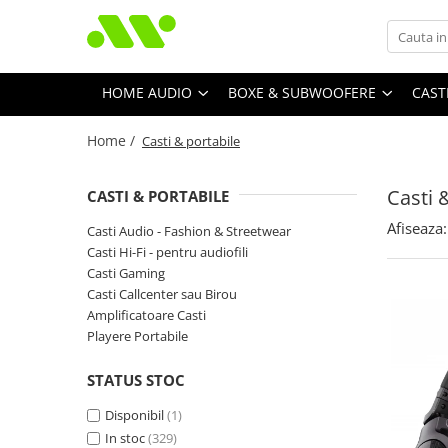
HOME AUDIO
BOXE & SUBWOOFERE
CAST
Home /
Casti & portabile
Casti 
CASTI & PORTABILE
Afiseaza:
Casti Audio - Fashion & Streetwear
Casti Hi-Fi - pentru audiofili
Casti Gaming
Casti Callcenter sau Birou
Amplificatoare Casti
Playere Portabile
STATUS STOC
Disponibil
(1)
In stoc
(329)