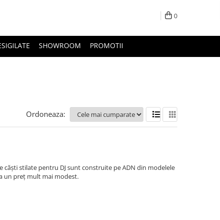
0
ESIGILATE
SHOWROOM
PROMOTII
Ordoneaza:
te căști stilate pentru DJ sunt construite pe ADN din modelele
 la un preț mult mai modest.