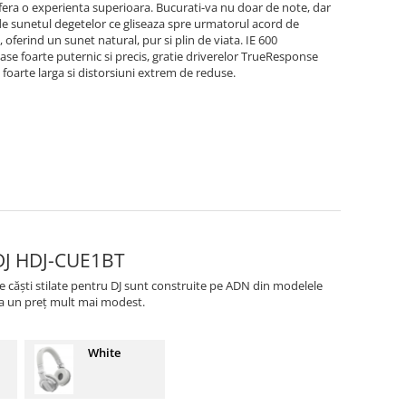
ofera o experienta superioara. Bucurati-va nu doar de note, dar
 de sunetul degetelor ce gliseaza spre urmatorul acord de
ferind un sunet natural, pur si plin de viata. IE 600
se foarte puternic si precis, gratie driverelor TrueResponse
oarte larga si distorsiuni extrem de reduse.
 DJ HDJ-CUE1BT
te căști stilate pentru DJ sunt construite pe ADN din modelele
 la un preț mult mai modest.
White