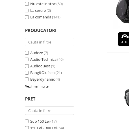
Nu este in stoc
(50)
La cerere
(2)
La comanda
(141)
PRODUCATORI
Audeze
(7)
Audio-Technica
(46)
Audioquest
(1)
Bang&Olufsen
(21)
Beyerdynamic
(4)
Vezi mai multe
PRET
Sub 150 Lei
(17)
150 Lei - 300 Lei
(54)