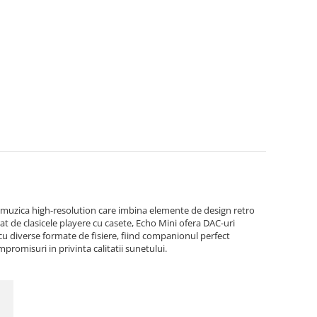
 muzica high-resolution care imbina elemente de design retro
rat de clasicele playere cu casete, Echo Mini ofera DAC-uri
cu diverse formate de fisiere, fiind companionul perfect
promisuri in privinta calitatii sunetului.