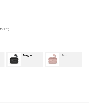
(DSEE™)
Negru
Roz