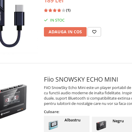
189 Lei
(1)
IN STOC
ADAUGA IN COS
Fiio SNOWSKY ECHO MINI
FiiO SnowSky Echo Mini este un player portabil de
cu functii audio moderne de inalta fidelitate. Inspi
duale, suport Bluetooth si compatibilitate extinsa 
pentru iubitorii de nostalgie care nu vor sa faca com
Culoare:
Albastru
Negru