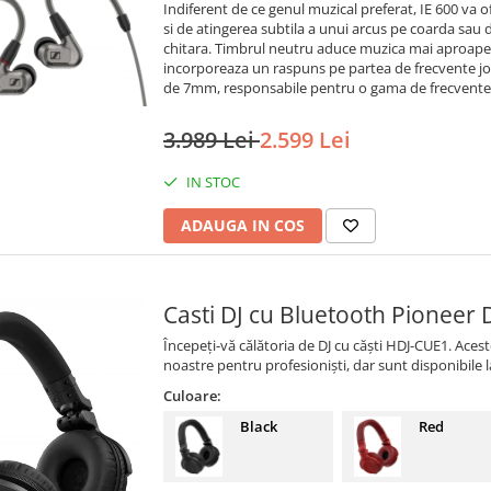
Indiferent de ce genul muzical preferat, IE 600 va 
si de atingerea subtila a unui arcus pe coarda sau
chitara. Timbrul neutru aduce muzica mai aproape, o
incorporeaza un raspuns pe partea de frecvente joa
de 7mm, responsabile pentru o gama de frecvente f
3.989 Lei
2.599 Lei
IN STOC
ADAUGA IN COS
Casti DJ cu Bluetooth Pioneer
Începeți-vă călătoria de DJ cu căști HDJ-CUE1. Aces
noastre pentru profesioniști, dar sunt disponibile
Culoare:
Black
Red