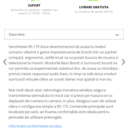
SUPORT
LIVRARE GRATUITA
Asistenta la achizitie - telefon sau
La comenzi de peste 300 lei
email L-V 10:00 - 18:00
Descriere
Sennheiser RS 175 duce divertismentul de acasa la nivelul
urmator oferind o gama impresionanta de functii intr-un pachet
compact, ergonomic, astfel incat sa va puteti bucura de muzica si
televiziune la maxim. Modurile Bass Boost si Surround Sound va
vor permite sa experimentati sistemul dvs. de acasa ca niciodata -
primul creste raspunsul audio bass, in timp ce cele doua moduri
surround virtuale ofera un sunet stereo mai spatial si mai viu.
Mai mult decat atat, tehnologia inovativa wireless asigura
transmiterea semnalului in mod clar si precis pe masura ce va
deplasati din camera in camera. In plus, designul usor de utilizat
ofera o configurare simpla a RS 175. Comenzile principale sunt
localizate pe casti, iar fixarea confortabila este ideala pentru
perioade de utilizare prelungite.
Informatii conformitate produs