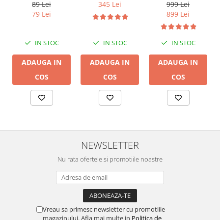
CHAT
89 Lei
999 Lei
345 Lei
79 Lei
899 Lei
IN STOC
IN STOC
IN STOC
ADAUGA IN
ADAUGA IN
ADAUGA IN
COS
COS
COS
NEWSLETTER
Nu rata ofertele si promotiile noastre
Vreau sa primesc newsletter cu promotiile
magazinului. Afla mai multe in
Politica de