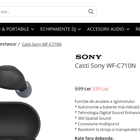
I & PORTABILE
ECHIPAMENTE DJ
ACCESORII AUDIO
R
reetwear /
Casti Sony WF-C710N
Casti Sony WF-C710N
599 Lei
339 Lei
Funcție de anulare a zgomotului
* Autonomie a bateriei mai ridicată
* Tehnologia Digital Sound Enhan
* 360 Spatial Sound
* Conexiune multipunct
* Rezistent la stropi si transpiratie 
Rate fara dobanda: