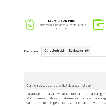
CEL MAI BUN PRET
Contacteaza-ne daca ai gasit un pret
mai bun!
Caracteristici
Review-uri
(0)
Descriere
Casti wireless cu anulare digitala a zgomotului
Lasati sunetul sa va invaluie cu functia de anulare a zgo
Microfoanele duale imbunatatesc functia de anulare a zgo
va bucurati de o experienta de auditie mai captivanta. 