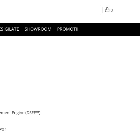
0
ESIGILATE
SHOWROOM
PROMOTII
cement Engine (DSEE™)
IPX4