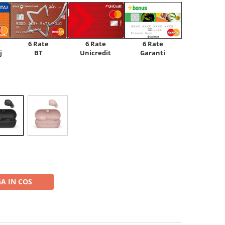
6 Rate
6 Rate
6 Rate
Unicredit
j
BT
Garanti
A IN COS