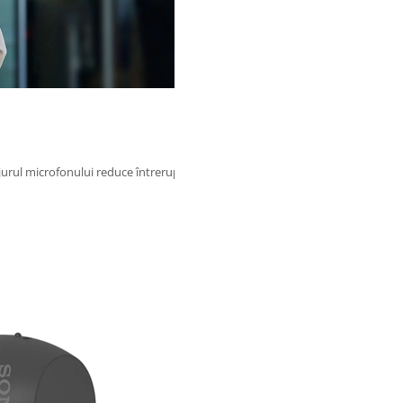
rul microfonului reduce întreruperile când vă aflați în aer liber și vă permit