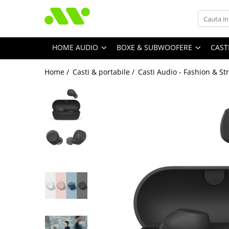
HOME AUDIO
BOXE & SUBWOOFERE
CAST
Home /
Casti & portabile /
Casti Audio - Fashion & St