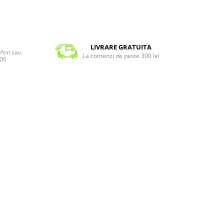
LIVRARE GRATUITA
lefon sau
La comenzi de peste 300 lei
:00
0N
ducand degradarea sunetului cauzata de variatiile individuale in ceea ce pri
e o experienta naturala de ascultare, ramanand in acelasi timp in contact 