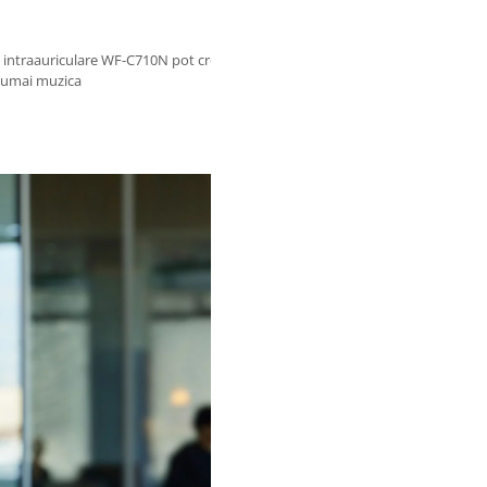
 intraauriculare WF-C710N pot crea o barieră față de lumea din jur, pentru
 numai muzica