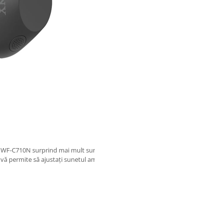
 WF-C710N surprind mai mult sunet ambiental grație microfoanelor de feedf
permite să ajustați sunetul ambiental la 20 de niveluri sau să utilizați setar