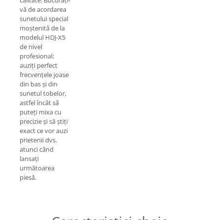
calitate. Bucurați-
vă de acordarea
sunetului special
moștenită de la
modelul HDJ-X5
de nivel
profesional;
auziți perfect
frecvențele joase
din bas și din
sunetul tobelor,
astfel încât să
puteți mixa cu
precizie și să știți
exact ce vor auzi
prietenii dvs.
atunci când
lansați
următoarea
piesă.