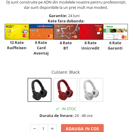
DJ sunt construite pe ADN din modelele noastre pentru profesioniști,
dar sunt disponibile la un preț mult mai modest.
Garantie:
24 luni
Rate fara dobanda:
12 Rate
6 Rate
6 Rate
6 Rate
6 Rate
Raiffeisen
Card
Unicredit
BT
Garanti
Avantaj
Culoare
: Black
IN STOC
Durata de livrare:
24 - 48 ore
ADAUGA IN COS