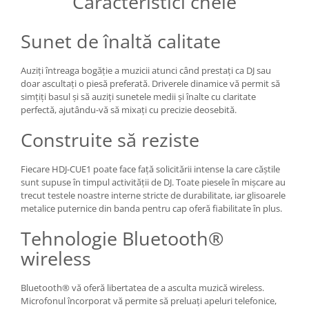
Caracteristici cheie
Sunet de înaltă calitate
Auziți întreaga bogăție a muzicii atunci când prestați ca DJ sau
doar ascultați o piesă preferată. Driverele dinamice vă permit să
simțiți basul și să auziți sunetele medii și înalte cu claritate
perfectă, ajutându-vă să mixați cu precizie deosebită.
Construite să reziste
Fiecare HDJ-CUE1 poate face față solicitării intense la care căștile
sunt supuse în timpul activității de DJ. Toate piesele în mișcare au
trecut testele noastre interne stricte de durabilitate, iar glisoarele
metalice puternice din banda pentru cap oferă fiabilitate în plus.
Tehnologie Bluetooth®
wireless
Bluetooth® vă oferă libertatea de a asculta muzică wireless.
Microfonul încorporat vă permite să preluați apeluri telefonice,