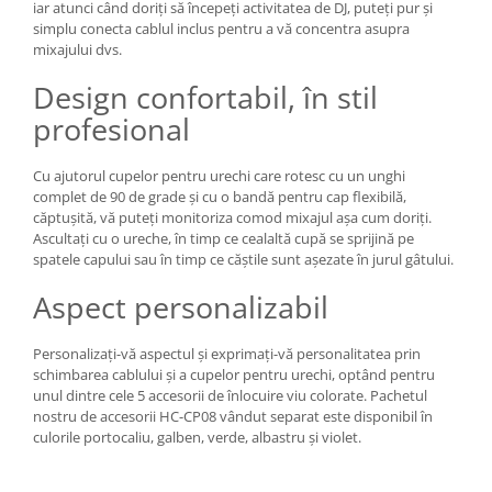
iar atunci când doriți să începeți activitatea de DJ, puteți pur și
simplu conecta cablul inclus pentru a vă concentra asupra
mixajului dvs.
Design confortabil, în stil
profesional
Cu ajutorul cupelor pentru urechi care rotesc cu un unghi
complet de 90 de grade și cu o bandă pentru cap flexibilă,
căptușită, vă puteți monitoriza comod mixajul așa cum doriți.
Ascultați cu o ureche, în timp ce cealaltă cupă se sprijină pe
spatele capului sau în timp ce căștile sunt așezate în jurul gâtului.
Aspect personalizabil
Personalizați-vă aspectul și exprimați-vă personalitatea prin
schimbarea cablului și a cupelor pentru urechi, optând pentru
unul dintre cele 5 accesorii de înlocuire viu colorate. Pachetul
nostru de accesorii HC-CP08 vândut separat este disponibil în
culorile portocaliu, galben, verde, albastru și violet.