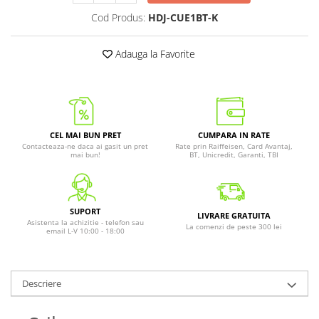
Cod Produs:
HDJ-CUE1BT-K
Adauga la Favorite
CEL MAI BUN PRET
CUMPARA IN RATE
Contacteaza-ne daca ai gasit un pret
Rate prin Raiffeisen, Card Avantaj,
mai bun!
BT, Unicredit, Garanti, TBI
SUPORT
LIVRARE GRATUITA
Asistenta la achizitie - telefon sau
La comenzi de peste 300 lei
email L-V 10:00 - 18:00
Descriere