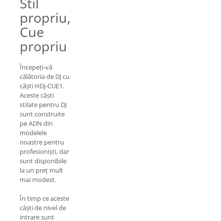
Stil
propriu,
Cue
propriu
Începeți-vă
călătoria de DJ cu
căști HDJ-CUE1.
Aceste căști
stilate pentru DJ
sunt construite
pe ADN din
modelele
noastre pentru
profesioniști, dar
sunt disponibile
la un preț mult
mai modest.
În timp ce aceste
căști de nivel de
intrare sunt