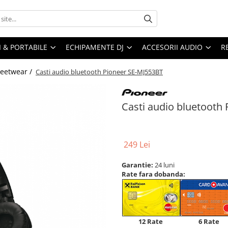
I & PORTABILE
ECHIPAMENTE DJ
ACCESORII AUDIO
R
reetwear /
Casti audio bluetooth Pioneer SE-MJ553BT
Casti audio bluetooth
249 Lei
Garantie:
24 luni
Rate fara dobanda:
12 Rate
6 Rate