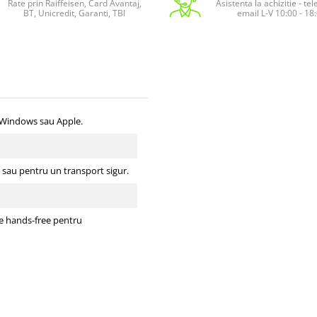
Rate prin Raiffeisen, Card Avantaj,
Asistenta la achizitie - te
BT, Unicredit, Garanti, TBI
email L-V 10:00 - 18
, Windows sau Apple.
u sau pentru un transport sigur.
tie hands-free pentru