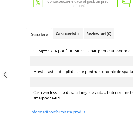
Contacteaza-ne daca ai gasit un pret
mai bun!
Caracteristici
Review-uri
(0)
Descriere
SE-MJ553BT-K pot fi utlizate cu smartphone-uri Android
Aceste casti pot fi pliate usor pentru economie de spati
Casti wireless cu o durata lunga de viata a bateriei; func
smarphone-uri.
Informatii conformitate produs