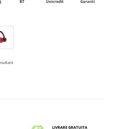
Unicredit
j
BT
Garanti
nsultant
LIVRARE GRATUITA