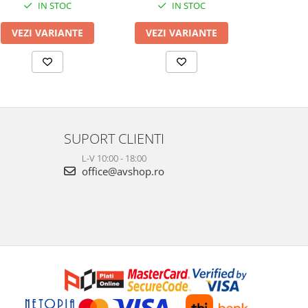
IN STOC
IN STOC
VEZI VARIANTE
ADAUG
VEZI VARIANTE
SUPORT CLIENTI
L-V 10:00 - 18:00
office@avshop.ro