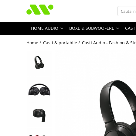
HOME AUDIO
BOXE & SUBWOOFERE
CAST
Home /
Casti & portabile /
Casti Audio - Fashion & St