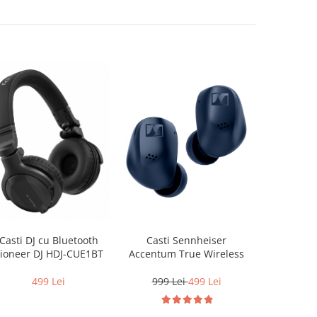
Casti Sennheiser
Casti 
Casti DJ cu Bluetooth
Accentum True Wireless
Momentum
ioneer DJ HDJ-CUE1BT
80th Anniv
999 Lei
499 Lei
1.499 
499 Lei