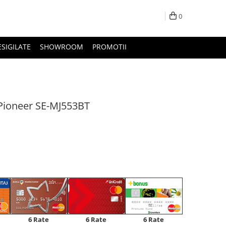
0
ESIGILATE
SHOWROOM
PROMOTII
 Pioneer SE-MJ553BT
6 Rate
6 Rate
6 Rate