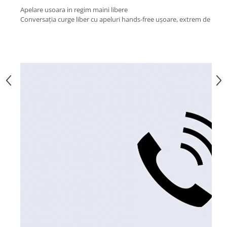
Apelare usoara in regim maini libere
Conversația curge liber cu apeluri hands-free ușoare, extrem de clare,