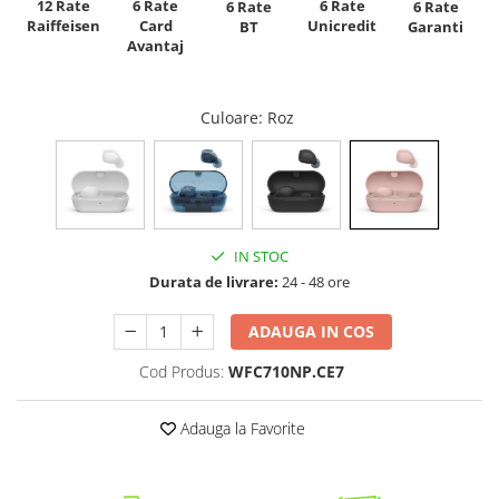
12 Rate
6 Rate
6 Rate
6 Rate
6 Rate
Raiffeisen
Card
Unicredit
BT
Garanti
Avantaj
Culoare
: Roz
IN STOC
Durata de livrare:
24 - 48 ore
ADAUGA IN COS
Cod Produs:
WFC710NP.CE7
Adauga la Favorite