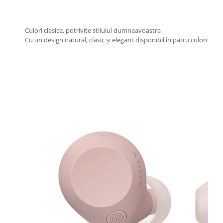
Culori clasice, potrivite stilului dumneavoastra
Cu un design natural, clasic și elegant disponibil în patru culori a