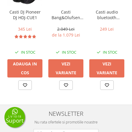
Casti
Casti audio
Casti DJ Pioneer
Bang&Olufsen
bluetooth
DJ HDJ-CUE1
Beoplay EX
Pioneer SE-
MJ553BT
2.049 Lei
249 Lei
345 Lei
de la 1.079 Lei
IN STOC
IN STOC
IN STOC
VEZI
VEZI
ADAUGA IN
VARIANTE
VARIANTE
COS
NEWSLETTER
L-V 10-18
Suport
Nu rata ofertele si promotiile noastre