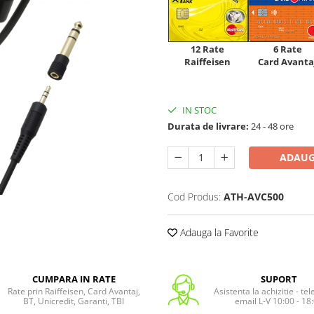
12 Rate
6 Rate
Raiffeisen
Card Avanta
IN STOC
Durata de livrare:
24 - 48 ore
ADAUG
Cod Produs:
ATH-AVC500
Adauga la Favorite
CUMPARA IN RATE
SUPORT
Rate prin Raiffeisen, Card Avantaj,
Asistenta la achizitie - te
BT, Unicredit, Garanti, TBI
email L-V 10:00 - 18