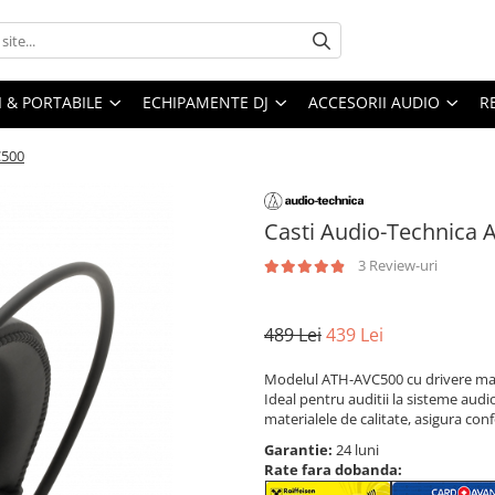
I & PORTABILE
ECHIPAMENTE DJ
ACCESORII AUDIO
R
C500
Casti Audio-Technica
3 Review-uri
489 Lei
439 Lei
Modelul ATH-AVC500 cu drivere mari,
Ideal pentru auditii la sisteme audi
materialele de calitate, asigura con
Garantie:
24 luni
Rate fara dobanda: