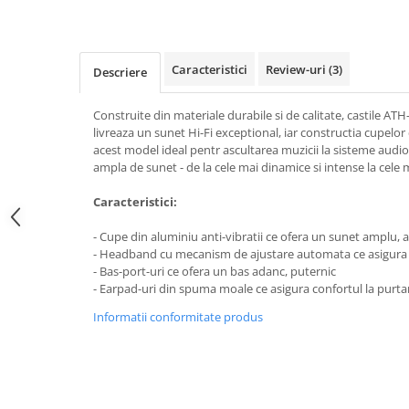
Caracteristici
Review-uri
(3)
Descriere
Construite din materiale durabile si de calitate, castile 
livreaza un sunet Hi-Fi exceptional, iar constructia cupelor 
acest model ideal pentr ascultarea muzicii la sisteme aud
ampla de sunet - de la cele mai dinamice si intense la cele m
Caracteristici:
- Cupe din aluminiu anti-vibratii ce ofera un sunet amplu, ae
- Headband cu mecanism de ajustare automata ce asigura o
- Bas-port-uri ce ofera un bas adanc, puternic
- Earpad-uri din spuma moale ce asigura confortul la purta
Informatii conformitate produs