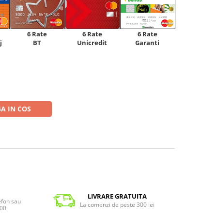
6 Rate
6 Rate
6 Rate
Unicredit
j
BT
Garanti
A IN COS
LIVRARE GRATUITA
lefon sau
La comenzi de peste 300 lei
:00