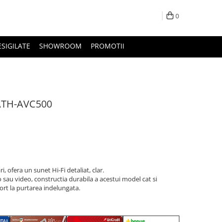
0
ESIGILATE
SHOWROOM
PROMOTII
 ATH-AVC500
 ofera un sunet Hi-Fi detaliat, clar.
o sau video, constructia durabila a acestui model cat si
fort la purtarea indelungata.