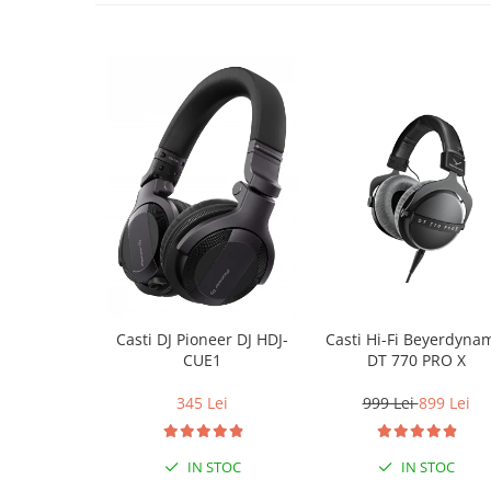
Casti Hi-Fi Beyerdyna
Casti DJ Pioneer DJ HDJ-
DT 770 PRO X
CUE1
999 Lei
899 Lei
345 Lei
IN STOC
IN STOC