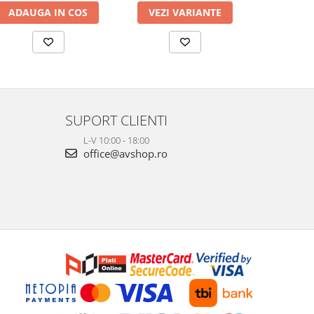
ADAUGA IN COS
VEZI VARIANTE
VEZI 
SUPORT CLIENTI
L-V 10:00 - 18:00
office@avshop.ro