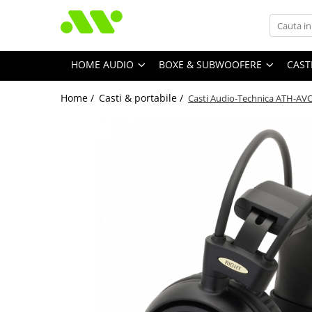
HOME AUDIO
BOXE & SUBWOOFERE
CAST
Home /
Casti & portabile /
Casti Audio-Technica ATH-AV