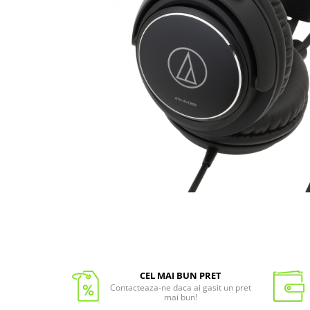
CEL MAI BUN PRET
Contacteaza-ne daca ai gasit un pret
mai bun!