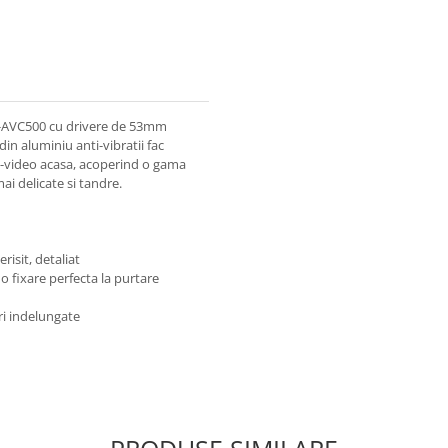
ATH-AVC500 cu drivere de 53mm
din aluminiu anti-vibratii fac
io-video acasa, acoperind o gama
ai delicate si tandre.
risit, detaliat
 fixare perfecta la purtare
ri indelungate