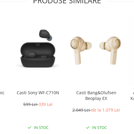
PRODUSE SIMILARE
mic
Casti Sony WF-C710N
Casti Bang&Olufsen
Beoplay EX
K
599 Lei
339 Lei
2.049 Lei
de la 1.079 Lei
IN STOC
IN STOC