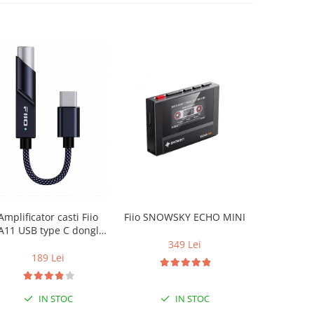
Amplificator casti Fiio
Fiio SNOWSKY ECHO MINI
Casti au
A11 USB type C dongle
Pioneer
DAC
349 Lei
189 Lei
2
IN STOC
IN STOC