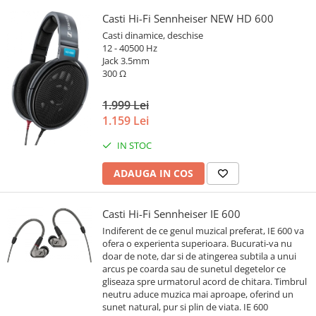
Casti Hi-Fi Sennheiser NEW HD 600
Casti dinamice, deschise
12 - 40500 Hz
Jack 3.5mm
300 Ω
1.999 Lei
1.159 Lei
IN STOC
ADAUGA IN COS
Casti Hi-Fi Sennheiser IE 600
Indiferent de ce genul muzical preferat, IE 600 va
ofera o experienta superioara. Bucurati-va nu
doar de note, dar si de atingerea subtila a unui
arcus pe coarda sau de sunetul degetelor ce
gliseaza spre urmatorul acord de chitara. Timbrul
neutru aduce muzica mai aproape, oferind un
sunet natural, pur si plin de viata. IE 600