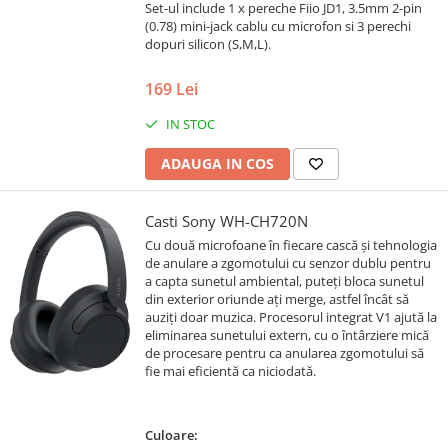
Set-ul include 1 x pereche Fiio JD1, 3.5mm 2-pin
(0.78) mini-jack cablu cu microfon si 3 perechi
dopuri silicon (S,M,L).
169 Lei
IN STOC
ADAUGA IN COS
Casti Sony WH-CH720N
Cu două microfoane în fiecare cască și tehnologia
de anulare a zgomotului cu senzor dublu pentru
a capta sunetul ambiental, puteți bloca sunetul
din exterior oriunde ați merge, astfel încât să
auziți doar muzica. Procesorul integrat V1 ajută la
eliminarea sunetului extern, cu o întârziere mică
de procesare pentru ca anularea zgomotului să
fie mai eficientă ca niciodată.
Culoare: