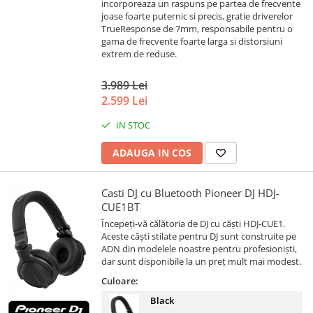
incorporeaza un raspuns pe partea de frecvente
joase foarte puternic si precis, gratie driverelor
TrueResponse de 7mm, responsabile pentru o
gama de frecvente foarte larga si distorsiuni
extrem de reduse.
3.989 Lei
2.599 Lei
IN STOC
ADAUGA IN COS
Casti DJ cu Bluetooth Pioneer DJ HDJ-
CUE1BT
Începeți-vă călătoria de DJ cu căști HDJ-CUE1.
Aceste căști stilate pentru DJ sunt construite pe
ADN din modelele noastre pentru profesioniști,
dar sunt disponibile la un preț mult mai modest.
Culoare:
Black