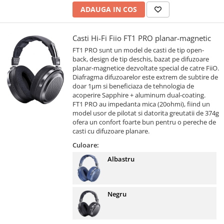
ADAUGA IN COS
Casti Hi-Fi Fiio FT1 PRO planar-magnetic
FT1 PRO sunt un model de casti de tip open-
back, design de tip deschis, bazat pe difuzoare
planar-magnetice dezvoltate special de catre FiiO.
Diafragma difuzoarelor este extrem de subtire de
doar 1μm si beneficiaza de tehnologia de
acoperire Sapphire + aluminum dual-coating.
FT1 PRO au impedanta mica (20ohmi), fiind un
model usor de pilotat si datorita greutatii de 374g
ofera un confort foarte bun pentru o pereche de
casti cu difuzoare planare.
Culoare:
Albastru
Negru