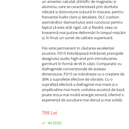
un amestec calculat științific de magneziu și
aluminiu, care se caracterizează prin duritate
ridicată și distorsiune scăzută în mișcare, pentru
frecvențe înalte clare și detaliate. DLC (carbon
asemănător diamantului) este cunoscut pentru
faptul că este atât rigid, cât și flexibil, ceea ce
înseamnă mai puține deformări în timpul mișcării
și, în final, un sunet de calitate superioară.
Fiio este permanent in căutarea excelenței
acustice. FD15 îmbrățișează îndrăzneț principiile
designului audio high-end prin introducerea
garniturii în formă de W în căști. Comparativ cu
diafragmele convenționale de aceeași
dimensiune, FD15 se mândrește cu o creștere de
30% a suprafeței efective de vibrație. Cu o
suprafață efectivă a diafragmei mai mare și o
amplitudine mai mare, unitatea acustică de bază
poate stoca mai multă energie sonoră, oferind o
experiență de ascultare mai densă și mai solidă.
799 Lei
IN STOC