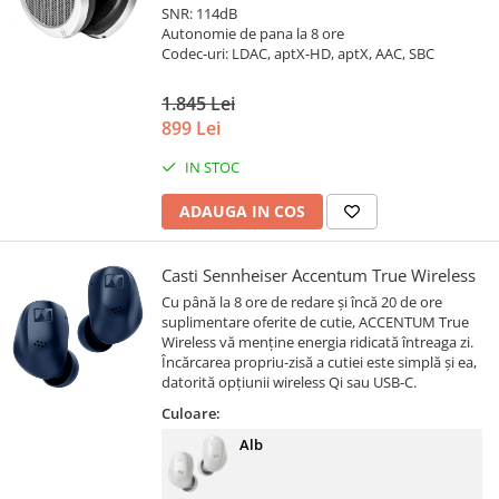
SNR: 114dB
Autonomie de pana la 8 ore
Codec-uri: LDAC, aptX-HD, aptX, AAC, SBC
1.845 Lei
899 Lei
IN STOC
ADAUGA IN COS
Casti Sennheiser Accentum True Wireless
Cu până la 8 ore de redare și încă 20 de ore
suplimentare oferite de cutie, ACCENTUM True
Wireless vă menține energia ridicată întreaga zi.
Încărcarea propriu-zisă a cutiei este simplă și ea,
datorită opțiunii wireless Qi sau USB-C.
Culoare:
Alb