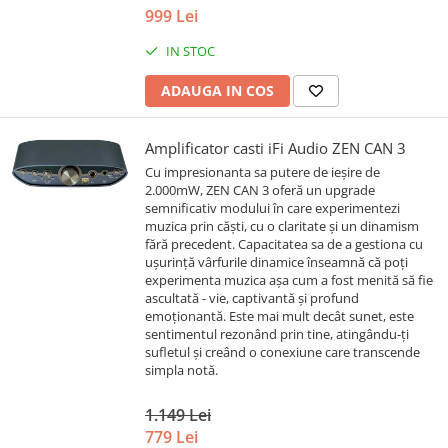
999 Lei
IN STOC
ADAUGA IN COS
Amplificator casti iFi Audio ZEN CAN 3
Cu impresionanta sa putere de ieșire de
2.000mW, ZEN CAN 3 oferă un upgrade
semnificativ modului în care experimentezi
muzica prin căști, cu o claritate și un dinamism
fără precedent. Capacitatea sa de a gestiona cu
ușurință vârfurile dinamice înseamnă că poți
experimenta muzica așa cum a fost menită să fie
ascultată - vie, captivantă și profund
emoționantă. Este mai mult decât sunet, este
sentimentul rezonând prin tine, atingându-ți
sufletul și creând o conexiune care transcende
simpla notă.
1.149 Lei
779 Lei