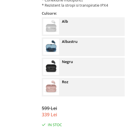
* Conexiune multipunct
* Rezistent la stropi si transpiratie IPX4
Culoare:
Alb
Albastru
Negru
Roz
599 Lei
339 Lei
IN STOC