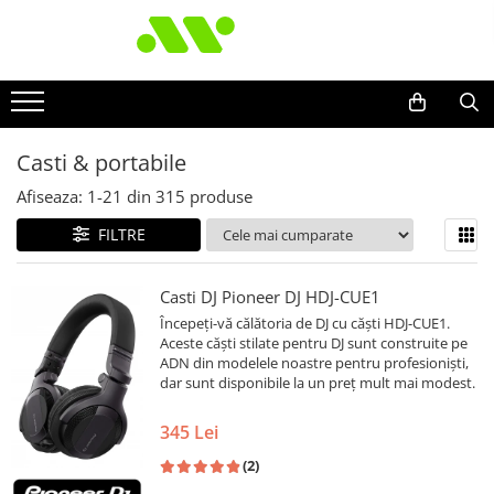
Casti & portabile
Afiseaza:
1-
21
din
315
produse
FILTRE
Casti DJ Pioneer DJ HDJ-CUE1
Începeți-vă călătoria de DJ cu căști HDJ-CUE1.
Aceste căști stilate pentru DJ sunt construite pe
ADN din modelele noastre pentru profesioniști,
dar sunt disponibile la un preț mult mai modest.
345 Lei
(2)