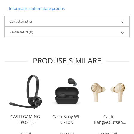
Informatii conformitate produs
Caracteristici
Review-uri
(0)
PRODUSE SIMILARE
CASTI GAMING
Casti Sony WF-
Casti
EPOS |
C710N
Bang&Olufsen
SENNHEISER PC 5
Beoplay EX
CHAT
89 Lei
599 Lei
2.049 Lei