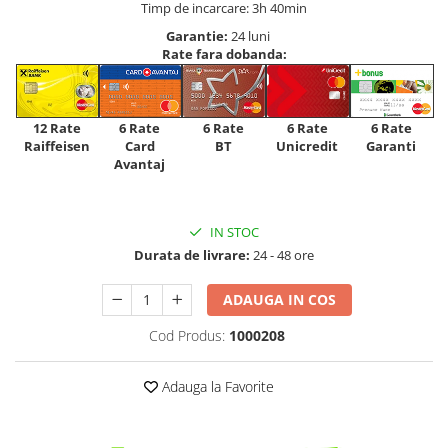
Timp de incarcare: 3h 40min
Garantie:
24 luni
Rate fara dobanda:
12 Rate
6 Rate
6 Rate
6 Rate
6 Rate
Raiffeisen
Card
Unicredit
BT
Garanti
Avantaj
IN STOC
Durata de livrare:
24 - 48 ore
ADAUGA IN COS
Cod Produs:
1000208
Adauga la Favorite