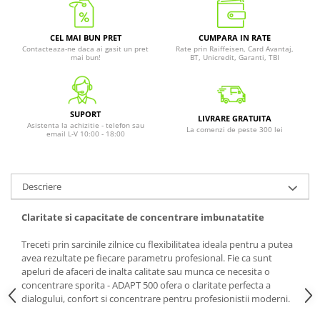
CEL MAI BUN PRET
CUMPARA IN RATE
Contacteaza-ne daca ai gasit un pret
Rate prin Raiffeisen, Card Avantaj,
mai bun!
BT, Unicredit, Garanti, TBI
SUPORT
LIVRARE GRATUITA
Asistenta la achizitie - telefon sau
La comenzi de peste 300 lei
email L-V 10:00 - 18:00
Descriere
Claritate si capacitate de concentrare imbunatatite
Treceti prin sarcinile zilnice cu flexibilitatea ideala pentru a putea
avea rezultate pe fiecare parametru profesional. Fie ca sunt
apeluri de afaceri de inalta calitate sau munca ce necesita o
concentrare sporita - ADAPT 500 ofera o claritate perfecta a
dialogului, confort si concentrare pentru profesionistii moderni.