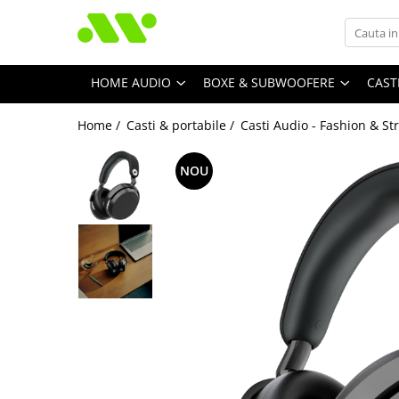
HOME AUDIO
BOXE & SUBWOOFERE
CAST
Home /
Casti & portabile /
Casti Audio - Fashion & St
NOU