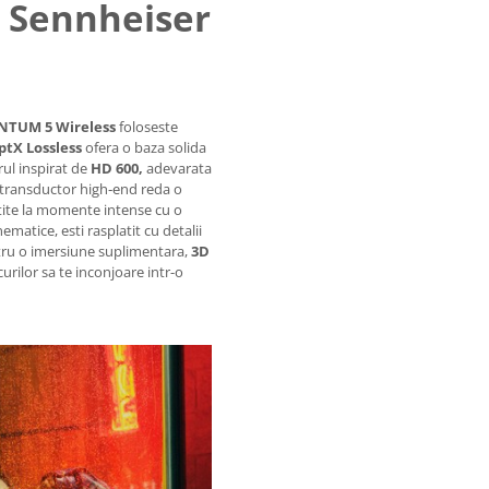
i Sennheiser
TUM 5 Wireless
foloseste
ptX Lossless
ofera o baza solida
rul inspirat de
HD 600,
adevarata
t transductor high‑end reda o
iștite la momente intense cu o
ematice, esti rasplatit cu detalii
ntru o imersiune suplimentara,
3D
curilor sa te inconjoare intr-o