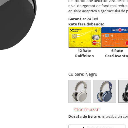
de microfoane dedicate ANC. Mai mu
nivel de zgomot de fond mai redus.
anulare adaptiva a zgomotului de 
Garantie:
24 luni
Rate fara dobanda:
12 Rate
6 Rate
Raiffeisen
Card Avanta
Culoare
: Negru
STOC EPUIZAT
Durata de livrare:
intreaba un co