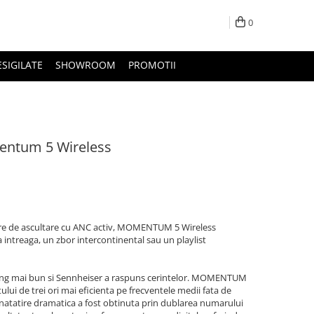
0
ESIGILATE
SHOWROOM
PROMOTII
entum 5 Wireless
re de ascultare cu ANC activ, MOMENTUM 5 Wireless
intreaga, un zbor intercontinental sau un playlist
elling mai bun si Sennheiser a raspuns cerintelor. MOMENTUM
lui de trei ori mai eficienta pe frecventele medii fata de
natatire dramatica a fost obtinuta prin dublarea numarului