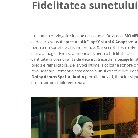
Fidelitatea sunetulu
Un sunet convingator incepe de la sursa. De aceea,
MOMEN
codecuri avansate precum
AAC
,
aptX
si
aptX Adaptive
.
a
pentru un sunet de clasa reference. Dar secretul este drive
sursa a magiei. Proiectat meticulos pentru fidelitate, aces
cantitate impresionanta de detalii si trece de la pasaje lin
precizie remarcabila. De la voci intime la coloane sonore cin
stralucitoare. Perceptia este aceea a unui concert live. Pe
Dolby Atmos Spatial Audio
permite muzicii, filmelor si jo
scena sonora tridimensionala.