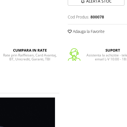
ALERTA STOC
Cod Produs:
800078
Adauga la Favorite
CUMPARA IN RATE
SUPORT
Rate prin Raiffeisen, Card Avantaj,
Asistenta la achizitie - te
BT, Unicredit, Garanti, TBI
email L-V 10:00 - 18