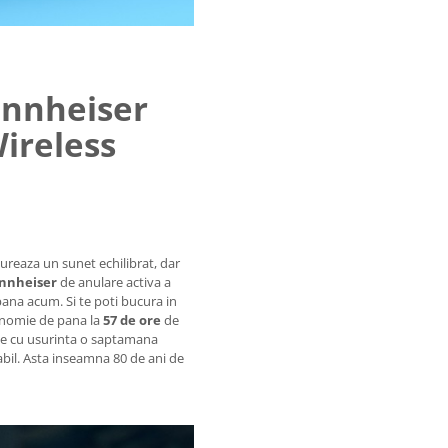
ennheiser
reless
vureaza un sunet echilibrat, dar
nnheiser
de anulare activa a
ana acum. Si te poti bucura in
onomie de pana la
57 de ore
de
e cu usurinta o saptamana
abil. Asta inseamna 80 de ani de