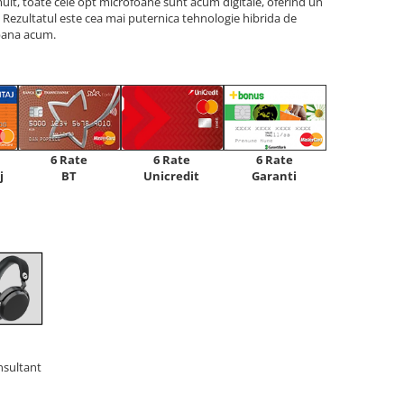
lt, toate cele opt microfoane sunt acum digitale, oferind un
 Rezultatul este cea mai puternica tehnologie hibrida de
pana acum.
6 Rate
6 Rate
6 Rate
Unicredit
j
BT
Garanti
nsultant