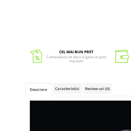
CEL MAI BUN PRET
Contacteaza-ne daca ai gasit un pret
mai bun!
Caracteristici
Review-uri
(0)
Descriere