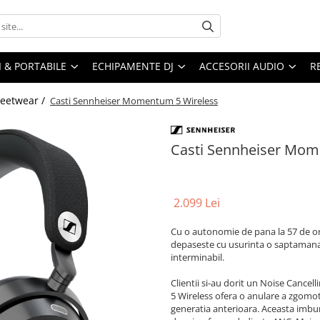
I & PORTABILE
ECHIPAMENTE DJ
ACCESORII AUDIO
R
reetwear /
Casti Sennheiser Momentum 5 Wireless
Casti Sennheiser Mom
2.099 Lei
Cu o autonomie de pana la 57 de o
depaseste cu usurinta o saptamana 
interminabil.
Clientii si-au dorit un Noise Canc
5 Wireless ofera o anulare a zgomotu
generatia anterioara. Aceasta imbu