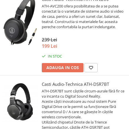
ATH-AVC200 ofera posibilitatea de a se putea
conectat la o varietate de sisteme audio si video
de casa, pentru a oferi un sunet clar, balansat,
teatral. Constructia si materialele fac aceasta
pereche confortabila la purtari indelungate.
239 Lei
199 Lei
IN STOC
ADAUGA IN COS
Casti Audio-Technica ATH-DSR7BT
ATH-DSR7BT sunt căștile circum-aurale fără fir ce
va incanta cu Digital Sound Reality.
Aceste căști inovatoare au noul sistem Pure
Digital Drive ce le permit sa funcționeze fără
convertorul D / A care se găsește în căștile
wireless convenționale.
Utilizând chipsetul Dnote de la Trience
Semiconductor, căștile ATH-DSR7BT pot