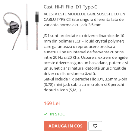
Casti Hi-Fi Fiio JD1 Type-C
ACESTA ESTE MODELUL CARE SOSESTE CU UN
CABLU TYPE C!! Este singura diferenta fata de
varianta normala cu jack 3.5 mm.
JD1 sunt proiectate cu drivere dinamice de 10
mm din polimer (LCP - liquid crystal polymer)
care garanteaza o reproducere precisa a
sunetului pe un interval de frecventa cuprins
intre 20 Hz si 20 Khz. Usoare si extrem de rigide,
aceste drivere asigura un bas adanc, puternic si
un sunet clar si natural datorită unui circuit de
driver cu distorsiune scăzută.
Set-ul include 1 x pereche Fiio JD1, 3.5mm 2-pin
(0.78) mini-jack cablu cu microfon si 3 perechi
dopuri silicon (S,M,L).
169 Lei
IN STOC
ADAUGA IN COS