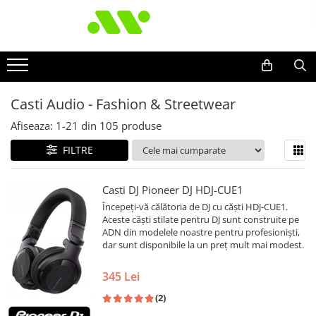
Casti Audio - Fashion & Streetwear
Afiseaza:
1-
21
din
105
produse
FILTRE
Casti DJ Pioneer DJ HDJ-CUE1
Începeți-vă călătoria de DJ cu căști HDJ-CUE1.
Aceste căști stilate pentru DJ sunt construite pe
ADN din modelele noastre pentru profesioniști,
dar sunt disponibile la un preț mult mai modest.
345 Lei
(2)