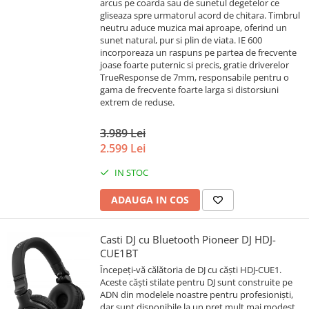
arcus pe coarda sau de sunetul degetelor ce
gliseaza spre urmatorul acord de chitara. Timbrul
neutru aduce muzica mai aproape, oferind un
sunet natural, pur si plin de viata. IE 600
incorporeaza un raspuns pe partea de frecvente
joase foarte puternic si precis, gratie driverelor
TrueResponse de 7mm, responsabile pentru o
gama de frecvente foarte larga si distorsiuni
extrem de reduse.
3.989 Lei
2.599 Lei
IN STOC
ADAUGA IN COS
Casti DJ cu Bluetooth Pioneer DJ HDJ-
CUE1BT
Începeți-vă călătoria de DJ cu căști HDJ-CUE1.
Aceste căști stilate pentru DJ sunt construite pe
ADN din modelele noastre pentru profesioniști,
dar sunt disponibile la un preț mult mai modest.