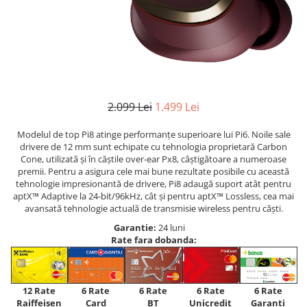
2.099 Lei
1.499 Lei
Modelul de top Pi8 atinge performanțe superioare lui Pi6. Noile sale
drivere de 12 mm sunt echipate cu tehnologia proprietară Carbon
Cone, utilizată și în căștile over-ear Px8, câștigătoare a numeroase
premii. Pentru a asigura cele mai bune rezultate posibile cu această
tehnologie impresionantă de drivere, Pi8 adaugă suport atât pentru
aptX™ Adaptive la 24-bit/96kHz, cât și pentru aptX™ Lossless, cea mai
avansată tehnologie actuală de transmisie wireless pentru căști.
Garantie:
24 luni
Rate fara dobanda:
12 Rate
6 Rate
6 Rate
6 Rate
6 Rate
Raiffeisen
Card
Unicredit
BT
Garanti