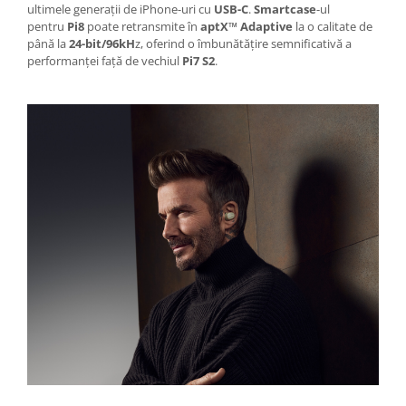
ultimele generații de iPhone-uri cu
USB-C
.
Smartcase
-ul
pentru
Pi8
poate retransmite în
aptX™ Adaptive
la o calitate de
până la
24-bit/96kH
z, oferind o îmbunătățire semnificativă a
performanței față de vechiul
Pi7 S2
.