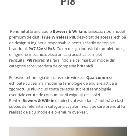
Pi8
Renumitul brand audio
Bowers & Wilkins
lansează noul model
premium de căști
True Wireless Pi8
, dezvoltat de aceeași echipă
de design și inginerie responsabilă pentru căștile de top ale
brandului,
Px7 S2e
și
Px8
. Cu un design industrial complet nou și
o inginerie mecanică, electronică și acustică complet
revizuită,
Pi8
reprezintă fără indoială cel mai bun model din
categorie scos vreodata de compania britanică.
Folosind tehnologia de transmisie wireless
Qualcomm
și
echipate cu cea mai modernă tehnologie de anulare activă a
zgomotului
Pi8
includ toate caracteristicile și tehnologiile
esențiale cerute de consumatorii exigenți de astăzi.
Pentru
Bowers & Wilkins
, obiectivul este clar: să obțină același
succes de referință în categoria căștilor in-ear, pe care brandul l-a
realizat deja cu modelele premium over-ear.