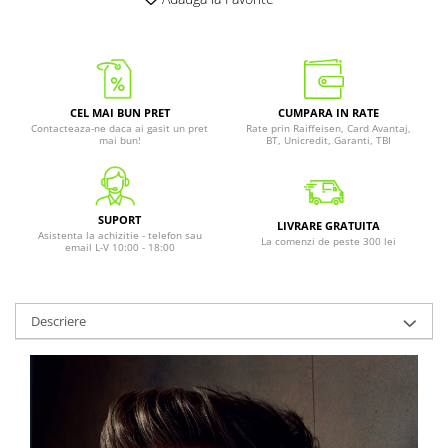
CEL MAI BUN PRET
CUMPARA IN RATE
Contacteaza-ne daca ai gasit un pret
Rate prin Raiffeisen, Card Avantaj,
mai bun!
BT, Unicredit, Garanti, TBI
SUPORT
LIVRARE GRATUITA
Asistenta la achizitie - telefon sau
La comenzi de peste 300 lei
email L-V 10:00 - 18:00
Descriere