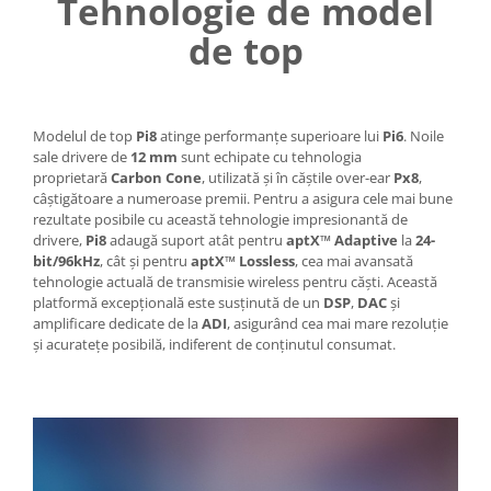
Tehnologie de model
de top
Modelul de top
Pi8
atinge performanțe superioare lui
Pi6
. Noile
sale drivere de
12 mm
sunt echipate cu tehnologia
proprietară
Carbon Cone
, utilizată și în căștile over-ear
Px8
,
câștigătoare a numeroase premii. Pentru a asigura cele mai bune
rezultate posibile cu această tehnologie impresionantă de
drivere,
Pi8
adaugă suport atât pentru
aptX™ Adaptive
la
24-
bit/96kHz
, cât și pentru
aptX™ Lossless
, cea mai avansată
tehnologie actuală de transmisie wireless pentru căști. Această
platformă excepțională este susținută de un
DSP
,
DAC
și
amplificare dedicate de la
ADI
, asigurând cea mai mare rezoluție
și acuratețe posibilă, indiferent de conținutul consumat.