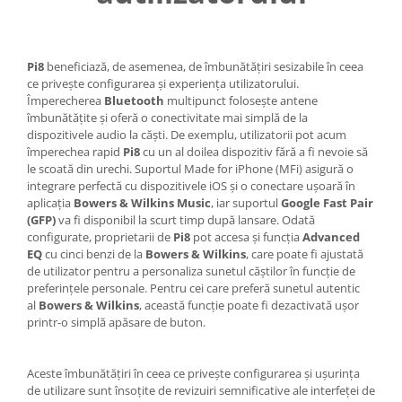
Pi8
beneficiază, de asemenea, de îmbunătățiri sesizabile în ceea
ce privește configurarea și experiența utilizatorului.
Împerecherea
Bluetooth
multipunct folosește antene
îmbunătățite și oferă o conectivitate mai simplă de la
dispozitivele audio la căști. De exemplu, utilizatorii pot acum
împerechea rapid
Pi8
cu un al doilea dispozitiv fără a fi nevoie să
le scoată din urechi. Suportul Made for iPhone (MFi) asigură o
integrare perfectă cu dispozitivele iOS și o conectare ușoară în
aplicația
Bowers & Wilkins Music
, iar suportul
Google Fast Pair
(GFP)
va fi disponibil la scurt timp după lansare. Odată
configurate, proprietarii de
Pi8
pot accesa și funcția
Advanced
EQ
cu cinci benzi de la
Bowers & Wilkins
, care poate fi ajustată
de utilizator pentru a personaliza sunetul căștilor în funcție de
preferințele personale. Pentru cei care preferă sunetul autentic
al
Bowers & Wilkins
, această funcție poate fi dezactivată ușor
printr-o simplă apăsare de buton.
Aceste îmbunătățiri în ceea ce privește configurarea și ușurința
de utilizare sunt însoțite de revizuiri semnificative ale interfeței de