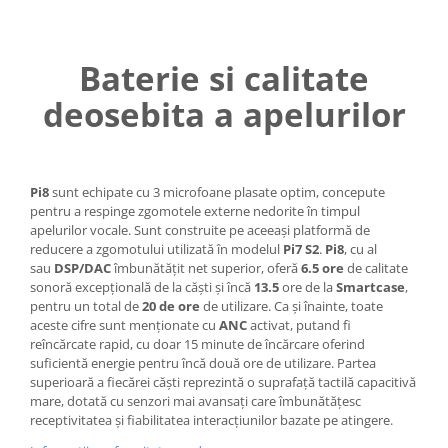
Baterie si calitate
deosebita a apelurilor
Pi8
sunt echipate cu 3 microfoane plasate optim, concepute
pentru a respinge zgomotele externe nedorite în timpul
apelurilor vocale. Sunt construite pe aceeași platformă de
reducere a zgomotului utilizată în modelul
Pi7 S2
.
Pi8
, cu al
sau
DSP/DAC
îmbunătățit net superior, oferă
6.5 ore
de calitate
sonoră excepțională de la căști și încă
13.5
ore de la
Smartcase
,
pentru un total de
20 de ore
de utilizare. Ca și înainte, toate
aceste cifre sunt menționate cu
ANC
activat, putand fi
reîncărcate rapid, cu doar 15 minute de încărcare oferind
suficientă energie pentru încă două ore de utilizare. Partea
superioară a fiecărei căști reprezintă o suprafață tactilă capacitivă
mare, dotată cu senzori mai avansați care îmbunătățesc
receptivitatea și fiabilitatea interacțiunilor bazate pe atingere.