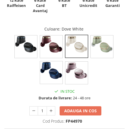
12 Rate
6 Rate
6 Rate
6 Rate
6 Rate
Raiffeisen
Card
Unicredit
BT
Garanti
Avantaj
Culoare
: Dove White
IN STOC
Durata de livrare:
24 - 48 ore
ADAUGA IN COS
Cod Produs:
FP44970