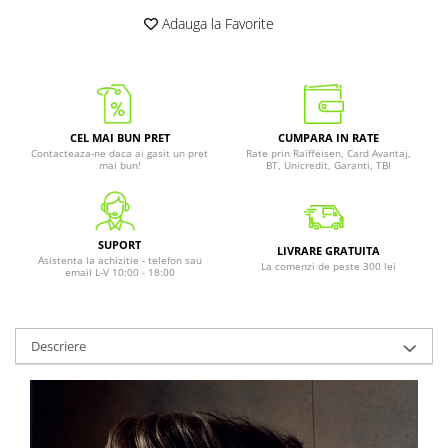
Adauga la Favorite
CEL MAI BUN PRET
CUMPARA IN RATE
Contacteaza-ne daca ai gasit un pret
Rate prin Raiffeisen, Card Avantaj,
mai bun!
BT, Unicredit, Garanti, TBI
SUPORT
LIVRARE GRATUITA
Asistenta la achizitie - telefon sau
La comenzi de peste 300 lei
email L-V 10:00 - 18:00
Descriere