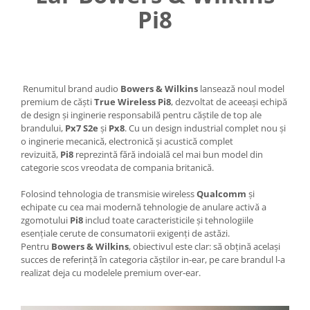
Pi8
Renumitul brand audio
Bowers & Wilkins
lansează noul model
premium de căști
True Wireless Pi8
, dezvoltat de aceeași echipă
de design și inginerie responsabilă pentru căștile de top ale
brandului,
Px7 S2e
și
Px8
. Cu un design industrial complet nou și
o inginerie mecanică, electronică și acustică complet
revizuită,
Pi8
reprezintă fără indoială cel mai bun model din
categorie scos vreodata de compania britanică.
Folosind tehnologia de transmisie wireless
Qualcomm
și
echipate cu cea mai modernă tehnologie de anulare activă a
zgomotului
Pi8
includ toate caracteristicile și tehnologiile
esențiale cerute de consumatorii exigenți de astăzi.
Pentru
Bowers & Wilkins
, obiectivul este clar: să obțină același
succes de referință în categoria căștilor in-ear, pe care brandul l-a
realizat deja cu modelele premium over-ear.