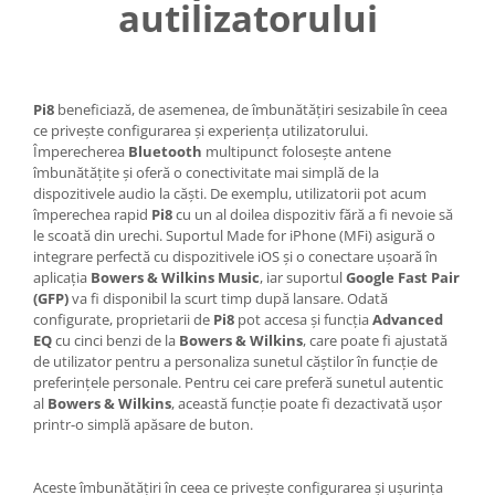
autilizatorului
Pi8
beneficiază, de asemenea, de îmbunătățiri sesizabile în ceea
ce privește configurarea și experiența utilizatorului.
Împerecherea
Bluetooth
multipunct folosește antene
îmbunătățite și oferă o conectivitate mai simplă de la
dispozitivele audio la căști. De exemplu, utilizatorii pot acum
împerechea rapid
Pi8
cu un al doilea dispozitiv fără a fi nevoie să
le scoată din urechi. Suportul Made for iPhone (MFi) asigură o
integrare perfectă cu dispozitivele iOS și o conectare ușoară în
aplicația
Bowers & Wilkins Music
, iar suportul
Google Fast Pair
(GFP)
va fi disponibil la scurt timp după lansare. Odată
configurate, proprietarii de
Pi8
pot accesa și funcția
Advanced
EQ
cu cinci benzi de la
Bowers & Wilkins
, care poate fi ajustată
de utilizator pentru a personaliza sunetul căștilor în funcție de
preferințele personale. Pentru cei care preferă sunetul autentic
al
Bowers & Wilkins
, această funcție poate fi dezactivată ușor
printr-o simplă apăsare de buton.
Aceste îmbunătățiri în ceea ce privește configurarea și ușurința