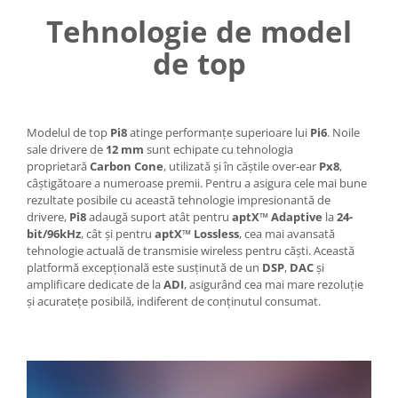
Tehnologie de model
de top
Modelul de top
Pi8
atinge performanțe superioare lui
Pi6
. Noile
sale drivere de
12 mm
sunt echipate cu tehnologia
proprietară
Carbon Cone
, utilizată și în căștile over-ear
Px8
,
câștigătoare a numeroase premii. Pentru a asigura cele mai bune
rezultate posibile cu această tehnologie impresionantă de
drivere,
Pi8
adaugă suport atât pentru
aptX™ Adaptive
la
24-
bit/96kHz
, cât și pentru
aptX™ Lossless
, cea mai avansată
tehnologie actuală de transmisie wireless pentru căști. Această
platformă excepțională este susținută de un
DSP
,
DAC
și
amplificare dedicate de la
ADI
, asigurând cea mai mare rezoluție
și acuratețe posibilă, indiferent de conținutul consumat.