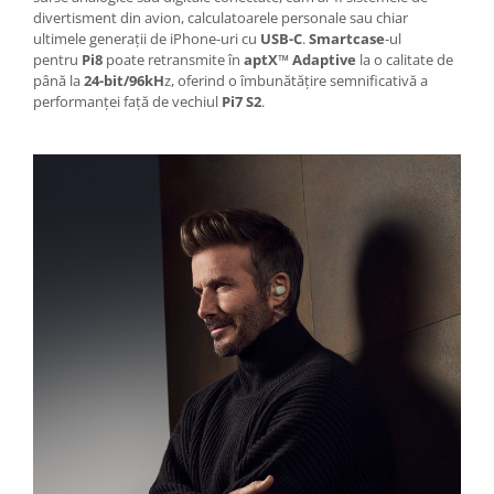
divertisment din avion, calculatoarele personale sau chiar
ultimele generații de iPhone-uri cu
USB-C
.
Smartcase
-ul
pentru
Pi8
poate retransmite în
aptX™ Adaptive
la o calitate de
până la
24-bit/96kH
z, oferind o îmbunătățire semnificativă a
performanței față de vechiul
Pi7 S2
.