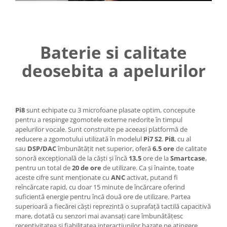
Baterie si calitate
deosebita a apelurilor
Pi8
sunt echipate cu 3 microfoane plasate optim, concepute
pentru a respinge zgomotele externe nedorite în timpul
apelurilor vocale. Sunt construite pe aceeași platformă de
reducere a zgomotului utilizată în modelul
Pi7 S2
.
Pi8
, cu al
sau
DSP/DAC
îmbunătățit net superior, oferă
6.5 ore
de calitate
sonoră excepțională de la căști și încă
13.5
ore de la
Smartcase
,
pentru un total de
20 de ore
de utilizare. Ca și înainte, toate
aceste cifre sunt menționate cu
ANC
activat, putand fi
reîncărcate rapid, cu doar 15 minute de încărcare oferind
suficientă energie pentru încă două ore de utilizare. Partea
superioară a fiecărei căști reprezintă o suprafață tactilă capacitivă
mare, dotată cu senzori mai avansați care îmbunătățesc
receptivitatea și fiabilitatea interacțiunilor bazate pe atingere.