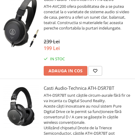
ATH-AVC200 ofera posibilitatea de a se putea
conectat la o varietate de sisteme audio si video
de casa, pentru a oferi un sunet clar, balansat,
teatral. Constructia si materialele fac aceasta
pereche confortabila la purtari indelungate.
239 Lei
199 Lei
IN STOC
ADAUGA IN COS
Casti Audio-Technica ATH-DSR7BT
ATH-DSR7BT sunt căștile circum-aurale fără fir ce
va incanta cu Digital Sound Reality.
Aceste căști inovatoare au noul sistem Pure
Digital Drive ce le permit sa funcționeze fără
convertorul D / A care se găsește în căștile
wireless convenționale.
Utilizând chipsetul Dnote de la Trience
Semiconductor, căștile ATH-DSR7BT pot