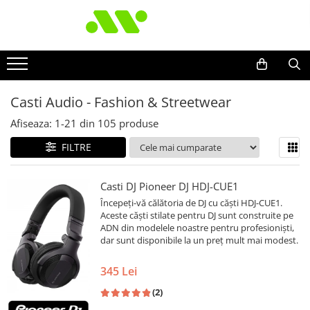
Casti Audio - Fashion & Streetwear
Afiseaza:
1-
21
din
105
produse
FILTRE
Casti DJ Pioneer DJ HDJ-CUE1
Începeți-vă călătoria de DJ cu căști HDJ-CUE1.
Aceste căști stilate pentru DJ sunt construite pe
ADN din modelele noastre pentru profesioniști,
dar sunt disponibile la un preț mult mai modest.
345 Lei
(2)