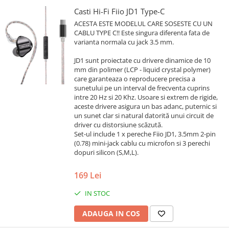
Casti Hi-Fi Fiio JD1 Type-C
ACESTA ESTE MODELUL CARE SOSESTE CU UN
CABLU TYPE C!! Este singura diferenta fata de
varianta normala cu jack 3.5 mm.
JD1 sunt proiectate cu drivere dinamice de 10
mm din polimer (LCP - liquid crystal polymer)
care garanteaza o reproducere precisa a
sunetului pe un interval de frecventa cuprins
intre 20 Hz si 20 Khz. Usoare si extrem de rigide,
aceste drivere asigura un bas adanc, puternic si
un sunet clar si natural datorită unui circuit de
driver cu distorsiune scăzută.
Set-ul include 1 x pereche Fiio JD1, 3.5mm 2-pin
(0.78) mini-jack cablu cu microfon si 3 perechi
dopuri silicon (S,M,L).
169 Lei
IN STOC
ADAUGA IN COS