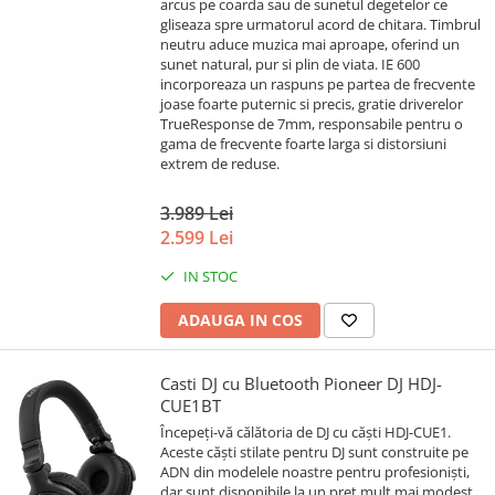
arcus pe coarda sau de sunetul degetelor ce
gliseaza spre urmatorul acord de chitara. Timbrul
neutru aduce muzica mai aproape, oferind un
sunet natural, pur si plin de viata. IE 600
incorporeaza un raspuns pe partea de frecvente
joase foarte puternic si precis, gratie driverelor
TrueResponse de 7mm, responsabile pentru o
gama de frecvente foarte larga si distorsiuni
extrem de reduse.
3.989 Lei
2.599 Lei
IN STOC
ADAUGA IN COS
Casti DJ cu Bluetooth Pioneer DJ HDJ-
CUE1BT
Începeți-vă călătoria de DJ cu căști HDJ-CUE1.
Aceste căști stilate pentru DJ sunt construite pe
ADN din modelele noastre pentru profesioniști,
dar sunt disponibile la un preț mult mai modest.