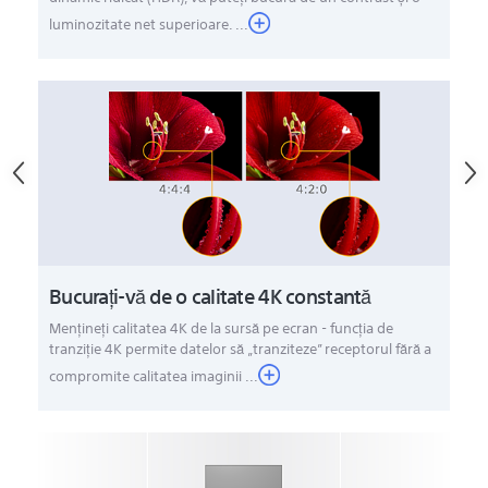
luminozitate net superioare. ...
Bucurați-vă de o calitate 4K constantă
Menţineţi calitatea 4K de la sursă pe ecran - funcţia de
tranziţie 4K permite datelor să „tranziteze” receptorul fără a
compromite calitatea imaginii ...