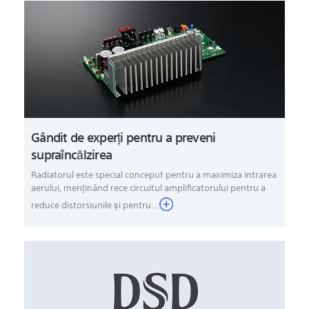
Gândit de experţi pentru a preveni
supraîncălzirea
Radiatorul este special conceput pentru a maximiza intrarea
aerului, menţinând rece circuitul amplificatorului pentru a
reduce distorsiunile şi pentru...