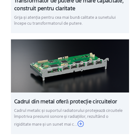
Transformator de putere de mare capacitate,
construit pentru claritate
Grija şi atenţia pentru cea mai bună calitate a sunetului
începe cu transformatorul de putere.
Cadrul din metal oferă protecţie circuitelor
Cadrul metalic şi suportul radiatorului protejează circuitele
împotriva presiunii sonore şi radiaţiilor, rezultând o
rigiditate mare şi un sunet mai c...