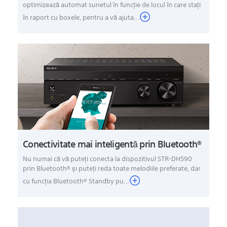
optimizează automat sunetul în funcţie de locul în care staţi
în raport cu boxele, pentru a vă ajuta...
Conectivitate mai inteligentă prin Bluetooth®
Nu numai că vă puteţi conecta la dispozitivul STR-DH590
prin Bluetooth® şi puteţi reda toate melodiile preferate, dar
cu funcţia Bluetooth® Standby pu...