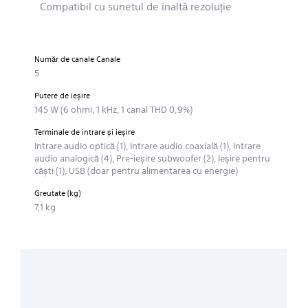
Compatibil cu sunetul de înaltă rezoluţie
Număr de canale Canale
5
Putere de ieşire
145 W (6 ohmi, 1 kHz, 1 canal THD 0,9%)
Terminale de intrare şi ieşire
Intrare audio optică (1), Intrare audio coaxială (1), Intrare
audio analogică (4), Pre-ieşire subwoofer (2), Ieşire pentru
căşti (1), USB (doar pentru alimentarea cu energie)
Greutate (kg)
7,1 kg