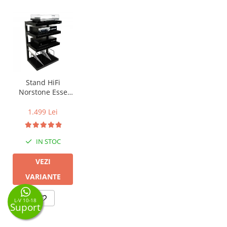
Stand HiFi
Norstone Esse
Vinyl
1.499 Lei
IN STOC
VEZI
VARIANTE
L-V 10-18
Suport