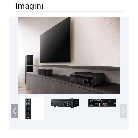
Imagini
‹
›