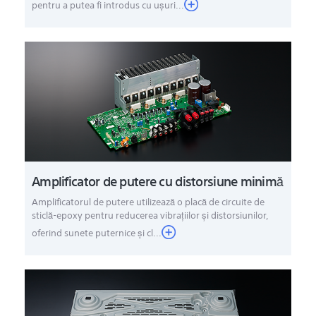
pentru a putea fi introdus cu uşuri...
Amplificator de putere cu distorsiune minimă
Amplificatorul de putere utilizează o placă de circuite de
sticlă-epoxy pentru reducerea vibraţiilor şi distorsiunilor,
oferind sunete puternice şi cl...