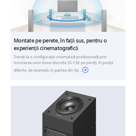
Montate pe perete, în faţă sus, pentru o
experienţă cinematografică
Treceţi la o configuraţie cinematică profesională prin
montarea unor boxe discrete SS-CSE pe pereţi, în poziţii
diferite, de exemplu în partea din faţ...