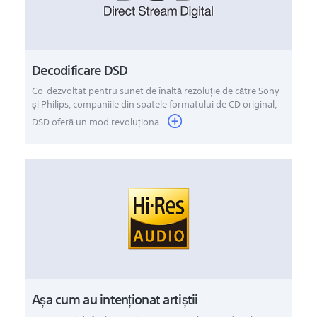
Decodificare DSD
Co-dezvoltat pentru sunet de înaltă rezoluţie de către Sony
şi Philips, companiile din spatele formatului de CD original,
DSD oferă un mod revoluţiona...
Aşa cum au intenţionat artiştii