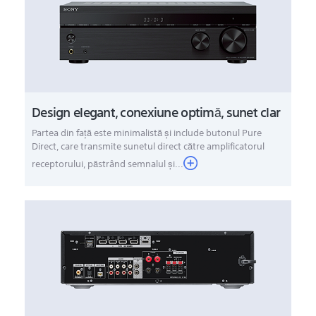
Design elegant, conexiune optimă, sunet clar
Partea din faţă este minimalistă şi include butonul Pure
Direct, care transmite sunetul direct către amplificatorul
receptorului, păstrând semnalul şi...