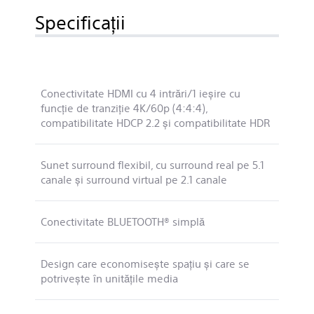
Specificaţii
Conectivitate HDMI cu 4 intrări/1 ieşire cu
funcţie de tranziţie 4K/60p (4:4:4),
compatibilitate HDCP 2.2 şi compatibilitate HDR
Sunet surround flexibil, cu surround real pe 5.1
canale şi surround virtual pe 2.1 canale
Conectivitate BLUETOOTH® simplă
Design care economiseşte spaţiu şi care se
potriveşte în unităţile media