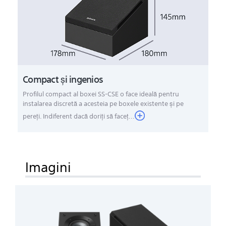
Compact şi ingenios
Profilul compact al boxei SS-CSE o face ideală pentru
instalarea discretă a acesteia pe boxele existente şi pe
pereţi. Indiferent dacă doriţi să faceţ...
Imagini