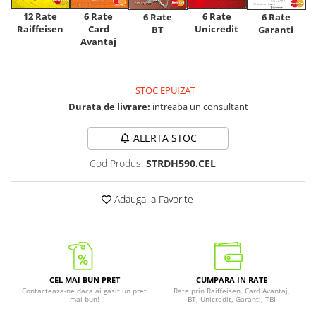
12 Rate
6 Rate
6 Rate
6 Rate
6 Rate
Raiffeisen
Card
Unicredit
BT
Garanti
Avantaj
STOC EPUIZAT
Durata de livrare:
intreaba un consultant
ALERTA STOC
Cod Produs:
STRDH590.CEL
Adauga la Favorite
CEL MAI BUN PRET
CUMPARA IN RATE
Contacteaza-ne daca ai gasit un pret
Rate prin Raiffeisen, Card Avantaj,
mai bun!
BT, Unicredit, Garanti, TBI