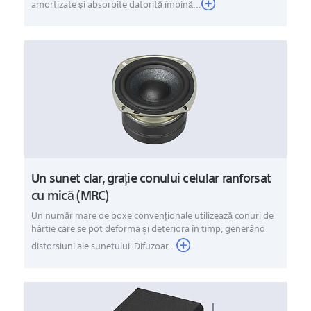
amortizate şi absorbite datorită îmbină...
Un sunet clar, graţie conului celular ranforsat
cu mică (MRC)
Un număr mare de boxe convenţionale utilizează conuri de
hârtie care se pot deforma şi deteriora în timp, generând
distorsiuni ale sunetului. Difuzoar...