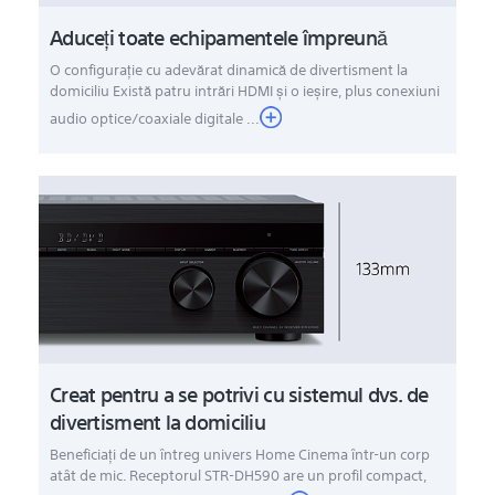
Aduceți toate echipamentele împreună
O configuraţie cu adevărat dinamică de divertisment la
domiciliu Există patru intrări HDMI şi o ieşire, plus conexiuni
audio optice/coaxiale digitale ...
Creat pentru a se potrivi cu sistemul dvs. de
divertisment la domiciliu
Beneficiaţi de un întreg univers Home Cinema într-un corp
atât de mic. Receptorul STR-DH590 are un profil compact,