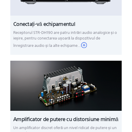
Conectaţi-vă echipamentul
Receptorul STR-DH190 are patru intrări audio analogice şi o
ieşire, pentru conectarea uşoară la dispozitivul de
înregistrare audio şi la alte echipame...
Amplificator de putere cu distorsiune minimă
Un amplificator discret oferă un nivel ridicat de putere şi un