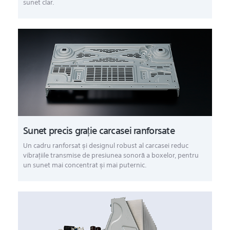
sunet clar.
Sunet precis graţie carcasei ranforsate
Un cadru ranforsat şi designul robust al carcasei reduc
vibraţiile transmise de presiunea sonoră a boxelor, pentru
un sunet mai concentrat şi mai puternic.