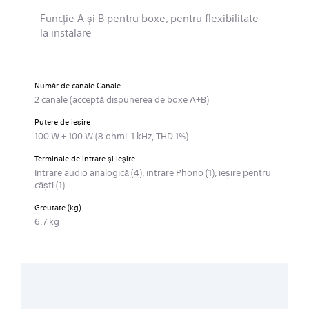
Funcţie A şi B pentru boxe, pentru flexibilitate
la instalare
Număr de canale Canale
2 canale (acceptă dispunerea de boxe A+B)
Putere de ieşire
100 W + 100 W (8 ohmi, 1 kHz, THD 1%)
Terminale de intrare şi ieşire
Intrare audio analogică (4), intrare Phono (1), ieşire pentru
căşti (1)
Greutate (kg)
6,7 kg