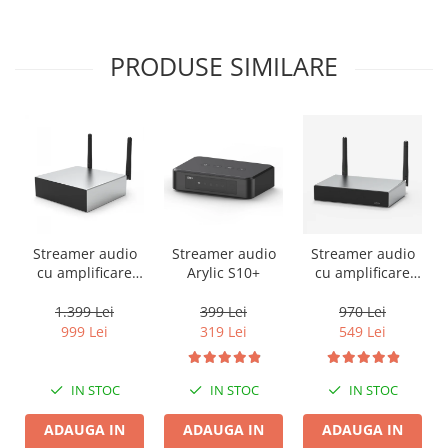
PRODUSE SIMILARE
Streamer audio
Streamer audio
Streamer audio
cu amplificare
Arylic S10+
cu amplificare
2x50W Arylic
2x35W Arylic
A50+, LAN /Wi-Fi
A30+, LAN /Wi-Fi
1.399 Lei
399 Lei
970 Lei
/Bluetooth,
/Bluetooth,
999 Lei
319 Lei
549 Lei
24bit/192kHz,
24bit/192kHz,
Multiroom
Multiroom
IN STOC
IN STOC
IN STOC
ADAUGA IN
ADAUGA IN
ADAUGA IN