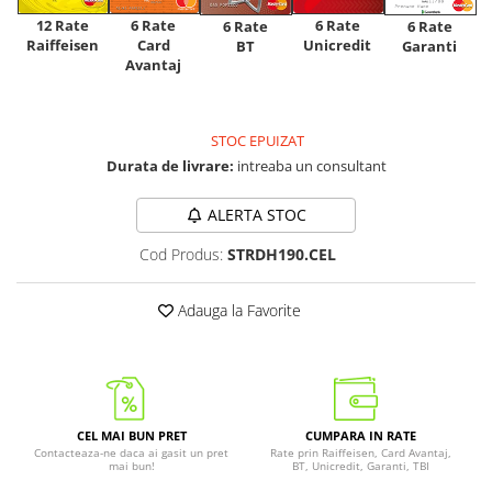
12 Rate
6 Rate
6 Rate
6 Rate
6 Rate
Raiffeisen
Card
Unicredit
BT
Garanti
Avantaj
STOC EPUIZAT
Durata de livrare:
intreaba un consultant
ALERTA STOC
Cod Produs:
STRDH190.CEL
Adauga la Favorite
CEL MAI BUN PRET
CUMPARA IN RATE
Contacteaza-ne daca ai gasit un pret
Rate prin Raiffeisen, Card Avantaj,
mai bun!
BT, Unicredit, Garanti, TBI