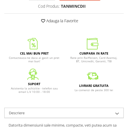
Cod Produs:
TANMINCDII
Adauga la Favorite
CEL MAI BUN PRET
CUMPARA IN RATE
Contacteaza-ne daca ai gasit un pret
Rate prin Raiffeisen, Card Avantaj,
mai bun!
BT, Unicredit, Garanti, TBI
SUPORT
LIVRARE GRATUITA
Asistenta la achizitie - telefon sau
La comenzi de peste 300 lei
email L-V 10:00 - 18:00
Descriere
Datorita dimensiunii sale minime, compacte, veti putea acum sa