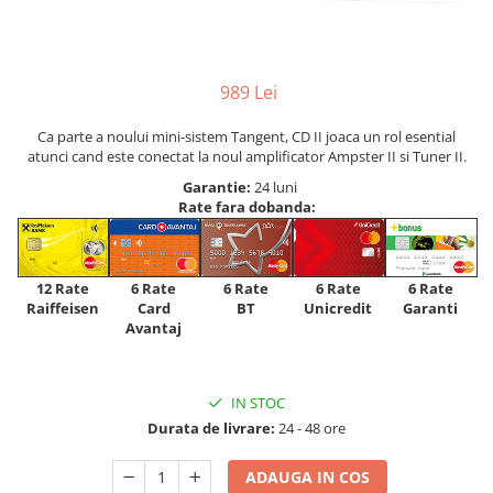
989 Lei
Ca parte a noului mini-sistem Tangent, CD II joaca un rol esential
atunci cand este conectat la noul amplificator Ampster II si Tuner II.
Garantie:
24 luni
Rate fara dobanda:
12 Rate
6 Rate
6 Rate
6 Rate
6 Rate
Raiffeisen
Card
Unicredit
BT
Garanti
Avantaj
IN STOC
Durata de livrare:
24 - 48 ore
ADAUGA IN COS