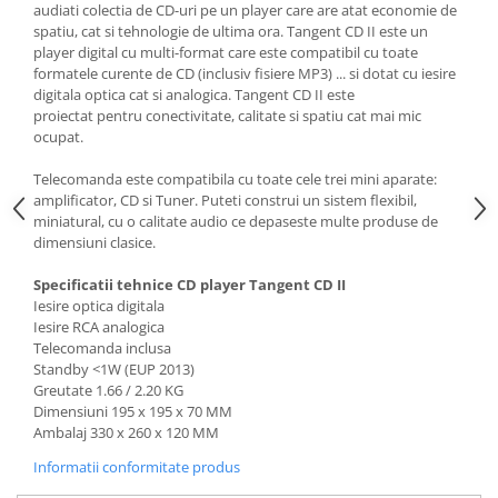
audiati colectia de CD-uri pe un player care are atat economie de
spatiu, cat si tehnologie de ultima ora. Tangent CD II este un
player digital cu multi-format care este compatibil cu toate
formatele curente de CD (inclusiv fisiere MP3) ... si dotat cu iesire
digitala optica cat si analogica. Tangent CD II este
proiectat pentru conectivitate, calitate si spatiu cat mai mic
ocupat.
Telecomanda este compatibila cu toate cele trei mini aparate:
amplificator, CD si Tuner. Puteti construi un sistem flexibil,
miniatural, cu o calitate audio ce depaseste multe produse de
dimensiuni clasice.
Specificatii tehnice CD player Tangent CD II
Iesire optica digitala
Iesire RCA analogica
Telecomanda inclusa
Standby <1W (EUP 2013)
Greutate 1.66 / 2.20 KG
Dimensiuni 195 x 195 x 70 MM
Ambalaj 330 x 260 x 120 MM
Informatii conformitate produs