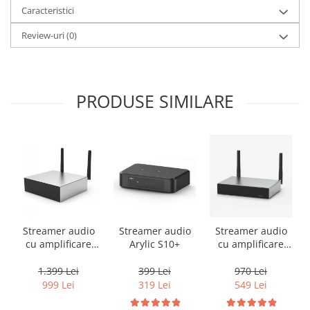
Caracteristici
Review-uri
(0)
PRODUSE SIMILARE
Streamer audio
Streamer audio
Streamer audio
cu amplificare
Arylic S10+
cu amplificare
2x50W Arylic
2x35W Arylic
A50+, LAN /Wi-Fi
A30+, LAN /Wi-Fi
1.399 Lei
399 Lei
970 Lei
/Bluetooth,
/Bluetooth,
999 Lei
319 Lei
549 Lei
24bit/192kHz,
24bit/192kHz,
Multiroom
Multiroom