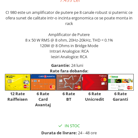
7.499 Lei
CI 980 este un amplificator de putere pe 8 canale robust si puternic ce
ofera sunet de calitate intr-o incinta ergonomica ce se poate monta in
rack
Amplificator de Putere
8 x 50 W RMS @ 8 ohm, 20Hz-20kHz, THD < 0.1%
120W @ 8 Ohms in Bridge Mode
Intrari Analogice: RCA
Iesiri Analogice: RCA
Garantie:
24 luni
Rate fara dobanda:
12 Rate
6 Rate
6 Rate
6 Rate
6 Rate
Raiffeisen
Card
Unicredit
BT
Garanti
Avantaj
IN STOC
Durata de livrare:
24 - 48 ore