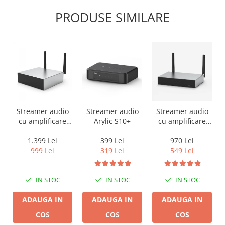
PRODUSE SIMILARE
Streamer audio
Streamer audio
Streamer audio
cu amplificare
Arylic S10+
cu amplificare
2x50W Arylic
2x35W Arylic
A50+, LAN /Wi-Fi
A30+, LAN /Wi-Fi
1.399 Lei
399 Lei
970 Lei
/Bluetooth,
/Bluetooth,
999 Lei
319 Lei
549 Lei
24bit/192kHz,
24bit/192kHz,
Multiroom
Multiroom
IN STOC
IN STOC
IN STOC
ADAUGA IN
ADAUGA IN
ADAUGA IN
COS
COS
COS