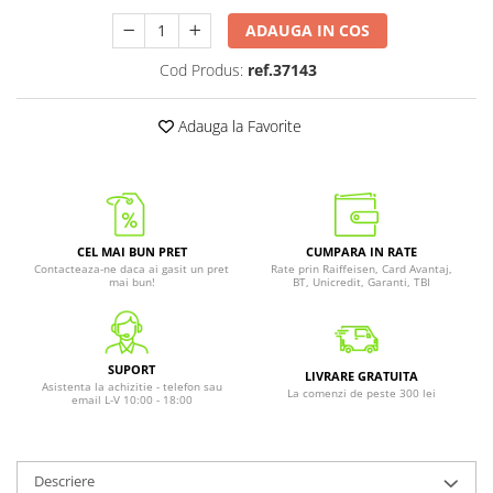
ADAUGA IN COS
Cod Produs:
ref.37143
Adauga la Favorite
CEL MAI BUN PRET
CUMPARA IN RATE
Contacteaza-ne daca ai gasit un pret
Rate prin Raiffeisen, Card Avantaj,
mai bun!
BT, Unicredit, Garanti, TBI
SUPORT
LIVRARE GRATUITA
Asistenta la achizitie - telefon sau
La comenzi de peste 300 lei
email L-V 10:00 - 18:00
Descriere