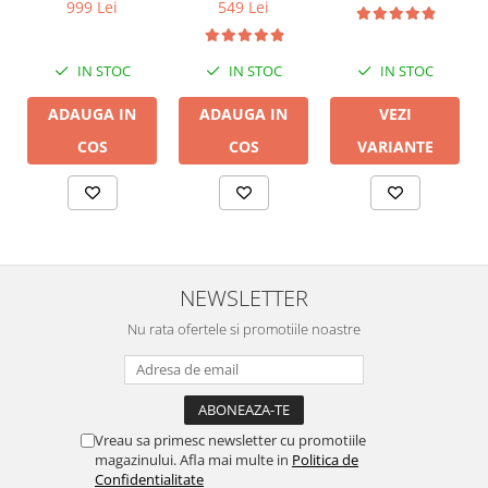
/Bluetooth,
/Bluetooth,
Chromecast,
999 Lei
549 Lei
24bit/192kHz,
24bit/192kHz,
HDMI & Voice
Multiroom
Multiroom
Control
IN STOC
IN STOC
IN STOC
ADAUGA IN
ADAUGA IN
VEZI
COS
COS
VARIANTE
NEWSLETTER
Nu rata ofertele si promotiile noastre
Vreau sa primesc newsletter cu promotiile
magazinului. Afla mai multe in
Politica de
Confidentialitate