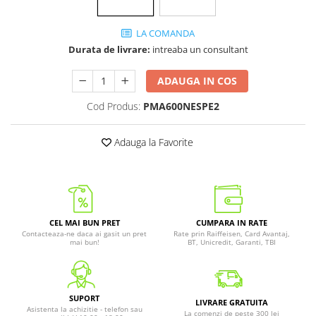
LA COMANDA
Durata de livrare:
intreaba un consultant
ADAUGA IN COS
Cod Produs:
PMA600NESPE2
Adauga la Favorite
CEL MAI BUN PRET
CUMPARA IN RATE
Contacteaza-ne daca ai gasit un pret
Rate prin Raiffeisen, Card Avantaj,
mai bun!
BT, Unicredit, Garanti, TBI
SUPORT
LIVRARE GRATUITA
Asistenta la achizitie - telefon sau
La comenzi de peste 300 lei