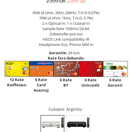
2.399 Lei
2.099 Lei
45W (8 ohm, 20Hz-20kHz, T.H.D 0.07%)
70W (4 ohm, 1kHz, T.H.D. 0.7%)
2 x Optical In; 1 x Coaxial In
Sample Rate 192kHz/24-bit
Subwoofer pre-out
HEOS Link compatibility IR
Headphone Out; Phono MM In
Garantie:
24 luni
Rate fara dobanda:
12 Rate
6 Rate
6 Rate
6 Rate
6 Rate
Raiffeisen
Card
Unicredit
BT
Garanti
Avantaj
Culoare
: Argintiu