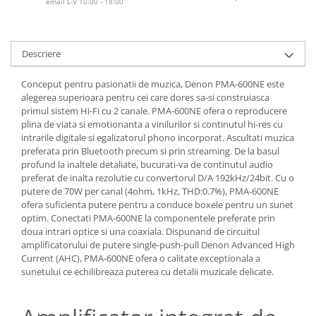
email L-V 10:00 - 18:00
Descriere
Conceput pentru pasionatii de muzica, Denon PMA-600NE este
alegerea superioara pentru cei care dores sa-si construiasca
primul sistem Hi-Fi cu 2 canale. PMA-600NE ofera o reproducere
plina de viata si emotionanta a vinilurilor si continutul hi-res cu
intrarile digitale si egalizatorul phono incorporat. Ascultati muzica
preferata prin Bluetooth precum si prin streaming. De la basul
profund la inaltele detaliate, bucurati-va de continutul audio
preferat de inalta rezolutie cu convertorul D/A 192kHz/24bit. Cu o
putere de 70W per canal (4ohm, 1kHz, THD:0.7%), PMA-600NE
ofera suficienta putere pentru a conduce boxele pentru un sunet
optim. Conectati PMA-600NE la componentele preferate prin
doua intrari optice si una coaxiala. Dispunand de circuitul
amplificatorului de putere single-push-pull Denon Advanced High
Current (AHC), PMA-600NE ofera o calitate exceptionala a
sunetului ce echilibreaza puterea cu detalii muzicale delicate.