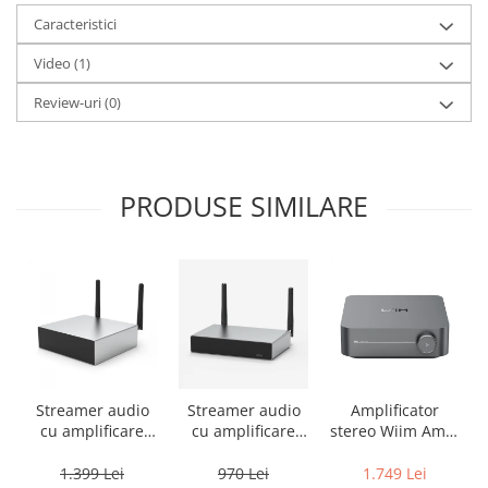
Caracteristici
Video
(1)
Review-uri
(0)
PRODUSE SIMILARE
Streamer audio
Streamer audio
Amplificator
cu amplificare
cu amplificare
stereo Wiim Amp,
2x50W Arylic
2x35W Arylic
Bluetooth, AirPlay
A50+, LAN /Wi-Fi
A30+, LAN /Wi-Fi
2, Spotify, Tidal,
1.399 Lei
970 Lei
1.749 Lei