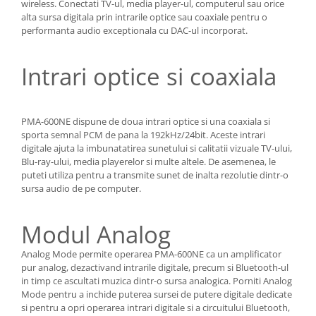
wireless. Conectati TV-ul, media player-ul, computerul sau orice
alta sursa digitala prin intrarile optice sau coaxiale pentru o
performanta audio exceptionala cu DAC-ul incorporat.
Intrari optice si coaxiala
PMA-600NE dispune de doua intrari optice si una coaxiala si
sporta semnal PCM de pana la 192kHz/24bit. Aceste intrari
digitale ajuta la imbunatatirea sunetului si calitatii vizuale TV-ului,
Blu-ray-ului, media playerelor si multe altele. De asemenea, le
puteti utiliza pentru a transmite sunet de inalta rezolutie dintr-o
sursa audio de pe computer.
Modul Analog
Analog Mode permite operarea PMA-600NE ca un amplificator
pur analog, dezactivand intrarile digitale, precum si Bluetooth-ul
in timp ce ascultati muzica dintr-o sursa analogica. Porniti Analog
Mode pentru a inchide puterea sursei de putere digitale dedicate
si pentru a opri operarea intrari digitale si a circuitului Bluetooth,