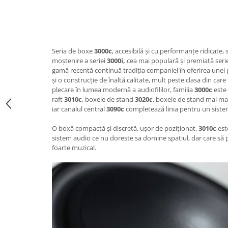
Seria de boxe
3000c
, accesibilă și cu performanțe ridicate,
moștenire a seriei
3000i,
cea mai populară și premiată seri
gamă recentă continuă tradiția companiei în oferirea unei
și o construcție de înaltă calitate, mult peste clasa din car
plecare în lumea modernă a audiofililor, familia
3000c
este
raft
3010c
, boxele de stand
3020c
, boxele de stand mai ma
iar canalul central
3090c
completează linia pentru un sist
O boxă compactă și discretă, ușor de poziționat,
3010c
est
sistem audio ce nu doreste sa domine spatiul, dar care să p
foarte muzical.