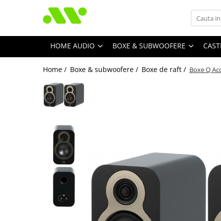
HOME AUDIO
BOXE & SUBWOOFERE
CAST
Home /
Boxe & subwoofere /
Boxe de raft /
Boxe Q Ac