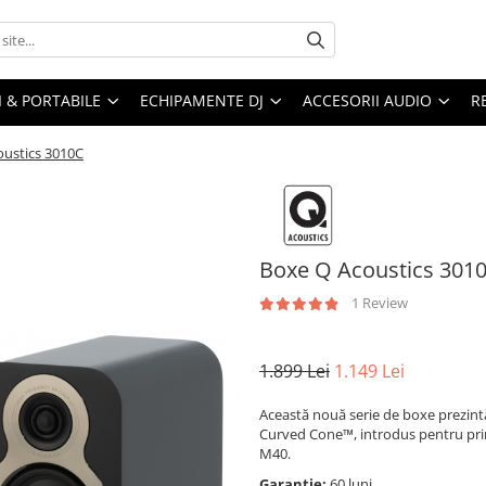
I & PORTABILE
ECHIPAMENTE DJ
ACCESORII AUDIO
R
oustics 3010C
Boxe Q Acoustics 301
1 Review
1.899 Lei
1.149 Lei
Această nouă serie de boxe prezint
Curved Cone™, introdus pentru prim
M40.
Garantie:
60 luni