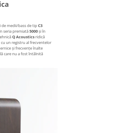
ica
i de medii/bass de tip
C3
în seria premiată
5000
și în
tehnică
Q Acoustics
ridică
cu un registru al frecventelor
ernice și frecvențe înalte
ă care nu a fost întâlnită