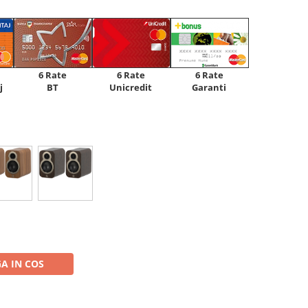
6 Rate
6 Rate
6 Rate
Unicredit
j
BT
Garanti
A IN COS