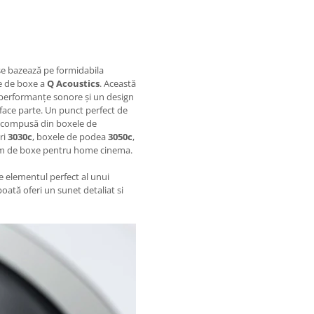
 se bazează pe formidabila
e de boxe a
Q Acoustics
. Această
 performanțe sonore și un design
e face parte. Un punct perfect de
 compusă din boxele de
ri
3030c
, boxele de podea
3050c
,
em de boxe pentru home cinema.
e elementul perfect al unui
oată oferi un sunet detaliat si