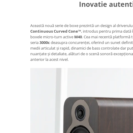
Inovatie autent
Această nouă serie de boxe prezintă un design al driverulu
Continuous Curved Cone™
, introdus pentru prima dată 
boxele micro-turn active
M40
. Cea mai recentă platformă 
seria
3000c
deasupra concurenței, oferind un sunet definit 
medii articulat și rapid, dinamici de bass controlate dar put
nuanțate și detaliate, alături de o scenă sonoră excepțional
anterior la acest nivel.