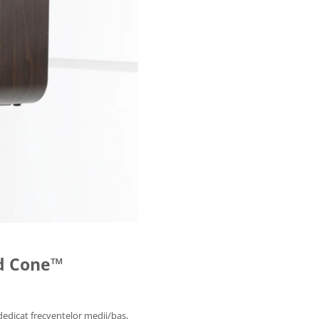
d Cone™
dedicat frecventelor medii/bas,