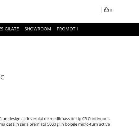
0
ESIGILATE
SHOWROOM
PROMOTII
0C
ă un design al driverului de medii/bass de tip C3 Continuous
a dată în seria premiată 5000 și în boxele micro-turn active