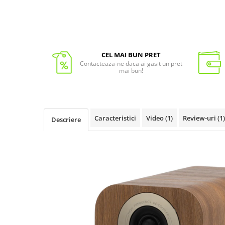
CEL MAI BUN PRET
Contacteaza-ne daca ai gasit un pret
mai bun!
Caracteristici
Video
(1)
Review-uri
(1)
Descriere