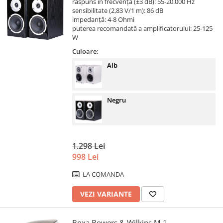
răspuns în frecvență (±3 dB): 55-20.000 Hz
sensibilitate (2,83 V/1 m): 86 dB
impedanță: 4-8 Ohmi
puterea recomandată a amplificatorului: 25-125
W
Culoare:
Alb
Negru
1.298 Lei
998 Lei
LA COMANDA
VEZI VARIANTE
Boxa Bowers & Wilkins M-1