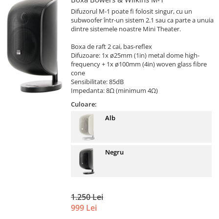
Difuzorul M-1 poate fi folosit singur, cu un
subwoofer într-un sistem 2.1 sau ca parte a unuia
dintre sistemele noastre Mini Theater.
Boxa de raft 2 cai, bas-reflex
Difuzoare: 1x ø25mm (1in) metal dome high-
frequency + 1x ø100mm (4in) woven glass fibre
cone
Sensibilitate: 85dB
Impedanta: 8Ω (minimum 4Ω)
Culoare:
Alb
Negru
1.250 Lei
999 Lei