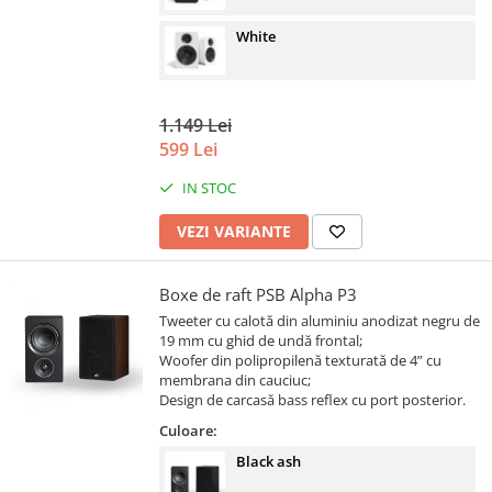
White
1.149 Lei
599 Lei
IN STOC
VEZI VARIANTE
Boxe de raft PSB Alpha P3
Tweeter cu calotă din aluminiu anodizat negru de
19 mm cu ghid de undă frontal;
Woofer din polipropilenă texturată de 4” cu
membrana din cauciuc;
Design de carcasă bass reflex cu port posterior.
Culoare:
Black ash