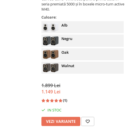
seria premiată 5000 și în boxele micro-turn active
M40.
Culoare:
Alb
Negru
Oak
Walnut
1.899 Lei
1.149 Lei
(1)
IN STOC
VEZI VARIANTE