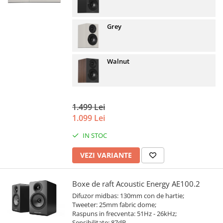
Grey
Walnut
1.499 Lei
1.099 Lei
IN STOC
VEZI VARIANTE
Boxe de raft Acoustic Energy AE100.2
Difuzor midbas: 130mm con de hartie;
Tweeter: 25mm fabric dome;
Raspuns in frecventa: 51Hz - 26kHz;
Sensibilitate: 87dB.