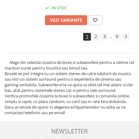
IN STOC
VEZI VARIANTE
1
2
3
9
...
Alege din selectia noastra de boxe si subwoofere pentru a obtine cel
mai bun sunet pentru locuinta sau biroul tau.
Boxele se pot integra cu un sistem stereo de catre iubitorii de muzica
sau intr-un sistem surround pentru o experienta de cinema sau
gaming veritabila. Subwooferul te va ajuta sa obtii cel mai adanc si clar
bas, atat pentru sistemele stereo cat si pentru cele surround.
Verifica promotiile noastre la boxe si subwoofere si comanda online,
simplu si rapid, cu plata ramburs, cu card sau in rate fara dobanda.
Daca ai nevoie de ajutor in alegerea echipamentelor nu ezita sa ne
contactezi telefonic sau pe email!
NEWSLETTER