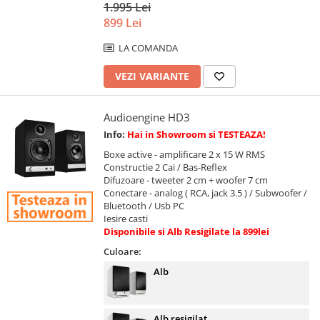
1.995 Lei
899 Lei
LA COMANDA
VEZI VARIANTE
Audioengine HD3
Info:
Hai in Showroom si TESTEAZA!
Boxe active - amplificare 2 x 15 W RMS
Constructie 2 Cai / Bas-Reflex
Difuzoare - tweeter 2 cm + woofer 7 cm
Conectare - analog ( RCA, jack 3.5 ) / Subwoofer /
Bluetooth / Usb PC
Iesire casti
Disponibile si Alb Resigilate la 899lei
Culoare:
Alb
Alb resigilat