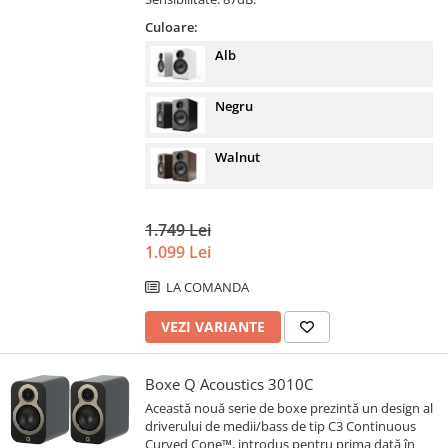
Culoare:
Alb
Negru
Walnut
1.749 Lei
1.099 Lei
LA COMANDA
VEZI VARIANTE
Boxe Q Acoustics 3010C
Această nouă serie de boxe prezintă un design al
driverului de medii/bass de tip C3 Continuous
Curved Cone™, introdus pentru prima dată în