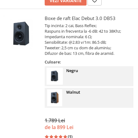
VEZI VARIANTE
Boxe de raft Elac Debut 3.0 DB53
Tip incinta: 2 cai, Bass Reflex;
Raspuns in frecventa la -6 dB: 42 to 38Khz;
Impedanta nominala: 6 Ω;
Sensibilitate: @2.83 v/1m: 86.5 dB;
Tweeter: 2,5 cm cu dom de aluminiu;
Difuzor de bas: 13 cm, fibra de aramid.
Culoare:
Negru
Walnut
1.789 Lei
de la 899 Lei
(1)