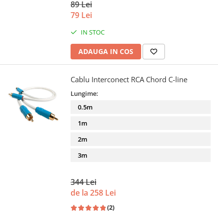
89 Lei
79 Lei
IN STOC
ADAUGA IN COS
Cablu Interconect RCA Chord C-line
Lungime:
0.5m
1m
2m
3m
344 Lei
de la 258 Lei
(2)