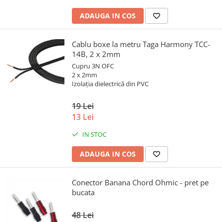
ADAUGA IN COS
Cablu boxe la metru Taga Harmony TCC-
14B, 2 x 2mm
Cupru 3N OFC
2 x 2mm
Izolația dielectrică din PVC
19 Lei
13 Lei
IN STOC
ADAUGA IN COS
Conector Banana Chord Ohmic - pret pe
bucata
48 Lei