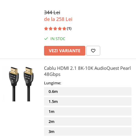
344 Lei
de la 258 Lei
(1)
IN STOC
VEZI VARIANTE
Cablu HDMI 2.1 8K-10K AudioQuest Pearl
48Gbps
Lungime:
0.6m
1.5m
1m
2m
3m