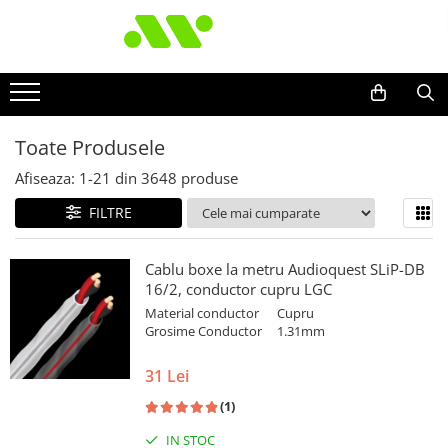
Toate Produsele
Afiseaza:
1-
21
din
3648
produse
FILTRE
Cablu boxe la metru Audioquest SLiP-DB
16/2, conductor cupru LGC
Material conductor
Cupru
Grosime Conductor
1.31mm
31 Lei
(1)
IN STOC