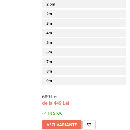
2.5m
2m
3m
4m
5m
6m
7m
8m
9m
689 Lei
de la 449 Lei
IN STOC
VEZI VARIANTE