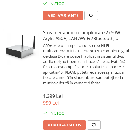
IN STOC
VEZI VARIANTE
Streamer audio cu amplificare 2x50W
Arylic A50+, LAN /Wi-Fi /Bluetooth,
24bit/192kHz, Multiroom
A50+ este un amplificator stereo Hi-Fi
multicamera WiFi și Bluetooth 5.0 complet digital
de clasă D care poate fi aplicat în sistemul dvs.
audio obișnuit pentru a-l face să fie activat fără
fir. Cu acest amplificator cu soluție all-in-one, cu
aplicația 4STREAM, puteți reda aceeași muzică în
fiecare cameră în sincronizare sau puteți reda
muzică diferită în camere diferite.
1.399 Lei
999 Lei
IN STOC
ADAUGA IN COS