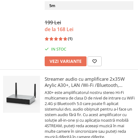
5m
199 Lei
de la 168 Lei
(1)
IN STOC
VEZI VARIANTE
Streamer audio cu amplificare 2x35W
Arylic A30+, LAN /Wi-Fi /Bluetooth,
24bit/192kHz, Multiroom
A30+ este amplificatorul nostru stereo Hi-Fi
multicamera de clasa D de nivel de intrare cu WiFi
2.4G și Bluetooth 5.0 care poate fi aplicat
sistemului dvs. audio obișnuit pentru a-l face un
sistem audio fără fir. Cu acest amplificator cu
soluție all-in-one și cu aplicația noastră mobilă
4STREAM, puteți reda aceeași muzică în mai
multe camere în sincronizare sau puteți reda
muzică diferită în camere diferite.