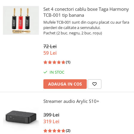
Set 4 conectori cablu boxe Taga Harmony
TCB-001 tip banana
Mufele TCB-001 sunt din cupru placat cu aur fara
pierderi de calitate a semnalului.
Pachet (2 buc. negru, 2 buc. roșu)
72 Lei
59 Lei
(1)
IN STOC
ADAUGA IN COS
Streamer audio Arylic S10+
399 Lei
319 Lei
(2)