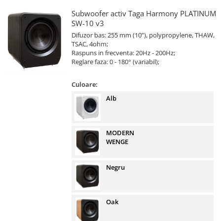
Subwoofer activ Taga Harmony PLATINUM
SW-10 v3
Difuzor bas: 255 mm (10”), polypropylene, THAW,
TSAC, 4ohm;
Raspuns in frecventa: 20Hz - 200Hz;
Reglare faza: 0 - 180° (variabil);
Culoare:
Alb
MODERN
WENGE
Negru
Oak