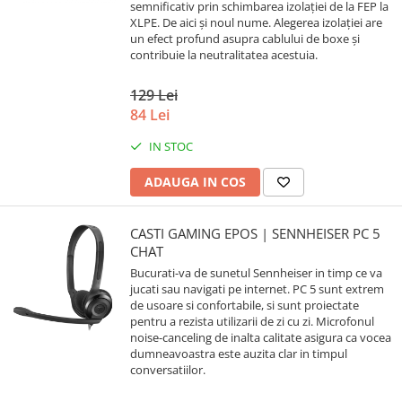
semnificativ prin schimbarea izolației de la FEP la
XLPE. De aici și noul nume. Alegerea izolației are
un efect profund asupra cablului de boxe și
contribuie la neutralitatea acestuia.
129 Lei
84 Lei
IN STOC
ADAUGA IN COS
CASTI GAMING EPOS | SENNHEISER PC 5
CHAT
Bucurati-va de sunetul Sennheiser in timp ce va
jucati sau navigati pe internet. PC 5 sunt extrem
de usoare si confortabile, si sunt proiectate
pentru a rezista utilizarii de zi cu zi. Microfonul
noise-canceling de inalta calitate asigura ca vocea
dumneavoastra este auzita clar in timpul
conversatiilor.