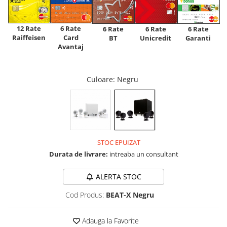
12 Rate
6 Rate
6 Rate
6 Rate
6 Rate
Raiffeisen
Card
Unicredit
BT
Garanti
Avantaj
Culoare
: Negru
STOC EPUIZAT
Durata de livrare:
intreaba un consultant
ALERTA STOC
Cod Produs:
BEAT-X Negru
Adauga la Favorite