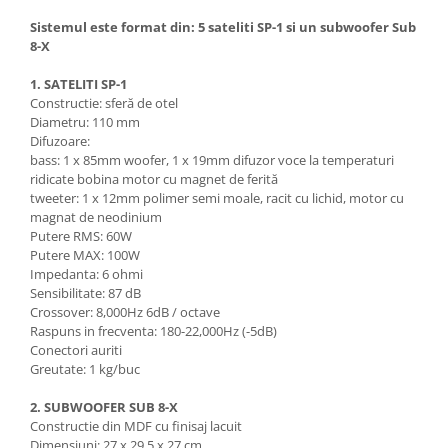
Sistemul este format din: 5 sateliti SP-1 si un subwoofer Sub
8-X
1. SATELITI SP-1
Constructie: sferă de otel
Diametru: 110 mm
Difuzoare:
bass: 1 x 85mm woofer, 1 x 19mm difuzor voce la temperaturi
ridicate bobina motor cu magnet de ferită
tweeter: 1 x 12mm polimer semi moale, racit cu lichid, motor cu
magnat de neodinium
Putere RMS: 60W
Putere MAX: 100W
Impedanta: 6 ohmi
Sensibilitate: 87 dB
Crossover: 8,000Hz 6dB / octave
Raspuns in frecventa: 180-22,000Hz (-5dB)
Conectori auriti
Greutate: 1 kg/buc
2. SUBWOOFER SUB 8-X
Constructie din MDF cu finisaj lacuit
Dimensiuni: 27 x 29.5 x 27 cm