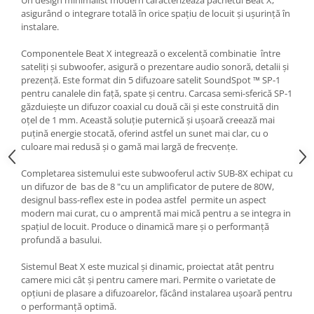
Un design minimalist modern caracterizează pachetul Beat X,
asigurând o integrare totală în orice spațiu de locuit și ușurință în
instalare.
Componentele Beat X integrează o excelentă combinatie între
sateliți și subwoofer, asigură o prezentare audio sonoră, detalii și
prezență. Este format din 5 difuzoare satelit SoundSpot ™ SP-1
pentru canalele din față, spate și centru. Carcasa semi-sferică SP-1
găzduiește un difuzor coaxial cu două căi și este construită din
oțel de 1 mm. Această soluție puternică și ușoară creează mai
puțină energie stocată, oferind astfel un sunet mai clar, cu o
culoare mai redusă și o gamă mai largă de frecvențe.
Completarea sistemului este subwooferul activ SUB-8X echipat cu
un difuzor de bas de 8 "cu un amplificator de putere de 80W,
designul bass-reflex este in podea astfel permite un aspect
modern mai curat, cu o amprentă mai mică pentru a se integra in
spațiul de locuit. Produce o dinamică mare și o performanță
profundă a basului.
Sistemul Beat X este muzical și dinamic, proiectat atât pentru
camere mici cât și pentru camere mari. Permite o varietate de
opțiuni de plasare a difuzoarelor, făcând instalarea ușoară pentru
o performanță optimă.