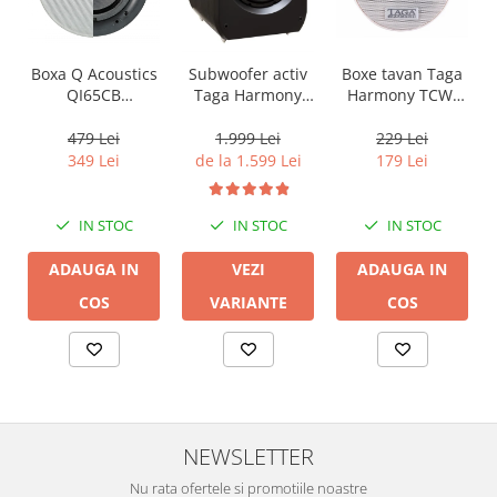
Boxa Q Acoustics
Boxe tavan Taga
Subwoofer activ
QI65CB
Harmony TCW-
Taga Harmony
Background In-
80R
PLATINUM SW-10
Ceiling (1 buc)
v3
479 Lei
229 Lei
1.999 Lei
349 Lei
179 Lei
de la 1.599 Lei
IN STOC
IN STOC
IN STOC
ADAUGA IN
ADAUGA IN
VEZI
COS
COS
VARIANTE
NEWSLETTER
Nu rata ofertele si promotiile noastre