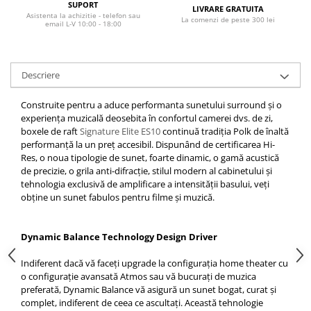
SUPORT
LIVRARE GRATUITA
Asistenta la achizitie - telefon sau
La comenzi de peste 300 lei
email L-V 10:00 - 18:00
Descriere
Construite pentru a aduce performanta sunetului surround și o
experiența muzicală deosebita în confortul camerei dvs. de zi,
boxele de raft
Signature Elite ES10
continuă tradiția Polk de înaltă
performanță la un preț accesibil. Dispunând de certificarea Hi-
Res, o noua tipologie de sunet, foarte dinamic, o gamă acustică
de precizie, o grila anti-difracție, stilul modern al cabinetului și
tehnologia exclusivă de amplificare a intensității basului, veți
obține un sunet fabulos pentru filme și muzică.
Dynamic Balance Technology Design Driver
Indiferent dacă vă faceți upgrade la configurația home theater cu
o configurație avansată Atmos sau vă bucurați de muzica
preferată, Dynamic Balance vă asigură un sunet bogat, curat și
complet, indiferent de ceea ce ascultați. Această tehnologie