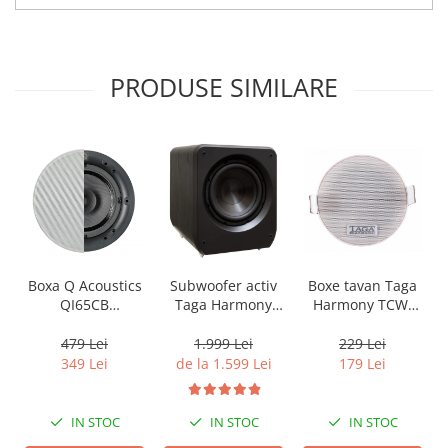
PRODUSE SIMILARE
Boxa Q Acoustics
Boxe tavan Taga
Subwoofer activ
QI65CB
Harmony TCW-
Taga Harmony
Background In-
80R
PLATINUM SW-10
Ceiling (1 buc)
v3
479 Lei
229 Lei
1.999 Lei
349 Lei
179 Lei
de la 1.599 Lei
IN STOC
IN STOC
IN STOC