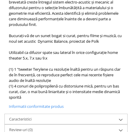
brevetată creste întregul sistem electro-acustic și mecanic al
difuzorului pentru o selecție îmbunătățită a materialului și o
geometrie mai eficientă. Acesta identifică și elimină problemele
care diminuează performanțele înainte de a deveni parte a
produsului finit.
Bucurați-vă de un sunet bogat si curat, pentru filme și muzică, cu
noul set acustic Dynamic Balance, proiectat de Polk
Utilizabil ca difuzor spate sau lateral în orice configurație home
theater 5.x, 7.x sau 9.x
(1) 1 "tweeter Terylene cu rezoluție înaltă pentru un răspuns clar
de în frecvență, ce reproduce perfect cele mai recente fișiere
audio de înaltă rezoluție
(1) 4 conuri de polipropilenă cu distorsiune mică, pentru un bas
curat, clar, o mai bună liniaritate și o intensitate medie dinamică
sporită
Informatii conformitate produs
Caracteristici
Review-uri
(0)