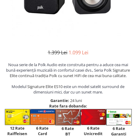
1.399 Lei
1.099 Lei
Noua serie de la Polk Audio este construita pentru a aduce cea mai
bună experiență muzicală in confortul casei dvs., Seria Polk
Signature
Elite continuă tradiția Polk cu sunet HiFi de cea mai buna calitate.
Modelul
Signature Elite ES10
este un model satelit surround de
dimensiuni mici, dar cu un sunet mare.
Garantie:
24 luni
Rate fara dobanda:
12 Rate
6 Rate
6 Rate
6 Rate
6 Rate
Raiffeisen
Card
Unicredit
BT
Garanti