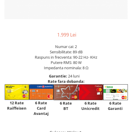
1.999 Lei
Numar cai: 2
Sensibilitate: 89 dB
Raspuns in frecventa: 90-22 Hz- KHz
Putere RMS: 80 W
Impedanta nominala: 8 Ω
Garantie:
24 luni
Rate fara dobanda:
12 Rate
6 Rate
6 Rate
6 Rate
6 Rate
Raiffeisen
Card
Unicredit
BT
Garanti
Avantaj