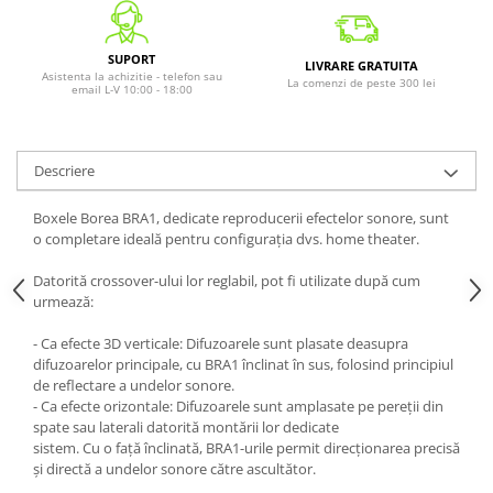
SUPORT
LIVRARE GRATUITA
Asistenta la achizitie - telefon sau
La comenzi de peste 300 lei
email L-V 10:00 - 18:00
Descriere
Boxele Borea BRA1, dedicate reproducerii efectelor sonore, sunt
o completare ideală pentru configurația dvs. home theater.
Datorită crossover-ului lor reglabil, pot fi utilizate după cum
urmează:
- Ca efecte 3D verticale: Difuzoarele sunt plasate deasupra
difuzoarelor principale, cu BRA1 înclinat în sus, folosind principiul
de reflectare a undelor sonore.
- Ca efecte orizontale: Difuzoarele sunt amplasate pe pereții din
spate sau laterali datorită montării lor dedicate
sistem. Cu o față înclinată, BRA1-urile permit direcționarea precisă
și directă a undelor sonore către ascultător.