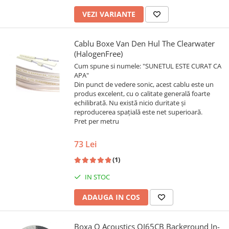
VEZI VARIANTE
Cablu Boxe Van Den Hul The Clearwater
(HalogenFree)
Cum spune si numele: "SUNETUL ESTE CURAT CA
APA"
Din punct de vedere sonic, acest cablu este un
produs excelent, cu o calitate generală foarte
echilibrată. Nu există nicio duritate și
reproducerea spațială este net superioară.
Pret per metru
73 Lei
(1)
IN STOC
ADAUGA IN COS
Boxa Q Acoustics QI65CB Background In-