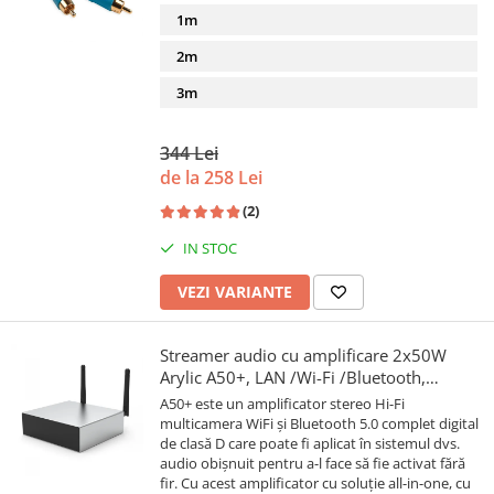
1m
2m
3m
344 Lei
de la 258 Lei
(2)
IN STOC
VEZI VARIANTE
Streamer audio cu amplificare 2x50W
Arylic A50+, LAN /Wi-Fi /Bluetooth,
24bit/192kHz, Multiroom
A50+ este un amplificator stereo Hi-Fi
multicamera WiFi și Bluetooth 5.0 complet digital
de clasă D care poate fi aplicat în sistemul dvs.
audio obișnuit pentru a-l face să fie activat fără
fir. Cu acest amplificator cu soluție all-in-one, cu