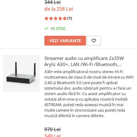
344 Lei
de la 258 Lei
(1)
IN STOC
VEZI VARIANTE
Streamer audio cu amplificare 2x35W
Arylic A30+, LAN /Wi-Fi /Bluetooth,
24bit/192kHz, Multiroom
A30+ este amplificatorul nostru stereo Hi-Fi
multicamera de clasa D de nivel de intrare cu WiFi
2.4G și Bluetooth 5.0 care poate fi aplicat
sistemului dvs. audio obișnuit pentru a-l face un
sistem audio fără fir. Cu acest amplificator cu
soluție all-in-one și cu aplicația noastră mobilă
4STREAM, puteți reda aceeași muzică în mai
multe camere în sincronizare sau puteți reda
muzică diferită în camere diferite.
970 Lei
549 Lei