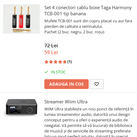
Set 4 conectori cablu boxe Taga Harmony
TCB-001 tip banana
Mufele TCB-001 sunt din cupru placat cu aur fara
pierderi de calitate a semnalului.
Pachet (2 buc. negru, 2 buc. roșu)
72 Lei
59 Lei
(1)
IN STOC
ADAUGA IN COS
Streamer Wiim Ultra
WiiM Ultra stabilește un nou punct de referință în
lumea streamerelor audio, datorită unui design
conceput pentru a oferi o experiență audio de
neegalat. Vă permite să vă bucurați de biblioteca
de muzică și de serviciile de streaming preferate
într-un mod perfect intuitiv, datorită în special