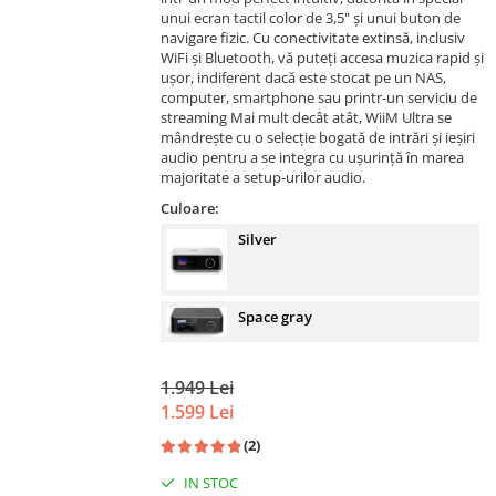
unui ecran tactil color de 3,5" și unui buton de
navigare fizic. Cu conectivitate extinsă, inclusiv
WiFi și Bluetooth, vă puteți accesa muzica rapid și
ușor, indiferent dacă este stocat pe un NAS,
computer, smartphone sau printr-un serviciu de
streaming Mai mult decât atât, WiiM Ultra se
mândrește cu o selecție bogată de intrări și ieșiri
audio pentru a se integra cu ușurință în marea
majoritate a setup-urilor audio.
Culoare:
Silver
Space gray
1.949 Lei
1.599 Lei
(2)
IN STOC