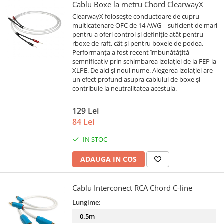
Cablu Boxe la metru Chord ClearwayX
ClearwayX folosește conductoare de cupru
multicatenare OFC de 14 AWG – suficient de mari
pentru a oferi control și definiție atât pentru
rboxe de raft, cât și pentru boxele de podea.
Performanța a fost recent îmbunătățită
semnificativ prin schimbarea izolației de la FEP la
XLPE. De aici și noul nume. Alegerea izolației are
un efect profund asupra cablului de boxe și
contribuie la neutralitatea acestuia.
129 Lei
84 Lei
IN STOC
ADAUGA IN COS
Cablu Interconect RCA Chord C-line
Lungime:
0.5m