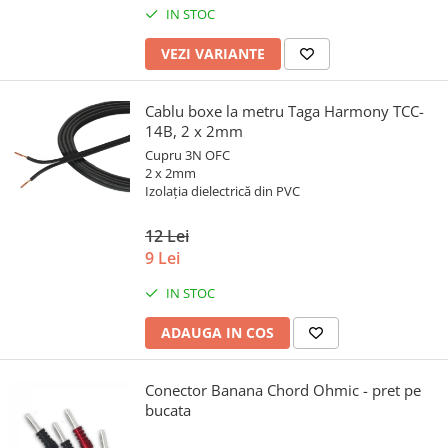
IN STOC
VEZI VARIANTE
Cablu boxe la metru Taga Harmony TCC-
14B, 2 x 2mm
Cupru 3N OFC
2 x 2mm
Izolația dielectrică din PVC
12 Lei
9 Lei
IN STOC
ADAUGA IN COS
Conector Banana Chord Ohmic - pret pe
bucata