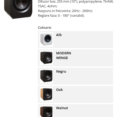
Difuzor bas: 255 mm (10”), polypropylene, THAW,
TSAC, 4ohm;
Raspuns in frecventa: 20Hz - 200Hz;
Reglare faza: 0 - 180° (variabil);
Culoare:
Alb
MODERN
WENGE
Negru
Oak
Walnut