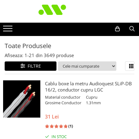
Toate Produsele
Afiseaza:
1-
21
din
3649
produse
FILTRE
Cablu boxe la metru Audioquest SLiP-DB
16/2, conductor cupru LGC
Material conductor
Cupru
Grosime Conductor
1.31mm
31 Lei
(1)
IN STOC