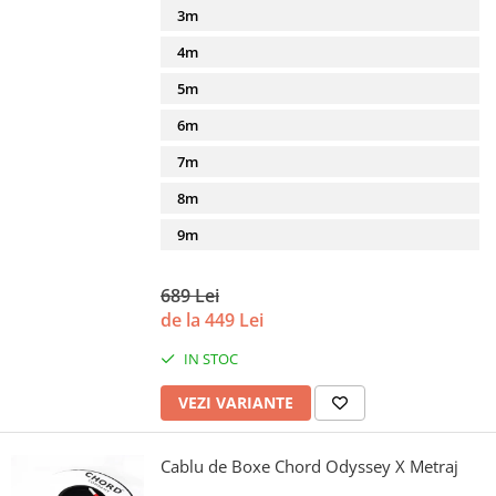
3m
4m
5m
6m
7m
8m
9m
689 Lei
de la 449 Lei
IN STOC
VEZI VARIANTE
Cablu de Boxe Chord Odyssey X Metraj