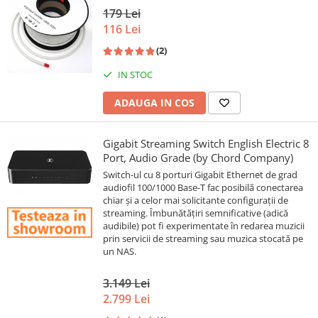
179 Lei
116 Lei
(2)
IN STOC
ADAUGA IN COS
Gigabit Streaming Switch English Electric 8
Port, Audio Grade (by Chord Company)
Switch-ul cu 8 porturi Gigabit Ethernet de grad
audiofil 100/1000 Base-T fac posibilă conectarea
chiar și a celor mai solicitante configurații de
streaming. Îmbunătățiri semnificative (adică
audibile) pot fi experimentate în redarea muzicii
prin servicii de streaming sau muzica stocată pe
un NAS.
3.149 Lei
2.799 Lei