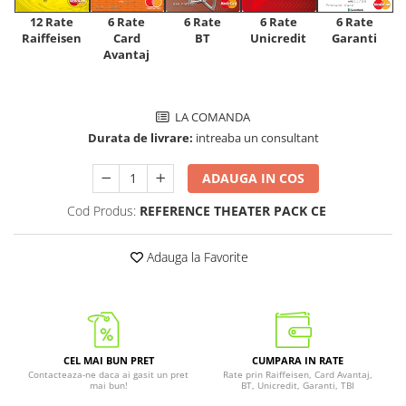
12 Rate
6 Rate
6 Rate
6 Rate
6 Rate
Raiffeisen
Card
Unicredit
BT
Garanti
Avantaj
LA COMANDA
Durata de livrare:
intreaba un consultant
ADAUGA IN COS
Cod Produs:
REFERENCE THEATER PACK CE
Adauga la Favorite
CEL MAI BUN PRET
CUMPARA IN RATE
Contacteaza-ne daca ai gasit un pret
Rate prin Raiffeisen, Card Avantaj,
mai bun!
BT, Unicredit, Garanti, TBI