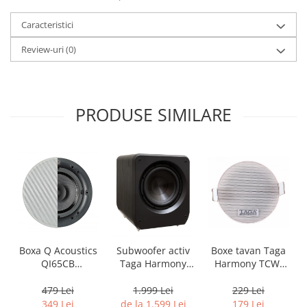
Caracteristici
Review-uri
(0)
PRODUSE SIMILARE
Boxa Q Acoustics
Boxe tavan Taga
Subwoofer activ
QI65CB
Harmony TCW-
Taga Harmony
Background In-
80R
PLATINUM SW-10
Ceiling (1 buc)
v3
479 Lei
229 Lei
1.999 Lei
349 Lei
179 Lei
de la 1.599 Lei