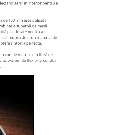
olectand aerul in interior pentru a
on de 150 mm este utilizata
combinație superbă de masă
ltă plasticitate pentru a-i
masă redusa doar un material de
ofera sintonia perfecta.
un con de matrice din fibră de
ciuc extrem de flexibil și condus
.