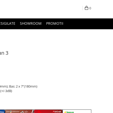
0
ESIGILATE
SHOWROOM
PROMOTII
an 3
0mm); Bas: 2 x 7"(180mm)
 (+/-3dB)