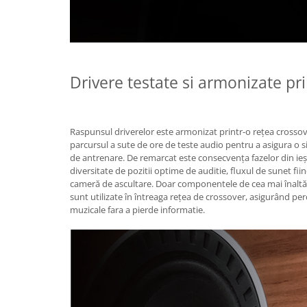
Drivere testate si armonizate pr
Raspunsul driverelor este armonizat printr-o rețea crossover
parcursul a sute de ore de teste audio pentru a asigura o s
de antrenare. De remarcat este consecvența fazelor din ieși
diversitate de pozitii optime de auditie, fluxul de sunet fii
cameră de ascultare. Doar componentele de cea mai înaltă c
sunt utilizate în întreaga rețea de crossover, asigurând perc
muzicale fara a pierde informatie.