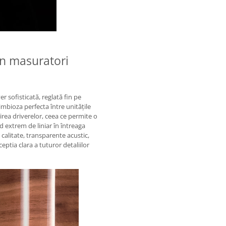
in masuratori
 sofisticată, reglată fin pe
imbioza perfecta între unitățile
rea driverelor, ceea ce permite o
nd extrem de liniar în întreaga
alitate, transparente acustic,
eptia clara a tuturor detaliilor