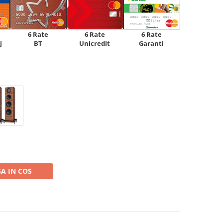
6 Rate
6 Rate
6 Rate
Unicredit
j
BT
Garanti
A IN COS