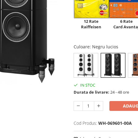
12 Rate
6 Rate
Raiffeisen
Card Avanta
Culoare
: Negru lucios
IN STOC
Durata de livrare:
24 - 48 ore
ADAUG
Cod Produs:
WH-069601-00A