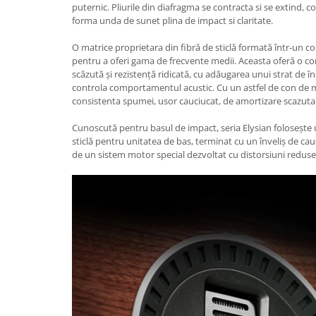
puternic. Pliurile din diafragma se contracta si se extind, c
forma unda de sunet plina de impact si claritate.
O matrice proprietara din fibră de sticlă formată într-un c
pentru a oferi gama de frecvente medii. Aceasta oferă o 
scăzută și rezistență ridicată, cu adăugarea unui strat de îna
controla comportamentul acustic. Cu un astfel de con de 
consistenta spumei, usor cauciucat, de amortizare scazuta 
Cunoscută pentru basul de impact, seria Elysian folosește 
sticlă pentru unitatea de bas, terminat cu un înveliș de cau
de un sistem motor special dezvoltat cu distorsiuni reduse