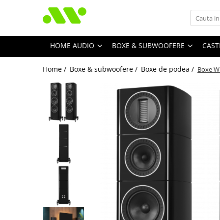
HOME AUDIO
BOXE & SUBWOOFERE
CAST
Home /
Boxe & subwoofere /
Boxe de podea /
Boxe Wh