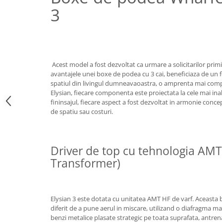
3
Acest model a fost dezvoltat ca urmare a solicitarilor primi
avantajele unei boxe de podea cu 3 cai, beneficiaza de un
spatiul din livingul dumneavaoastra, o amprenta mai compa
Elysian, fiecare componenta este proiectata la cele mai inal
fininsajul, fiecare aspect a fost dezvoltat in armonie conce
de spatiu sau costuri.
Driver de top cu tehnologia AMT
Transformer)
Elysian 3 este dotata cu unitatea AMT HF de varf. Aceasta 
diferit de a pune aerul in miscare, utilizand o diafragma mar
benzi metalice plasate strategic pe toata suprafata, antr