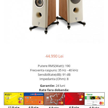
44.990 Lei
Putere RMS(Watt): 190
Frecventa raspuns: 35 Hz - 40 kHz
Sensibilitate(dB): 91 dB
Impedanta (Ohm): 8
Garantie:
24 luni
Rate fara dobanda:
12 Rate
6 Rate
6 Rate
6 Rate
6 Rate