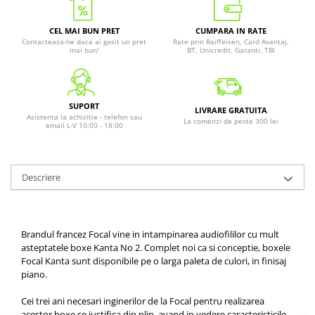
CEL MAI BUN PRET
CUMPARA IN RATE
Contacteaza-ne daca ai gasit un pret
Rate prin Raiffeisen, Card Avantaj,
mai bun!
BT, Unicredit, Garanti, TBI
SUPORT
LIVRARE GRATUITA
Asistenta la achizitie - telefon sau
La comenzi de peste 300 lei
email L-V 10:00 - 18:00
Descriere
Brandul francez Focal vine in intampinarea audiofililor cu mult
asteptatele boxe Kanta No 2. Complet noi ca si conceptie, boxele
Focal Kanta sunt disponibile pe o larga paleta de culori, in finisaj
piano.
Cei trei ani necesari inginerilor de la Focal pentru realizarea
acestor boxe se justifica din plin, avand in vedere caracteristicile