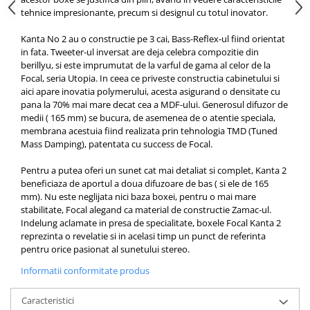
tehnice impresionante, precum si designul cu totul inovator.
Kanta No 2 au o constructie pe 3 cai, Bass-Reflex-ul fiind orientat
in fata. Tweeter-ul inversat are deja celebra compozitie din
berillyu, si este imprumutat de la varful de gama al celor de la
Focal, seria Utopia. In ceea ce priveste constructia cabinetului si
aici apare inovatia polymerului, acesta asigurand o densitate cu
pana la 70% mai mare decat cea a MDF-ului. Generosul difuzor de
medii ( 165 mm) se bucura, de asemenea de o atentie speciala,
membrana acestuia fiind realizata prin tehnologia TMD (Tuned
Mass Damping), patentata cu success de Focal.
Pentru a putea oferi un sunet cat mai detaliat si complet, Kanta 2
beneficiaza de aportul a doua difuzoare de bas ( si ele de 165
mm). Nu este neglijata nici baza boxei, pentru o mai mare
stabilitate, Focal alegand ca material de constructie Zamac-ul.
Indelung aclamate in presa de specialitate, boxele Focal Kanta 2
reprezinta o revelatie si in acelasi timp un punct de referinta
pentru orice pasionat al sunetului stereo.
Informatii conformitate produs
Caracteristici