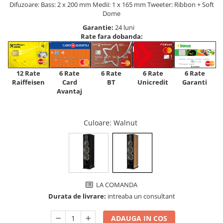
Difuzoare: Bass: 2 x 200 mm Medii: 1 x 165 mm Tweeter: Ribbon + Soft
Dome
Garantie:
24 luni
Rate fara dobanda:
12 Rate
6 Rate
6 Rate
6 Rate
6 Rate
Raiffeisen
Card
Unicredit
BT
Garanti
Avantaj
Culoare
: Walnut
LA COMANDA
Durata de livrare:
intreaba un consultant
ADAUGA IN COS