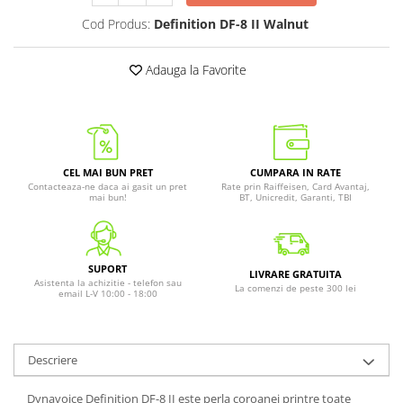
Cod Produs:
Definition DF-8 II Walnut
Adauga la Favorite
CEL MAI BUN PRET
CUMPARA IN RATE
Contacteaza-ne daca ai gasit un pret
Rate prin Raiffeisen, Card Avantaj,
mai bun!
BT, Unicredit, Garanti, TBI
SUPORT
LIVRARE GRATUITA
Asistenta la achizitie - telefon sau
La comenzi de peste 300 lei
email L-V 10:00 - 18:00
Descriere
Dynavoice Definition DF-8 II este perla coroanei printre toate