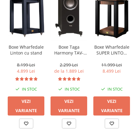
Boxe Wharfedale
Boxe Wharfedale
Boxe Taga
Linton cu stand
SUPER LINTON
Harmony TAV-
with Stand
607F
8.199 Lei
11.999 Lei
2.299 Lei
4.899 Lei
8.499 Lei
de la 1.889 Lei
IN STOC
IN STOC
IN STOC
VEZI
VEZI
VEZI
VARIANTE
VARIANTE
VARIANTE