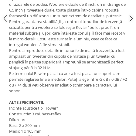
difuzoarele de podea. Wooferele duale de 8 inch, un midrange de
6,5 inch și tweetere duale, toate plasate într-o cabină robustă,
formează un difuzor cu un sunet extrem de detaliat și puternic.
Pentru garantarea stabilității și controlul tonurilor de frecvență
scăzută, pentru woofere se folosește Kevlar “bullet proof”, un
material subțire și ușor, care întărește conul și îl face mai receptiv
la micro-detalii. Coșul este turnat în aluminiu, ceea ce face ca
întregul woofer să fie și mai stabil.
Pentru a reproduce detaliile în tonurile de înaltă frecvență, a fost
amplasat un tweeter din cupola de mătase și un tweeter cu
panglică în partea superioară. Împreună se armonizează perfect
și ajung până la 32 kHz.
Pe terminalul Bi-wire placat cu aur a fost plasat un suport care
permite reglarea fină a mediilor. Puteți alege între -2 dB / 0 dB / +2
dB / +4 dB și veți observa imediat o schimbare a caracterului
sonor.
ALTE SPECIFICATII:
Incinte acustice tip "Tower"
Constructie: 3 cai, bass-reflex
Difuzoare:
Bass: 2 x 200 mm
Medii: 1 x 165 mm