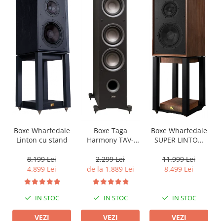
Boxe Wharfedale
Boxe Wharfedale
Boxe Taga
Linton cu stand
SUPER LINTON
Harmony TAV-
with Stand
607F
8.199 Lei
11.999 Lei
2.299 Lei
4.899 Lei
8.499 Lei
de la 1.889 Lei
IN STOC
IN STOC
IN STOC
VEZI
VEZI
VEZI