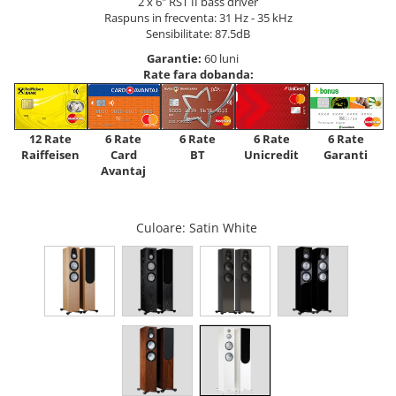
2 x 6" RST II bass driver
Raspuns in frecventa: 31 Hz - 35 kHz
Sensibilitate: 87.5dB
Garantie:
60 luni
Rate fara dobanda:
12 Rate
6 Rate
6 Rate
6 Rate
6 Rate
Raiffeisen
Card
Unicredit
BT
Garanti
Avantaj
Culoare
: Satin White