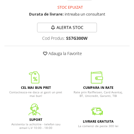
STOC EPUIZAT
Durata de livrare:
intreaba un consultant
ALERTA STOC
Cod Produs:
SS7G300W
Adauga la Favorite
CEL MAI BUN PRET
CUMPARA IN RATE
Contacteaza-ne daca ai gasit un pret
Rate prin Raiffeisen, Card Avantaj,
mai bun!
BT, Unicredit, Garanti, TBI
SUPORT
LIVRARE GRATUITA
Asistenta la achizitie - telefon sau
La comenzi de peste 300 lei
email L-V 10:00 - 18:00