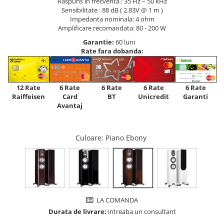
Raspuns in frecventa : 35 Hz – 50 kHz
Sensibilitate : 88 dB ( 2.83V @ 1 m )
Impedanta nominala: 4 ohm
Amplificare recomandata: 80 - 200 W
Garantie:
60 luni
Rate fara dobanda:
12 Rate
6 Rate
6 Rate
6 Rate
6 Rate
Raiffeisen
Card
Unicredit
BT
Garanti
Avantaj
Culoare
: Piano Ebony
LA COMANDA
Durata de livrare:
intreaba un consultant