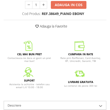
ADAUGA IN COS
Cod Produs:
REF.38649_PIANO EBONY
Adauga la Favorite
CEL MAI BUN PRET
CUMPARA IN RATE
Contacteaza-ne daca ai gasit un pret
Rate prin Raiffeisen, Card Avantaj,
mai bun!
BT, Unicredit, Garanti, TBI
SUPORT
LIVRARE GRATUITA
Asistenta la achizitie - telefon sau
La comenzi de peste 300 lei
email L-V 10:00 - 18:00
Descriere