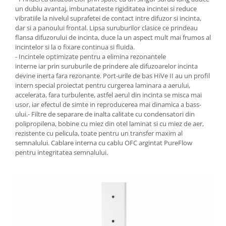
un dublu avantaj, imbunatateste rigiditatea incintei si reduce
vibratiile la nivelul suprafetei de contact intre difuzor si incinta,
dar si a panoului frontal. Lipsa suruburilor clasice ce prindeau
flansa difuzorului de incinta, duce la un aspect mult mai frumos al
incintelor si la o fixare continua si fluida.
- Incintele optimizate pentru a elimina rezonantele
interne iar prin suruburile de prindere ale difuzoarelor incinta
devine inerta fara rezonante. Port-urile de bas HiVe II au un profil
intern special proiectat pentru curgerea laminara a aerului,
accelerata, fara turbulente, astfel aerul din incinta se misca mai
usor, iar efectul de simte in reproducerea mai dinamica a bass-
ului.- Filtre de separare de inalta calitate cu condensatori din
polipropilena, bobine cu miez din otel laminat si cu miez de aer,
rezistente cu pelicula, toate pentru un transfer maxim al
semnalului. Cablare interna cu cablu OFC argintat PureFlow
pentru integritatea semnalului.