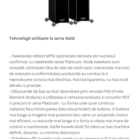
Tehnologii utilizate la seria Gold:
- Tweeterele ribbon MPD optimizate derivate din succesul
confirmat cu tweeterele seriei Platinum. Noile tweetere sunt
complet schimbate fata de cele ale vechi serii, tolerantele mai mici
de executie si uniformitatea productiei au condus la o
reproducere sonora mai deschisa, mai transparenta, cu mai mult
detaliu si precizie.
- Difuzoarele de bas au fost dezvoltate prin simulari FEA (Finite
Element Analysis) si utilizeaza o versiune evoluata a conurilor RDT
II precum in seria Platinum - cu forma unei cuve continuu
radiante fara intreruperea datorata prinderii de bobina. O bobina
mai lunga si magenti mai puternici duc catre un ansamblu motor
mai eficient, cu excursie mai lunga si o forta si viteza mai mare de
control a membranei. Astfel boxele Gold 5G ofera un bas mai bine
definit, dinamic, cu minime distorsiuni.
- Prinderea difuzoarelor prin spate cu un singur surub lung aduce