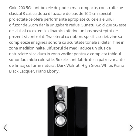
Gold 200 5G sunt boxele de podea mai compacte, construite pe
clasicul 3 cai, cu doua difuzoare de bas de 16.5 cm special
proiectate ce ofera performante apropiate cu cele ale unui
difuzor de 20cm dar la un gabarit redus. Sunetul Gold 200 5G este
deschis si cu extensie dinamica oferind un bas neasteptat de
prezent si controlat. Tweeterul cu ribbon, specific seriei, vine sa
completeze imaginea sonora cu acuratete tonala si detalii fine in
zona mediilor inalte. Difuzorul de medii aduce un plus de
naturalete si caldura in zona vocilor pentru a completa tabloul
sonor fara nicio coloratie. Boxele sunt fabricate in patru variante
de finisaj cu furnir natural: Dark Walnut, High Gloss White, Piano
Black Lacquer, Piano Ebony.