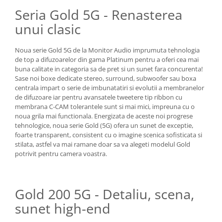
Seria Gold 5G - Renasterea
unui clasic
Noua serie Gold 5G de la Monitor Audio imprumuta tehnologia
de top a difuzoarelor din gama Platinum pentru a oferi cea mai
buna calitate in categoria sa de pret si un sunet fara concurenta!
Sase noi boxe dedicate stereo, surround, subwoofer sau boxa
centrala impart o serie de imbunatatiri si evolutii a membranelor
de difuzoare iar pentru avansatele tweetere tip ribbon cu
membrana C-CAM tolerantele sunt si mai mici, impreuna cu o
noua grila mai functionala. Energizata de aceste noi progrese
tehnologice, noua serie Gold (5G) ofera un sunet de exceptie,
foarte transparent, consistent cu o imagine scenica sofisticata si
stilata, astfel va mai ramane doar sa va alegeti modelul Gold
potrivit pentru camera voastra.
Gold 200 5G - Detaliu, scena,
sunet high-end