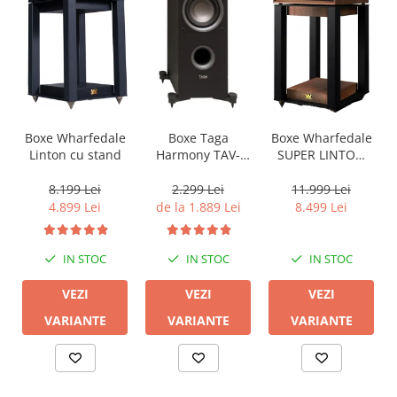
Boxe Wharfedale
Boxe Wharfedale
Boxe Taga
Linton cu stand
SUPER LINTON
Harmony TAV-
with Stand
607F
8.199 Lei
11.999 Lei
2.299 Lei
4.899 Lei
8.499 Lei
de la 1.889 Lei
IN STOC
IN STOC
IN STOC
VEZI
VEZI
VEZI
VARIANTE
VARIANTE
VARIANTE